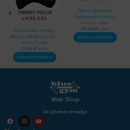
PRENOSLJIV MINI GOL
Šport
,
Nogomet
,
TRENING PRSLUK
Funkcionalni trening
,
LYCRA 5 KG
SKLZ Funkcionalni
64.90
€
z DDV
trening
45.43
,
Najnovejša
€
z DDV
Funkcionalni trening
,
oprema
Moč in vzdržljivost
,
SAQ
DODAJ V KOŠARICO
oprema
,
Dodatna
30.48
€
z DDV
oprema
21.34
,
Najnovejša
€
z DDV
oprema
DODAJ V KOŠARICO
Web Shop
Družbena omrežja