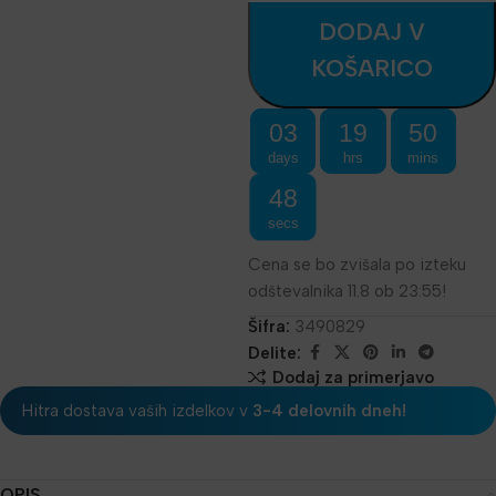
DODAJ V
KOŠARICO
03
19
50
days
hrs
mins
48
secs
Cena se bo zvišala po izteku
odštevalnika 11.8 ob 23:55!
Šifra:
3490829
Delite:
Dodaj za primerjavo
Hitra dostava vaših izdelkov v
3-4 delovnih dneh!
OPIS