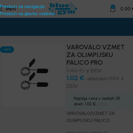
Preskoči na navigacijo
0
Meni
0.00
Preskoči na glavno vsebino
Domov
Telovadnice
Uteži, palice
Gumaste uteži - Bumperji
VAROVALO VZMET
-30%
ZA OLIMPIJSKU
PALICO PRO
1.46
€
z DDV
1.02
€
z
DDV
Najnižja cena v zadnjih 30
dneh:
1.02
€
z DDV
VAROVALO/VZMET ZA
OLIMPIJSKU PALICO