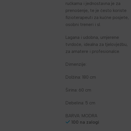
ručkama i jednostavna je za
prenošenje, te je često koriste
fizioterapeuti za kućne posjete,
osobni treneri i sl.
Lagana i udobna, umjerene
tvrdoće, idealna za tjelovježbu,
za amatere i profesionalce.
Dimenzije:
Dolžina: 180 cm
Širina: 60 cm
Debelina: 5 cm
BARVA: MODRA
100 na zalogi