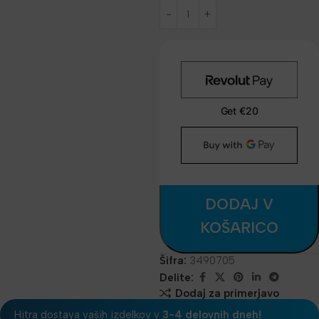
DODAJ V
KOŠARICO
Šifra:
3490705
Delite:
Dodaj za primerjavo
Hitra dostava vaših izdelkov v
3-4 delovnih dneh!