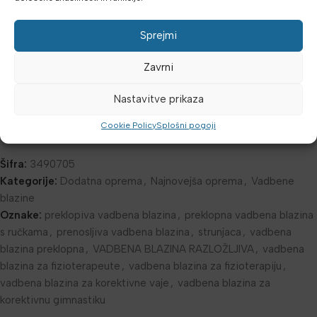
Debelina: 5 cm
Sprejmi
BARVA: MODRA
Zavrni
Nastavitve prikaza
Dodatne podrobnosti
Mnenja (0)
Cookie Policy
Splošni pogoji
Šifra:
3490705
Kategorije:
Dodatna oprema
,
Najnovejša oprema
,
Vadbene
blazine
Oznake:
preklopiva vadbena blazina
,
preklopna vadbena blazina
s ručkama
,
prenosljiva vadbena blazina
,
strunjaca
,
vadbena
blazina preklopna
,
VADBENA BLAZINA RAZLOŽLJIVA
,
vadbena
blazina za fizioterapeute
,
vadbena blazina za fizioterapiju
,
vadbena blazina za korektivne vaje
,
vadbena blazina za
korektivnu gimnastiku