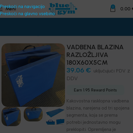
Preskoči na navigacijo
0
Meni
0.00
Preskoči na glavno vsebino
Domov
Dodatna oprema
Vadbene blazine
VADBENA BLAZINA
RAZLOŽLJIVA
180X60X5CM
39.06
€
z
DDV
Earn 1.95 Reward Points
Kakovostna rasklopna vadbena
blazina, narejena od tri spojena
segmenta, koja se prema
potrebi jednostavno mogu
preklopiti. Opremljena je