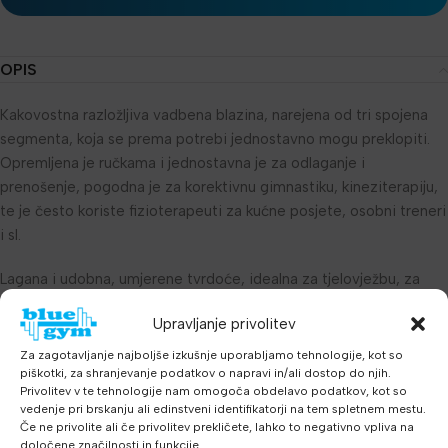
OPIS
Kakovostna razložljiva vadbena blazina, narejena od tri spojena
segmenta, koja se prema potrebi jednostavno mogu preklopiti.
Opremljena je ručkama i jednostavna je za odlaganje i
prenošenje, pogodna je za korektivnu gimnastiku, kineziterapiju,
te je često koriste fizioterapeuti za kućne posjete, osobni treneri
i sl.
Lagana i udobna, umjerene tvrdoće, idealna za tjelovježbu, za
amatere i profesionalce.
Upravljanje privolitev
Dimenzije:
Za zagotavljanje najboljše izkušnje uporabljamo tehnologije, kot so
piškotki, za shranjevanje podatkov o napravi in/ali dostop do njih.
Dolžina: 180 cm
Privolitev v te tehnologije nam omogoča obdelavo podatkov, kot so
vedenje pri brskanju ali edinstveni identifikatorji na tem spletnem mestu.
Če ne privolite ali če privolitev prekličete, lahko to negativno vpliva na
Širina: 60 cm
določene značilnosti in funkcije.