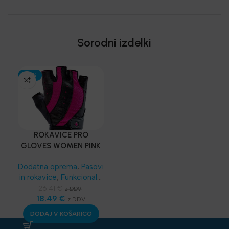
Sorodni izdelki
-30%
ROKAVICE PRO
GLOVES WOMEN PINK
– Harbinger®
Dodatna oprema
,
Pasovi
in rokavice
,
Funkcionalni
trening
,
SKLZ
26.41
€
z DDV
Funkcionalni trening
18.49
€
,
z DDV
Najnovejša oprema
DODAJ V KOŠARICO