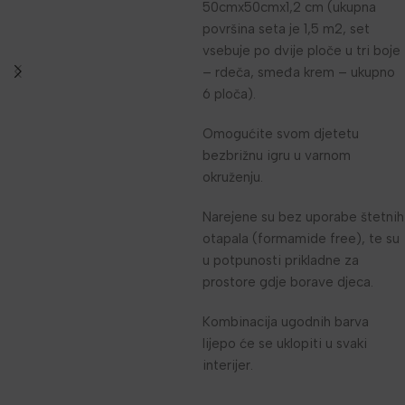
50cmx50cmx1,2 cm (ukupna
površina seta je 1,5 m2, set
vsebuje po dvije ploče u tri boje
– rdeča, smeđa krem – ukupno
6 ploča).
Omogućite svom djetetu
bezbrižnu igru u varnom
okruženju.
Narejene su bez uporabe štetnih
otapala (formamide free), te su
u potpunosti prikladne za
prostore gdje borave djeca.
Kombinacija ugodnih barva
lijepo će se uklopiti u svaki
interijer.