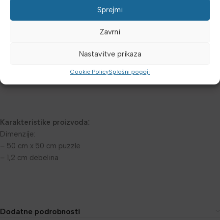
Sprejmi
razdvajanja ili klizanja, što je bitno za prostore u kojima djeca
provode vrijeme. Reljefna površina umanjuje proklizavanje, pa je i
Zavrni
umanjena opasnost od padova, te omogoča djeci bezbrižnu igru,
zdravi rast i razvoj u varnom okruženju.
Nastavitve prikaza
Održavanje puzzli je jednostavno – površinu prebrišite vlažnom
Cookie Policy
Splošni pogoji
krpom ili sredstvom za dezinfekciju.
Karakteristike proizvoda:
Dimenzije:
– 50 cm x 50 cm puzzle
– 1,2 cm debelina
Dodatne podrobnosti