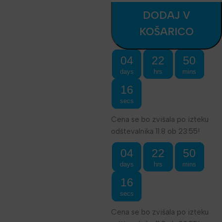
DODAJ V
KOŠARICO
04
22
50
days
hrs
mins
16
secs
Cena se bo zvišala po izteku
odštevalnika 11.8 ob 23:55!
04
22
50
days
hrs
mins
16
secs
Cena se bo zvišala po izteku