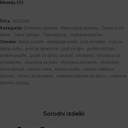
Mnenja (0)
Šifra:
3620026
Kategorije:
Dodatna oprema
,
Najnovejša oprema
,
Oprema za
klube
,
Talne obloge
,
Telovadnice
,
Vadbene blazine
Oznake:
dječje puzzle
,
oblaganje poda
,
pod za bebe
,
pod za
dječju sobu
,
pod za igraonice
,
pod za igru
,
podna obloga
,
podne puzzle
,
puzle za djecu za pod
,
strunjaca
,
strunjaca za
gimnastiku
,
strunjaca za judo
,
strunjaca za karate
,
strunjace
,
talne obloge
,
tatami cena
,
tatami puzle
,
tatami vadbena
blazina
,
tatami za dvorane
,
vadbene blazine za djecu
,
vadbene
blazine za jogu
Sorodni izdelki