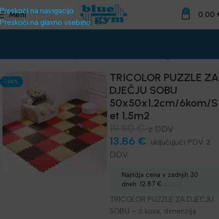
Preskoči na navigacijo
0
Meni
0.00
Preskoči na glavno vsebino
Domov
Telovadnice
Oprema za klube
Talne obloge
TRICOLOR PUZZLE ZA
-30%
DJEČJU SOBU
50x50x1,2cm/6kom/S
et 1,5m2
19.80
€
z DDV
13.86
€
z
DDV
Najnižja cena v zadnjih 30
dneh:
12.87
€
z DDV
TRICOLOR PUZZLE ZA DJEČJU
SOBU – 6 kosa, dimenzija