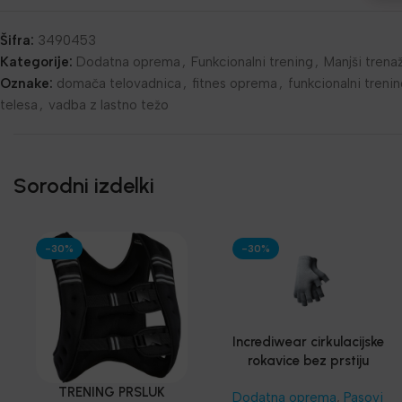
Šifra:
3490453
Kategorije:
Dodatna oprema
,
Funkcionalni trening
,
Manjši trena
Oznake:
domača telovadnica
,
fitnes oprema
,
funkcionalni treni
telesa
,
vadba z lastno težo
Sorodni izdelki
-30%
-30%
Incrediwear cirkulacijske
rokavice bez prstiju
TRENING PRSLUK
Dodatna oprema
,
Pasovi