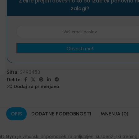
Želite prejeti obvestilo ko bo izdelek ponovno n
zalogi?
Šifra:
3490453
Delite:
Dodaj za primerjavo
OPIS
DODATNE PODROBNOSTI
MNENJA (0)
ultiGym
je vrhunski pripomoček za priljubljeni suspenzijski trening,