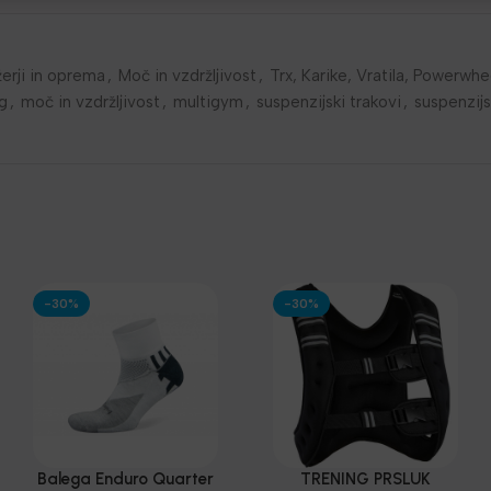
žerji in oprema
,
Moč in vzdržljivost
,
Trx, Karike, Vratila, Powerwhe
ng
,
moč in vzdržljivost
,
multigym
,
suspenzijski trakovi
,
suspenzijs
-30%
-30%
Balega Enduro Quarter
TRENING PRSLUK