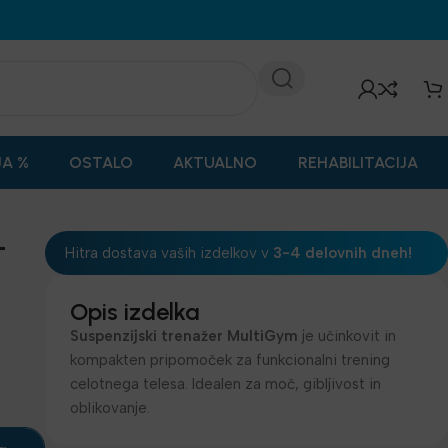
JA %
OSTALO
AKTUALNO
REHABILITACIJA
–
Hitra dostava vaših izdelkov v
3-4 delovnih dneh!
Opis izdelka
Suspenzijski trenažer MultiGym
je učinkovit in
kompakten pripomoček za funkcionalni trening
celotnega telesa. Idealen za moč, gibljivost in
oblikovanje.