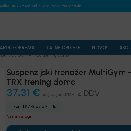
godbe
Blue Gym točke
Blue Gym Pro
Moj račun
Kontakt
ARDIO OPREMA
TALNE OBLOGE
NOVO!
AKCI
nažer MultiGym – TRX trening doma
Suspenzijski trenažer MultiGym 
TRX trening doma
37.31
€
z DDV
Earn 1.87 Reward Points
Ni na zalogi