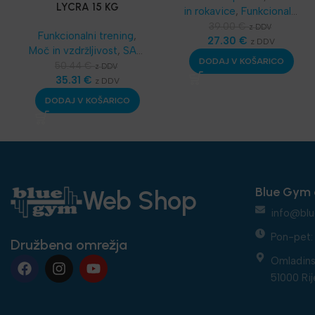
LYCRA 15 KG
in rokavice
,
Funkcionalni
trening
,
SKLZ
39.00
€
z DDV
Funkcionalni trening
,
Funkcionalni trening
27.30
€
,
z DDV
Moč in vzdržljivost
,
SAQ
Športske bandaže -
DODAJ V KOŠARICO
oprema
,
Dodatna
50.44
€
z DDV
terapevtske trakice
,
oprema
35.31
,
Najnovejša
€
z DDV
Najnovejša oprema
oprema
DODAJ V KOŠARICO
Blue Gym 
Web Shop
info@blu
Pon-pet: 
Družbena omrežja
Omladins
51000 Rij