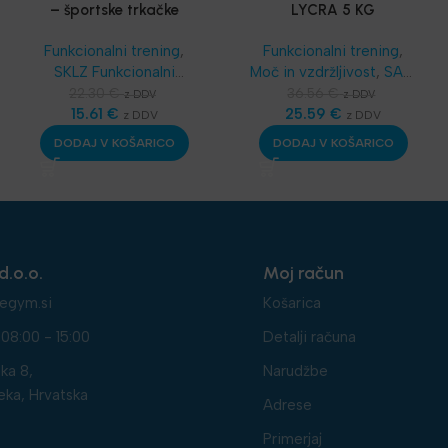
– športske trkačke
LYCRA 5 KG
čarape
Funkcionalni trening
,
Funkcionalni trening
,
SKLZ Funkcionalni
Moč in vzdržljivost
,
SAQ
trening
,
Dodatna
oprema
,
Dodatna
22.30
€
36.56
€
z DDV
z DDV
oprema
15.61
,
€
Športske
oprema
25.59
,
Najnovejša
€
z DDV
z DDV
bandaže - terapevtske
oprema
DODAJ V KOŠARICO
DODAJ V KOŠARICO
trakice
,
Najnovejša
oprema
,
Nega in zdravje
d.o.o.
Moj račun
egym.si
Košarica
08:00 - 15:00
Detalji računa
ka 8,
Narudžbe
eka, Hrvatska
Adrese
Primerjaj