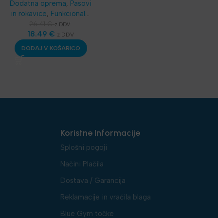
Dodatna oprema
,
Pasovi
in rokavice
,
Funkcionalni
trening
,
SKLZ
26.41
€
z DDV
Funkcionalni trening
18.49
€
,
z DDV
Najnovejša oprema
DODAJ V KOŠARICO
Koristne Informacije
Splošni pogoji
Načini Plačila
Dostava / Garancija
Reklamacije in vračila blaga
Blue Gym točke