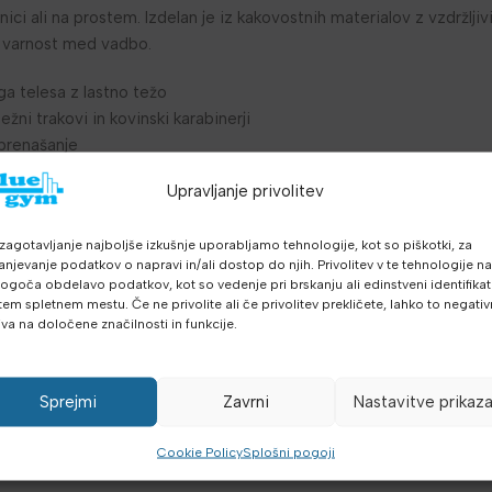
ici ali na prostem. Izdelan je iz kakovostnih materialov z vzdržljivi
o varnost med vadbo.
ga telesa z lastno težo
žni trakovi in kovinski karabinerji
prenašanje
oč, vzdržljivost in gibljivost
Upravljanje privolitev
alen za vadbo doma ali na potovanju
ripravljenosti
zagotavljanje najboljše izkušnje uporabljamo tehnologije, kot so piškotki, za
evo ali katerokoli stabilno konstrukcijo
anjevanje podatkov o napravi in/ali dostop do njih. Privolitev v te tehnologije n
trebuje veliko prostora za shranjevanje
goča obdelavo podatkov, kot so vedenje pri brskanju ali edinstveni identifikato
i trenažer MultiGym vključuje nastavljive trakove z ergonomskimi r
tem spletnem mestu. Če ne privolite ali če privolitev prekličete, lahko to negati
iva na določene značilnosti in funkcije.
trditev in navodila za uporabo. Maksimalna obremenitev omogoča 
imeren za TRX vadbo, funkcionalni trening in vadbo z lastno težo.
Sprejmi
Zavrni
Nastavitve prikaz
ite z učinkovitim suspenzijskim treningom. Hitra dostava po vsej S
Cookie Policy
Splošni pogoji