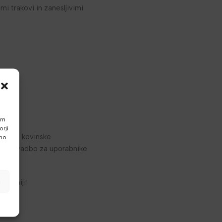
mi trakovi in zanesljivimi
am
rji
očaji, kovinske
vno
varno vadbo za uporabnike
a
loveniji!