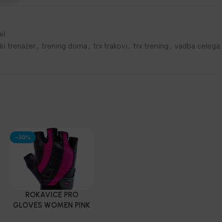
el
ki trenažer
,
trening doma
,
trx trakovi
,
trx trening
,
vadba celega
-30%
ROKAVICE PRO
GLOVES WOMEN PINK
– Harbinger®