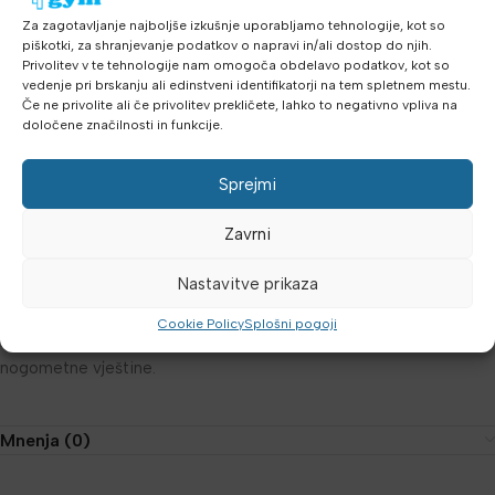
Za zagotavljanje najboljše izkušnje uporabljamo tehnologije, kot so
Vrste treninga:
kontrola žoge, dodavanja, primanje žoge
piškotki, za shranjevanje podatkov o napravi in/ali dostop do njih.
Privolitev v te tehnologije nam omogoča obdelavo podatkov, kot so
vedenje pri brskanju ali edinstveni identifikatorji na tem spletnem mestu.
Šport:
nogomet
Če ne privolite ali če privolitev prekličete, lahko to negativno vpliva na
določene značilnosti in funkcije.
Kako uporabljati:
Sprejmi
Postavite ploču na ravnu površinu i vadbajte precizna niska
dodavanja. Okrenite ploču i vadbajte primanje visokih lopti. Ploča
Zavrni
je pogodna za individualni trening ili rad u paru, pomaže u
poboljšanju reakcijskog vpasa, preciznosti i hitrosti igre.
Nastavitve prikaza
SKLZ Soccer Trainer Board je praktičan, stabilan i prijenosan alat
Cookie Policy
Splošni pogoji
koji omogoča trening kao profesionalci i brzo unaprjeđuje
nogometne vještine.
Mnenja (0)