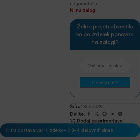
nogometaša.
Ni na zalogi
Želite prejeti obvestilo
ko bo izdelek ponovno
na zalogi?
Šifra:
3630339
Delite:
Dodaj za primerjavo
Hitra dostava vaših izdelkov v
3-4 delovnih dneh!