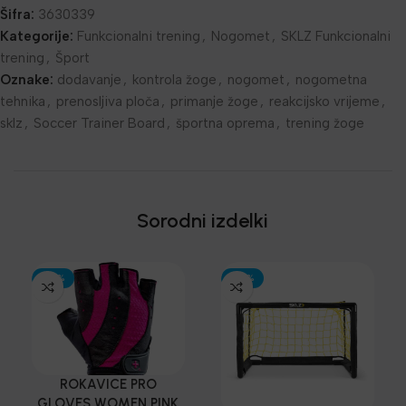
Šifra:
3630339
Kategorije:
Funkcionalni trening
,
Nogomet
,
SKLZ Funkcionalni
trening
,
Šport
Oznake:
dodavanje
,
kontrola žoge
,
nogomet
,
nogometna
tehnika
,
prenosljiva ploča
,
primanje žoge
,
reakcijsko vrijeme
,
sklz
,
Soccer Trainer Board
,
športna oprema
,
trening žoge
Sorodni izdelki
-30%
-30%
ROKAVICE PRO
GLOVES WOMEN PINK