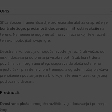
OPIS
SKLZ Soccer Trainer Board je profesionalni alat za unapređenje
kontrole žoge, preciznosti dodavanja i hitrosti reakcije
na
terenu. Namenjen je nogometašima svih razina koji žele razviti
tehniku i poboljšati svoje igre.
Dvostrana konpascija omogoča izvođenje različitih vježbi, od
niskih dodavanja do primanja visokih lopti. Stabilna i trdena
površina, uz integriranu uteg, osigurava da ploča ostane na
mjestu čak i pri intenzivnom treningu, a ugrađeni ručaj olakšava
prenošenje i postavljanje na bilo kojem terenu – travi, umjetnoj
podlozi ili u dvorani.
Prednosti:
Dvostrana ploča:
omogoča različite vaje dodavanja i primanja
žoge.