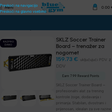
Preskoči na navigacijo
0
Meni
0.00
Preskoči na glavno vsebino
Domov
Šport
Nogomet
SKLZ Soccer Trainer
RAZPRO
Board – trenažer za
DANO
nogomet
159.73
€
z
DDV
Earn 7.99 Reward Points
SKLZ Soccer Trainer Board –
profesionalni alat za trening
kontrole žoge, dodavanja i
primanja. Stabilan, dvostrani i
prijenosan, idealan za sve razine