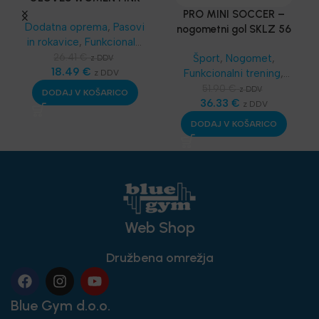
– Harbinger®
PRO MINI SOCCER –
Dodatna oprema
,
Pasovi
nogometni gol SKLZ 56
in rokavice
,
Funkcionalni
x 39 cm
trening
,
SKLZ
26.41
€
Šport
,
Nogomet
,
z DDV
Funkcionalni trening
18.49
€
,
Funkcionalni trening
,
z DDV
Najnovejša oprema
SKLZ Funkcionalni
51.90
€
z DDV
DODAJ V KOŠARICO
trening
36.33
,
Najnovejša
€
z DDV
oprema
DODAJ V KOŠARICO
Web Shop
Družbena omrežja
Blue Gym d.o.o.