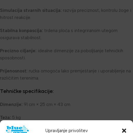
Simulacija stvarnih situacija:
razvija preciznost, kontrolu žoge i
hitrost reakcije.
Stabilna konpascija:
trdena ploča s integriranom utegom
osigurava stabilnost.
Precizno ciljanje:
idealne dimenzije za poboljšanje tehničkih
sposobnosti.
Prijenosnost:
ručka omogoča lako premještanje i uporabljenje na
različitim terenima.
Tehničke specifikacije:
Dimenzije:
91 cm × 25 cm × 43 cm
Teža:
5 kg
Upravljanje privolitev
Materijal:
56 % polipropilen, 41 % jeklo, 3 % poliester