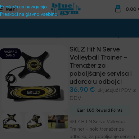
Preskoči na navigacijo
0
Meni
0.00
Preskoči na glavno vsebino
Domov
Funkcionalni trening
SKLZ Funkcionalni trening
SKLZ Hit N Serve
RAZPRO
Volleyball Trainer –
DANO
Trenažer za
poboljšanje servisa i
udarca u odbojci
36.90
€
z
DDV
Earn 1.85 Reward Points
SKLZ Hit N Serve Volleyball
Trainer – solo trenažer za
odbojku, za poboljšanje servisa i