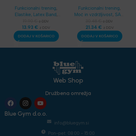
Funkcionalni trening
,
Funkcionalni trening
,
Elastike, Latex Band
,
Moč in vzdržljivost
,
SAQ
SKLZ Funkcionalni
oprema
,
Dodatna
19.90
€
30.48
€
z DDV
z DDV
trening
13.93
,
Aerobika in
€
oprema
21.34
,
Najnovejša
€
z DDV
z DDV
Joga
,
Najnovejša
oprema
DODAJ V KOŠARICO
DODAJ V KOŠARICO
oprema
Web Shop
Družbena omrežja
Blue Gym d.o.o.
info@bluegym.si
Pon-pet: 08:00 - 15:00