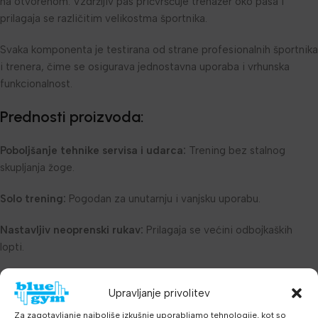
na otvorenom. Vzdržljiv pas pričvršćuje trenažer oko pasa i
prilagaja se različitim velikostma športnika.
Svaka komponenta je testirana od strane profesionalnih športnika
i trenera, čime se osigurava jednostavna uporaba i vrhunska
funkcionalnost.
Prednosti proizvoda:
Poboljšanje tehnike servisa i udarca:
Trening bez stalnog
skupljanja žoge.
Solo trening:
Pogodan za unutarnju i vanjsku uporabu.
Nastavljiv neoprenski rukav:
Prilagaja se većini odbojkaških
lopti.
Elastična vrvica:
Doseže duljinu do 5,5 metara za kontinuiranu
Upravljanje privolitev
vježbu.
Za zagotavljanje najboljše izkušnje uporabljamo tehnologije, kot so