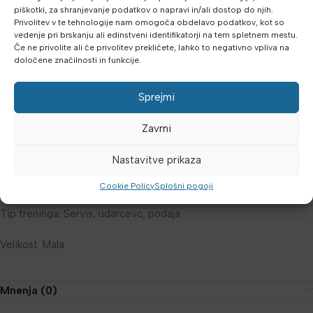
Vzdržljiv pas:
Prilagodljiv različitim velikostma i stabilan tijekom
piškotki, za shranjevanje podatkov o napravi in/ali dostop do njih.
Privolitev v te tehnologije nam omogoča obdelavo podatkov, kot so
treninga.
vedenje pri brskanju ali edinstveni identifikatorji na tem spletnem mestu.
Če ne privolite ali če privolitev prekličete, lahko to negativno vpliva na
Tehničke specifikacije:
določene značilnosti in funkcije.
Dimenzije: 16 cm (širina) × 15 cm (višina) × 229 cm (duljina)
Sprejmi
Teža: 0,12 kg
Zavrni
Šport: Odbojka
Nastavitve prikaza
Razina vještine: Početnik
Cookie Policy
Splošni pogoji
Tip treninga: Servis, udarcevc, podaja
Velikost: Mala
Mnenja (0)