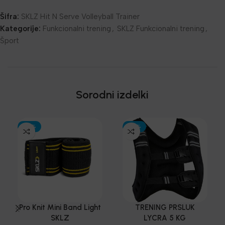
Šifra:
SKLZ Hit N Serve Volleyball Trainer
Kategorije:
Funkcionalni trening
,
SKLZ Funkcionalni trening
,
Šport
Sorodni izdelki
-30%
-30%
Pro Knit Mini Band Light
TRENING PRSLUK
SKLZ
LYCRA 5 KG