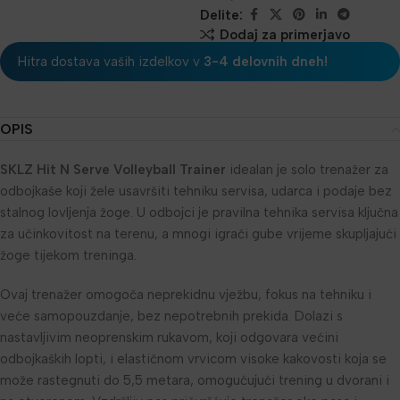
Delite:
Dodaj za primerjavo
Hitra dostava vaših izdelkov v
3-4 delovnih dneh!
OPIS
SKLZ Hit N Serve Volleyball Trainer
idealan je solo trenažer za
odbojkaše koji žele usavršiti tehniku servisa, udarca i podaje bez
stalnog lovljenja žoge. U odbojci je pravilna tehnika servisa ključna
za učinkovitost na terenu, a mnogi igrači gube vrijeme skupljajući
žoge tijekom treninga.
Ovaj trenažer omogoča neprekidnu vježbu, fokus na tehniku i
veće samopouzdanje, bez nepotrebnih prekida. Dolazi s
nastavljivim neoprenskim rukavom, koji odgovara većini
odbojkaških lopti, i elastičnom vrvicom visoke kakovosti koja se
može rastegnuti do 5,5 metara, omogućujući trening u dvorani i