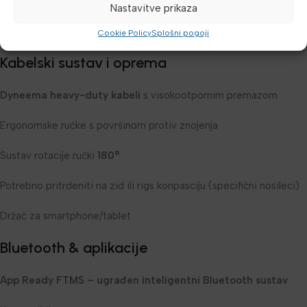
Calories
Nastavitve prikaza
3 interval programa
Cookie Policy
Splošni pogoji
Kabelski sustav i oprema
Dyneema heavy-duty kabeli
s visokootpornim premazom
Ergonomske ručke s površinom protiv znojenja
Sustav rotacije ručki
180°
Potrebno pritrdeniti na zid ili rigs konpasciju (specifični nosileci)
Držač za smartphone/tablet
Bluetooth & aplikacije
App Ready FTMS – ugrađen inteligentni Bluetooth sustav