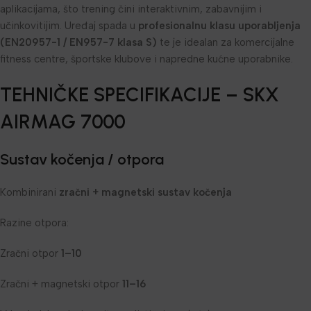
aplikacijama, što trening čini interaktivnim, zabavnijim i
učinkovitijim. Uređaj spada u
profesionalnu klasu uporabljenja
(EN20957-1 / EN957-7 klasa S)
te je idealan za komercijalne
fitness centre, športske klubove i napredne kućne uporabnike.
TEHNIČKE SPECIFIKACIJE – SKX
AIRMAG 7000
Sustav kočenja / otpora
Kombinirani
zračni + magnetski sustav kočenja
Razine otpora:
Zračni otpor
1–10
Zračni + magnetski otpor
11–16