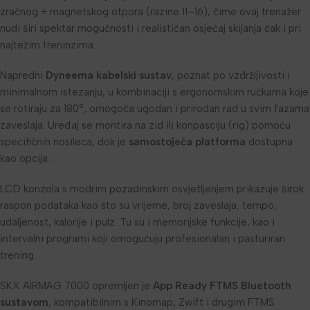
zračnog + magnetskog otpora (razine 11–16), čime ovaj trenažer
nudi širi spektar mogućnosti i realističan osjećaj skijanja čak i pri
najtežim treninzima.
Napredni
Dyneema kabelski sustav
, poznat po vzdržljivosti i
minimalnom istezanju, u kombinaciji s ergonomskim ručkama koje
se rotiraju za 180°, omogoča ugodan i prirodan rad u svim fazama
zaveslaja. Uređaj se montira na zid ili konpasciju (rig) pomoću
specifičnih nosileca, dok je
samostojeća platforma
dostupna
kao opcija.
LCD konzola s modrim pozadinskim osvjetljenjem prikazuje širok
raspon podataka kao što su vrijeme, broj zaveslaja, tempo,
udaljenost, kalorije i pulz. Tu su i memorijske funkcije, kao i
intervalni programi koji omogućuju profesionalan i pasturiran
trening.
SKX AIRMAG 7000 opremljen je
App Ready FTMS Bluetooth
sustavom
, kompatibilnim s Kinomap, Zwift i drugim FTMS