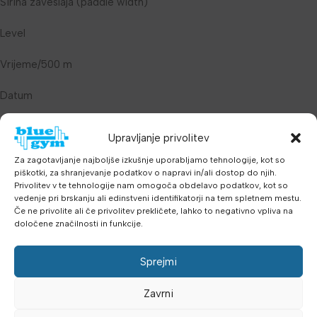
Širina zaveslaja (paddle width)
Level
Vrijeme/500 m
Datum
Pulz
Upravljanje privolitev
Memory funkcija
Za zagotavljanje najboljše izkušnje uporabljamo tehnologije, kot so
piškotki, za shranjevanje podatkov o napravi in/ali dostop do njih.
Privolitev v te tehnologije nam omogoča obdelavo podatkov, kot so
Programi
vedenje pri brskanju ali edinstveni identifikatorji na tem spletnem mestu.
Če ne privolite ali če privolitev prekličete, lahko to negativno vpliva na
Quick start
določene značilnosti in funkcije.
Time
Sprejmi
Distance
Zavrni