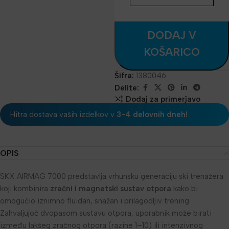
DODAJ V
KOŠARICO
Šifra:
1380046
Delite:
Dodaj za primerjavo
Hitra dostava vaših izdelkov v
3-4 delovnih dneh!
OPIS
SKX AIRMAG 7000 predstavlja vrhunsku generaciju ski trenažera
koji kombinira
zračni i magnetski sustav otpora
kako bi
omogućio iznimno fluidan, snažan i prilagodljiv trening.
Zahvaljujoč dvopasom sustavu otpora, uporabnik može birati
između lakšeg zračnog otpora (razine 1–10) ili intenzivnog