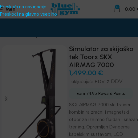
Preskoči na navigacijo
0
Meni
0.00
Preskoči na glavno vsebino
Domov
Kardio oprema
Simulator za skijaško
tek Toorx SKX
AIRMAG 7000
1,499.00
€
z DDV
Earn 74.95 Reward Points
SKX AIRMAG 7000 ski trainer
kombinira zračni i magnetski
otpor za iznimno fluidan i snažan
trening. Opremljen Dyneema
kabelskim sustavom, LCD