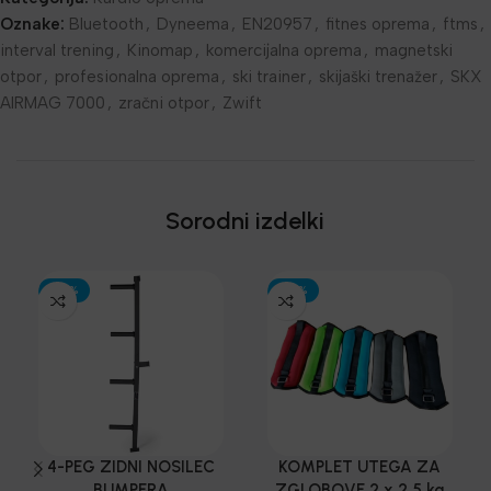
Oznake:
Bluetooth
,
Dyneema
,
EN20957
,
fitnes oprema
,
ftms
,
interval trening
,
Kinomap
,
komercijalna oprema
,
magnetski
otpor
,
profesionalna oprema
,
ski trainer
,
skijaški trenažer
,
SKX
AIRMAG 7000
,
zračni otpor
,
Zwift
Sorodni izdelki
-30%
-30%
4-PEG ZIDNI NOSILEC
KOMPLET UTEGA ZA
BUMPERA
ZGLOBOVE 2 x 2,5 kg