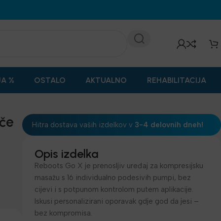
JA %
OSTALO
AKTUALNO
REHABILITACIJA
ače
Hitra dostava vaših izdelkov v
3-4 delovnih dneh!
Opis izdelka
Reboots Go X je prenosljiv uređaj za kompresijsku
masažu s 16 individualno podesivih pumpi, bez
cijevi i s potpunom kontrolom putem aplikacije.
Iskusi personalizirani oporavak gdje god da jesi –
bez kompromisa.