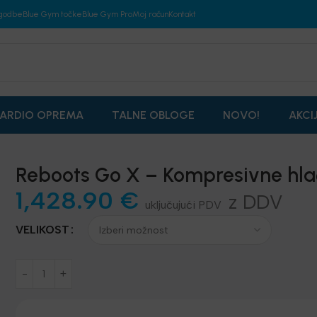
godbe
Blue Gym točke
Blue Gym Pro
Moj račun
Kontakt
ARDIO OPREMA
TALNE OBLOGE
NOVO!
AKCI
Reboots Go X – Kompresivne hl
1,428.90
€
z DDV
VELIKOST