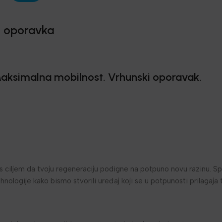
t oporavka
aksimalna mobilnost. Vrhunski oporavak.
s ciljem da tvoju regeneraciju podigne na potpuno novu razinu. Sp
ehnologije kako bismo stvorili uređaj koji se u potpunosti prilagaj