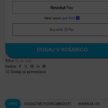
DODAJ V KOŠARICO
Šifra:
Ni na voljo
Delite:
Dodaj za primerjavo
OPIS
DODATNE PODROBNOSTI
MNENJA (0)