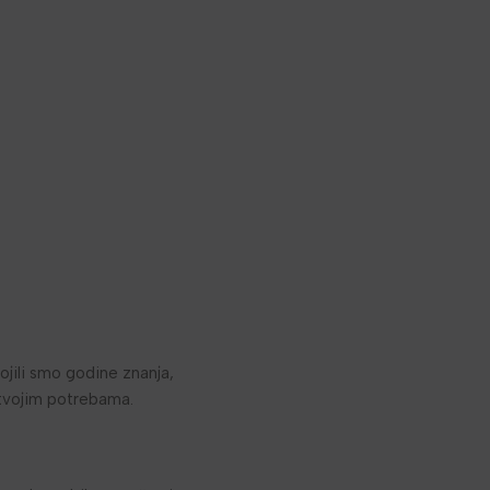
ojili smo godine znanja,
a tvojim potrebama.