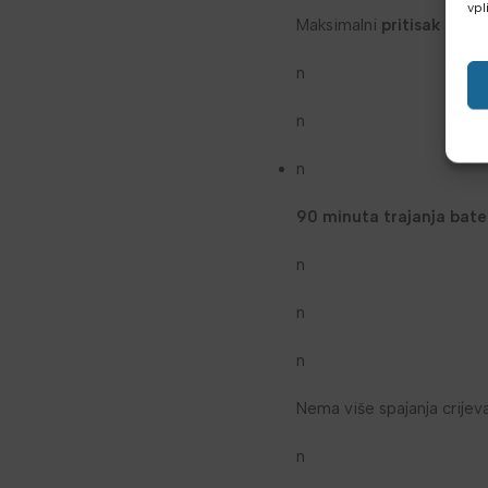
vpl
Maksimalni
pritisak od 
n
n
n
90 minuta trajanja bater
n
n
n
Nema više spajanja crijeva
n