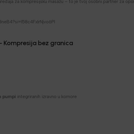
ređaja za kompresijsku masažu – to je tvoj osobni partner za opor
s8neB4?si=l58c4FxlrNjvo6PI
– Kompresija bez granica
ih pumpi
integriranih izravno u komore