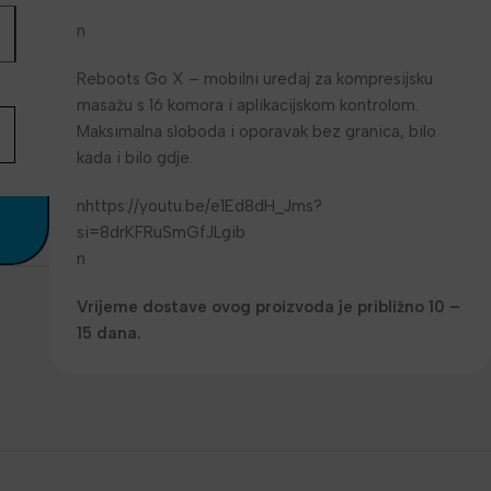
n
Reboots Go X – mobilni uređaj za kompresijsku
masažu s 16 komora i aplikacijskom kontrolom.
Maksimalna sloboda i oporavak bez granica, bilo
kada i bilo gdje.
nhttps://youtu.be/e1Ed8dH_Jms?
si=8drKFRuSmGfJLgib
n
Vrijeme dostave ovog proizvoda je približno 10 –
15 dana.