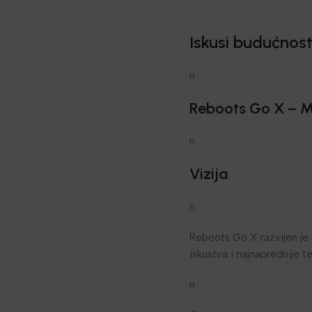
Iskusi budućnos
n
Reboots Go X – M
n
Vizija
n
Reboots Go X razvijen je 
iskustva i najnaprednije t
n