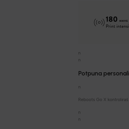
n
n
Potpuna personali
n
Reboots Go X kontroliraš 
n
n