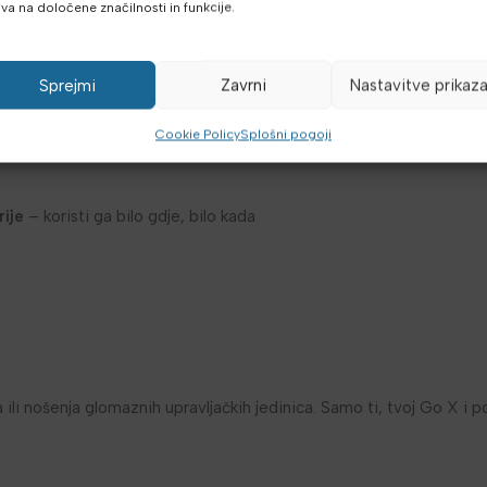
iva na določene značilnosti in funkcije.
180 mmHg
Sprejmi
Zavrni
Nastavitve prikaz
Cookie Policy
Splošni pogoji
ije
– koristi ga bilo gdje, bilo kada
 ili nošenja glomaznih upravljačkih jedinica. Samo ti, tvoj Go X i 