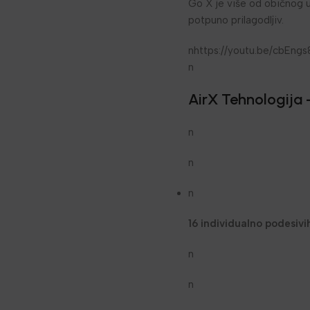
Go X je više od običnog u
potpuno prilagodljiv.
nhttps://youtu.be/cbEng
n
AirX Tehnologija 
n
n
n
16 individualno podesiv
n
n