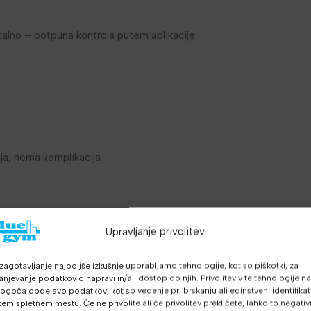
alno – potpuna kontrola putem aplikacije
ja, nema komplikacija
Upravljanje privolitev
rola
zagotavljanje najboljše izkušnje uporabljamo tehnologije, kot so piškotki, za
anjevanje podatkov o napravi in/ali dostop do njih. Privolitev v te tehnologije n
goča obdelavo podatkov, kot so vedenje pri brskanju ali edinstveni identifikato
tem spletnem mestu. Če ne privolite ali če privolitev prekličete, lahko to negati