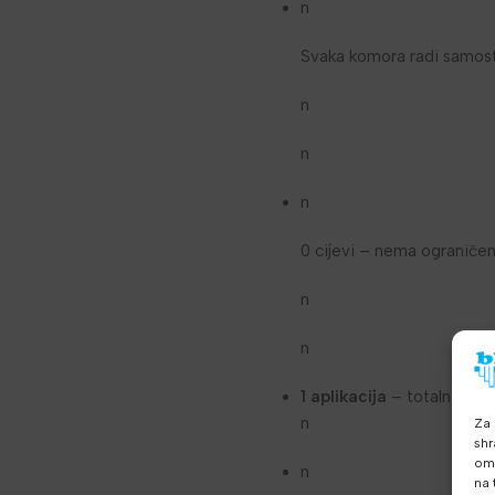
n
Svaka komora radi samost
n
n
n
0 cijevi – nema ograničen
n
n
1 aplikacija
– totalna kont
n
Za 
shr
omo
n
na 