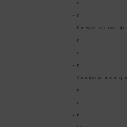
n
n
Podesi pritisak u svakoj o
n
n
n
Spremi svoje omiljene po
n
n
n