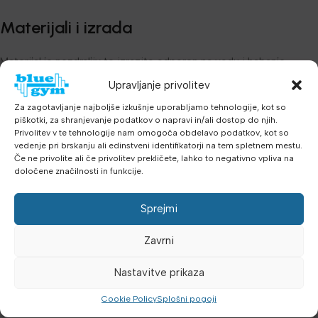
Materijali i izrada
Materijal je nezdrsljiv te izrazito odporen na vodu i habanje.
Terapijski stol narejen je od kakovostnih, koži prijateljskih
Upravljanje privolitev
materijala i izuzetno vzdržljive tkanine koja dolgotrajno zadržava
Za zagotavljanje najboljše izkušnje uporabljamo tehnologije, kot so
svoju pasturu.
piškotki, za shranjevanje podatkov o napravi in/ali dostop do njih.
Privolitev v te tehnologije nam omogoča obdelavo podatkov, kot so
Dimenzije
vedenje pri brskanju ali edinstveni identifikatorji na tem spletnem mestu.
Če ne privolite ali če privolitev prekličete, lahko to negativno vpliva na
določene značilnosti in funkcije.
Dimenzije cijelog proizvoda:
Sprejmi
Duljina: 100 cm
Zavrni
Širina: 40 cm
Nastavitve prikaza
Višina: 60 cm
Cookie Policy
Splošni pogoji
Dimenzije elipse: