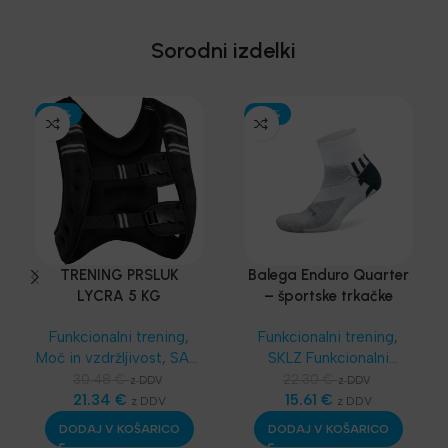
Sorodni izdelki
-30%
-30%
TRENING PRSLUK
Balega Enduro Quarter
LYCRA 5 KG
– športske trkačke
čarape
Funkcionalni trening
,
Funkcionalni trening
,
Moč in vzdržljivost
,
SAQ
SKLZ Funkcionalni
oprema
,
Dodatna
trening
,
Dodatna
30.48
€
22.30
€
z DDV
z DDV
oprema
21.34
,
Najnovejša
€
oprema
15.61
,
€
Športske
z DDV
z DDV
oprema
bandaže - terapevtske
DODAJ V KOŠARICO
DODAJ V KOŠARICO
trakice
,
Najnovejša