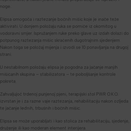
noge.
Elipsa omogoča i raztezanje bočnih mišic koje je inače teže
aktivirati. U donjem položaju ruka se pomiče iz okomitog u
vodoravni smjer. Ispružanjem ruke preko glave uz izdah dolazi do
potpunog raztezanja mišic skraćenih dugotrajnim sjedenjem.
Nakon toga se položaj mijenja i izvodi se 10 ponavljanja na drugoj
strani.
U nestabilnom položaju elipsa je pogodna za jačanje manjih
mišicanih skupina – stabilizatora – te poboljšanje kontrole
pokreta.
Zahvaljujoč trdenoj punjenoj pjeni, terapijski stol PWR O.K.O.
izvrstan je i za razne vaje raztezanja, rehabilitaciju nakon ozljeda
te jačanje leđnih, trbušnih i bočnih mišic.
Elipsa se može uporabljati i kao stolica za rehabilitaciju, sjedenje,
druženje ili kao moderan element interijera.