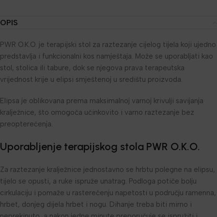
OPIS
PWR O.K.O. je terapijski stol za raztezanje cijelog tijela koji ujedno
predstavlja i funkcionalni kos namještaja. Može se uporabljati kao
stol, stolica ili tabure, dok se njegova prava terapeutska
vrijednost krije u elipsi smještenoj u središtu proizvoda.
Elipsa je oblikovana prema maksimalnoj varnoj krivulji savijanja
kralježnice, što omogoča učinkovito i varno raztezanje bez
preopterećenja.
Uporabljenje terapijskog stola PWR O.K.O.
Za raztezanje kralježnice jednostavno se hrbtu polegne na elipsu,
tijelo se opusti, a ruke ispruže unatrag. Podloga potiče bolju
cirkulaciju i pomaže u rasterećenju napetosti u području ramenna,
hrbet, donjeg dijela hrbet i nogu. Dihanje treba biti mirno i
neprekinuto, a nakon jedne minute preporučuje se ispružiti i