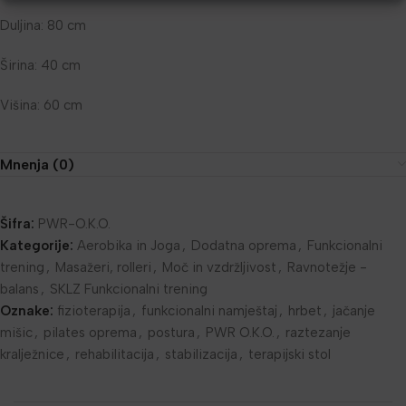
Duljina: 80 cm
Širina: 40 cm
Višina: 60 cm
Mnenja (0)
Šifra:
PWR-O.K.O.
Kategorije:
Aerobika in Joga
,
Dodatna oprema
,
Funkcionalni
trening
,
Masažeri, rolleri
,
Moč in vzdržljivost
,
Ravnotežje -
balans
,
SKLZ Funkcionalni trening
Oznake:
fizioterapija
,
funkcionalni namještaj
,
hrbet
,
jačanje
mišic
,
pilates oprema
,
postura
,
PWR O.K.O.
,
raztezanje
kralježnice
,
rehabilitacija
,
stabilizacija
,
terapijski stol