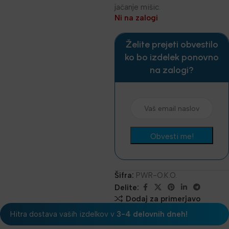
jačanje mišic.
Ni na zalogi
Želite prejeti obvestilo
ko bo izdelek ponovno
na zalogi?
Šifra:
PWR-O.K.O.
Delite:
Dodaj za primerjavo
Hitra dostava vaših izdelkov v
3-4 delovnih dneh!