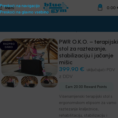
Preskoči na navigacijo
0
Meni
0.00
Preskoči na glavno vsebino
Domov
Funkcionalni trening
Moč in vzdržljivost
PWR O.K.O. – terapijski
RAZPRO
stol za raztezanje,
DANO
stabilizaciju i jačanje
mišic
399.90
€
z DDV
Earn 20.00 Reward Points
Višenamjenski terapijski stol s
ergonomskom elipsom za varno
raztezanje kralježnice,
rehabilitaciju, stabilizaciju i