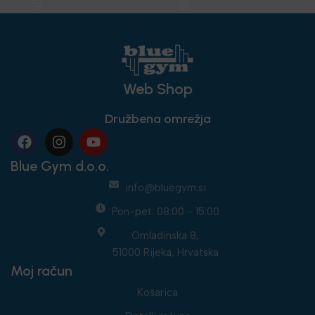
oprema
,
Nega in zdravje
Web Shop
Družbena omrežja
Blue Gym d.o.o.
info@bluegym.si
Pon-pet: 08:00 - 15:00
Omladinska 8,
51000 Rijeka, Hrvatska
Moj račun
Košarica