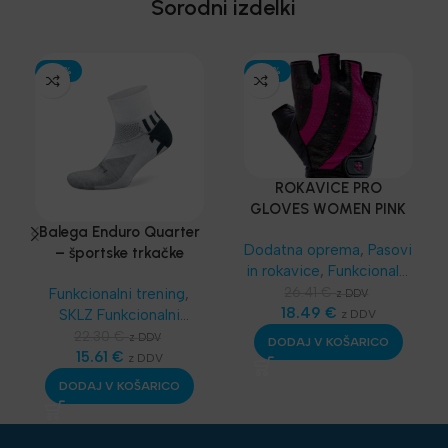
Sorodni izdelki
-30%
-30%
ROKAVICE PRO
GLOVES WOMEN PINK
– Harbinger®
Balega Enduro Quarter
Dodatna oprema
,
Pasovi
– športske trkačke
in rokavice
,
Funkcionalni
čarape
trening
,
SKLZ
26.41
€
Funkcionalni trening
,
z DDV
Funkcionalni trening
18.49
€
,
SKLZ Funkcionalni
z DDV
Najnovejša oprema
trening
,
Dodatna
22.30
€
z DDV
DODAJ V KOŠARICO
oprema
15.61
,
€
Športske
z DDV
bandaže - terapevtske
DODAJ V KOŠARICO
trakice
,
Najnovejša
oprema
,
Nega in zdravje