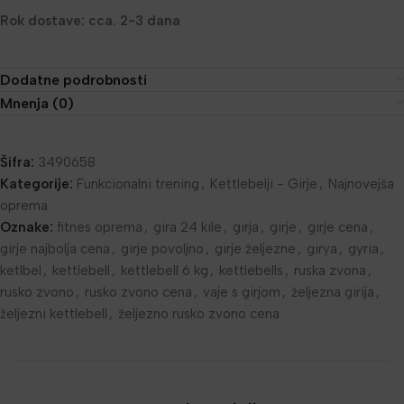
Rok dostave: cca. 2-3 dana
Dodatne podrobnosti
Mnenja (0)
Šifra:
3490658
Kategorije:
Funkcionalni trening
,
Kettlebelji - Girje
,
Najnovejša
oprema
Oznake:
fitnes oprema
,
gira 24 kile
,
girja
,
girje
,
girje cena
,
girje najbolja cena
,
girje povoljno
,
girje željezne
,
girya
,
gyria
,
ketlbel
,
kettlebell
,
kettlebell 6 kg
,
kettlebells
,
ruska zvona
,
rusko zvono
,
rusko zvono cena
,
vaje s girjom
,
željezna girija
,
željezni kettlebell
,
željezno rusko zvono cena