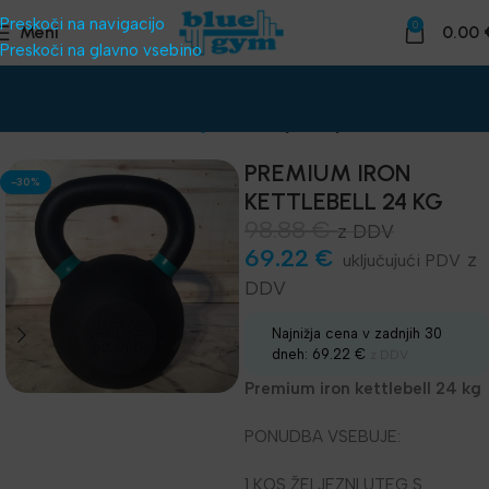
Preskoči na navigacijo
0
Meni
0.00
Preskoči na glavno vsebino
Domov
Funkcionalni trening
Kettlebelji - Girje
PREMIUM IRON
-30%
KETTLEBELL 24 KG
98.88
€
z DDV
69.22
€
z
DDV
Najnižja cena v zadnjih 30
dneh:
69.22
€
z DDV
Premium iron kettlebell 24 kg
PONUDBA VSEBUJE:
1 KOS ŽELJEZNI UTEG S