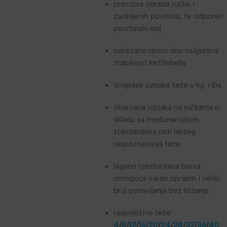
precizna obrada ručke i
zaobljenih površina, te odporen
površinski sloj
odrezano ravno dno osigurava
stabilnost kettlebella
dvopase oznake teže u kg. i lbs.
obarvana oznaka na ručkama u
skladu sa međunarodnim
standardima radi lakšeg
raspoznavanja teže
lagano teksturirana barva
omogoča varen oprijem i veliki
broj ponavljanja bez klizanja
raspoložive teže
4
/
8
/
12
/
16
/
20
/
24
/
28
/
32
/
36
/
40