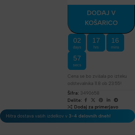
DODAJ V
KOŠARICO
02
17
16
days
hrs
mins
57
secs
Cena se bo zvišala po izteku
odštevalnika 11.8 ob 23:55!
Šifra:
3490658
Delite:
Dodaj za primerjavo
Hitra dostava vaših izdelkov v
3-4 delovnih dneh!