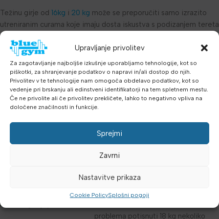
Težinu girje od
16kg
i
20 kg
može se preporučiti samo izrazito
utreniranim curama koje imaju dosta iskustva s podizanjem tereta
i odličnu funkcionalnu pripremljenost.
Upravljanje privolitev
Za muškarce:
Za zagotavljanje najboljše izkušnje uporabljamo tehnologije, kot so
piškotki, za shranjevanje podatkov o napravi in/ali dostop do njih.
Ako nikad prije niste trenirali niti radili teže fizičke poslove svom
Privolitev v te tehnologije nam omogoča obdelavo podatkov, kot so
vedenje pri brskanju ali edinstveni identifikatorji na tem spletnem mestu.
životu, a još ste i izrazito mršavi, vjerojatno biste trebali početi
Če ne privolite ali če privolitev prekličete, lahko to negativno vpliva na
sa
8 kg
.
določene značilnosti in funkcije.
Ako ste prosječne konstitucije i tjelesne teže, vjerojatnono ste
jači nego što mislite i
12 kg
je možda bolji izbor za vas.
Sprejmi
Ako nešto malo trenirate i možete podići enoročno utež od 15 kg
Zavrni
nekoliko puta, predlažemo vam za početnu težinu girju od
16 kg
,
jer vaje s girjom izvode se zamahom i potrebna je nešto veća
Nastavitve prikaza
teža u odnosu na enoročne uteži.
Cookie Policy
Splošni pogoji
Ako ste utrenirani i možete bez
problema potisnuti 18 kg nekoliko