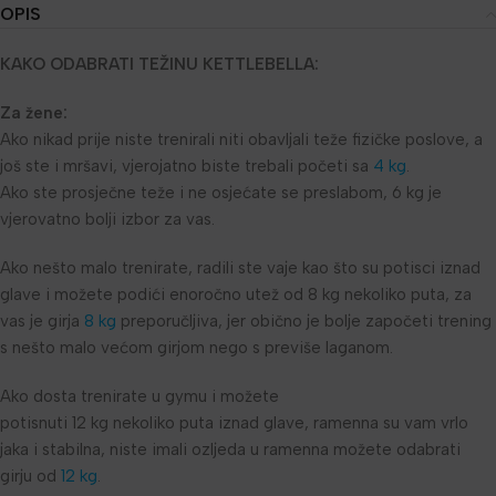
OPIS
KAKO ODABRATI TEŽINU KETTLEBELLA:
Za žene:
Ako nikad prije niste trenirali niti obavljali teže fizičke poslove, a
još ste i mršavi, vjerojatno biste trebali početi sa
4 kg
.
Ako ste prosječne teže i ne osjećate se preslabom, 6 kg je
vjerovatno bolji izbor za vas.
Ako nešto malo trenirate, radili ste vaje kao što su potisci iznad
glave i možete podići enoročno utež od 8 kg nekoliko puta, za
vas je girja
8 kg
preporučljiva, jer obično je bolje započeti trening
s nešto malo većom girjom nego s previše laganom.
Ako dosta trenirate u
gymu i možete
potisnuti 12 kg nekoliko
puta iznad glave, ramenna su vam vrlo
jaka i stabilna, niste imali ozljeda u ramenna možete odabrati
girju od
12 kg
.