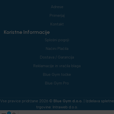
Adrese
Primerjaj
Kontakt
Koristne Informacije
Splošni pogoji
Načini Plačila
Dostava / Garancija
Reklamacije in vračila blaga
Blue Gym točke
Blue Gym Pro
Vse pravice pridržane 2026 ©
Blue Gym d.o.o.
|
Izdelava spletne
trgovine
:
Intraweb d.o.o.
0