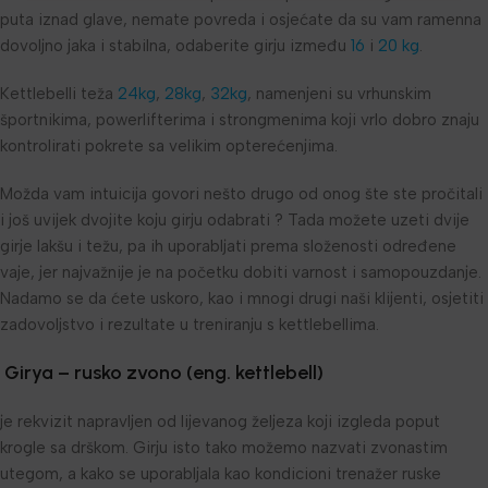
puta iznad glave, nemate povreda i osjećate da su vam ramenna
dovoljno jaka i stabilna, odaberite girju između
16
i
20 kg
.
Kettlebelli teža
24kg
,
28kg
,
32kg
, namenjeni su vrhunskim
športnikima, powerlifterima i strongmenima koji vrlo dobro znaju
kontrolirati pokrete sa velikim opterećenjima.
Možda vam intuicija govori nešto drugo od onog šte ste pročitali
i još uvijek dvojite koju girju odabrati ? Tada možete uzeti dvije
girje lakšu i težu, pa ih uporabljati prema složenosti određene
vaje, jer najvažnije je na početku dobiti varnost i samopouzdanje.
Nadamo se da ćete uskoro, kao i mnogi drugi naši klijenti, osjetiti
zadovoljstvo i rezultate u treniranju s kettlebellima.
Girya – rusko zvono (eng. kettlebell)
je rekvizit napravljen od lijevanog željeza koji izgleda poput
krogle sa drškom. Girju isto tako možemo nazvati zvonastim
utegom, a kako se uporabljala kao kondicioni trenažer ruske