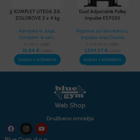
KOMPLET UTEGA ZA
Dual Adjustable Pulley
ZGLOBOVE 2 x 4 kg
Impulze ES7030
Aerobika in Joga
,
Naprave za telovadnico
,
Kompleti in seti
,
Impulze linija Encore
Najnovejša oprema
(EC i ES)
,
Telovadnice
,
15.48
€
2,184.38
€
z DDV
z DDV
10.84
€
Multigym sistemi
1,529.07
€
,
z DDV
z DDV
Oprema za klube
,
DODAJ V KOŠARICO
DODAJ V KOŠARICO
Najnovejša oprema
Web Shop
Družbena omrežja
Blue Gym d.o.o.