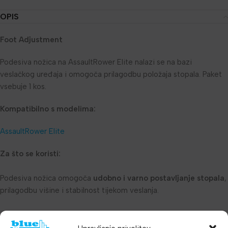
OPIS
Foot Adjustment
Podesiva nožica na AssaultRower Elite nalazi se na bazi
veslačkog uređaja i omogoča prilagodbu položaja stopala. Paket
vsebuje 1 kos.
Kompatibilno s modelima:
AssaultRower Elite
Za što se koristi:
Podesiva nožica omogoča
udobno i varno postavljanje stopala
,
prilagodbu višine i stabilnost tijekom veslanja.
Mnenja (0)