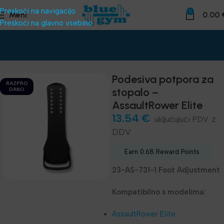
Preskoči na navigacijo
0
Meni
0.00
Preskoči na glavno vsebino
Domov
Telovadnice
Oprema za klube
Rezervni deli
Podesiva potpora za
RAZPRO
stopalo –
DANO
AssaultRower Elite
13.54
€
z
DDV
Earn 0.68 Reward Points
23-AS-731-1 Foot Adjustment
Kompatibilno s modelima:
AssaultRower Elite