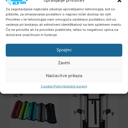
Upravljanje privolitev
Za zagotavljanje najboljše izkušnje uporabljamo tehnologije, kot so
piškotki, za shranjevanje podatkov o napravi in/ali dostop do njih.
Šifra:
23-AS-731-1
Privolitev v te tehnologije nam omogoča obdelavo podatkov, kot so
Kategorije:
Oprema za klube
,
Rezervni deli
,
Telovadnice
vedenje pri brskanju ali edinstveni identifikatorji na tem spletnem mestu.
Oznake:
23-AS-731-1
,
AssaultRower Elite
,
fitnes oprema
,
noga
Če ne privolite ali če privolitev prekličete, lahko to negativno vpliva na
določene značilnosti in funkcije.
,
podesiva nožica
,
sobni veslački uređaj
,
stabilnost
,
udobno
veslanje
,
zamjenski dio
Sprejmi
Zavrni
Sorodni izdelki
Nastavitve prikaza
Cookie Policy
Splošni pogoji
-30%
-30%