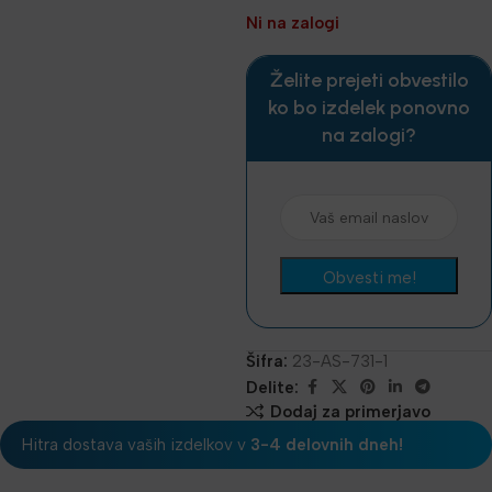
Ni na zalogi
Želite prejeti obvestilo
ko bo izdelek ponovno
na zalogi?
Šifra:
23-AS-731-1
Delite:
Dodaj za primerjavo
Hitra dostava vaših izdelkov v
3-4 delovnih dneh!