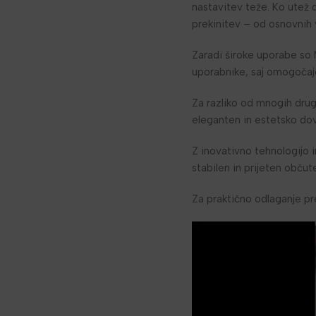
nastavitev teže. Ko utež
prekinitev – od osnovnih 
Zaradi široke uporabe so
uporabnike, saj omogočajo
Za razliko od mnogih drug
eleganten in estetsko dov
Z inovativno tehnologijo 
stabilen in prijeten obču
Za praktično odlaganje p
Predvajalnik
videa