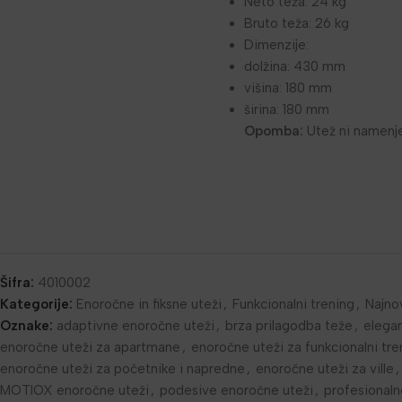
Neto teža: 24 kg
Bruto teža: 26 kg
Dimenzije:
dolžina: 430 mm
višina: 180 mm
širina: 180 mm
Opomba:
Utež ni namenj
Šifra:
4010002
Kategorije:
Enoročne in fiksne uteži
,
Funkcionalni trening
,
Najno
Oznake:
adaptivne enoročne uteži
,
brza prilagodba teže
,
elega
enoročne uteži za apartmane
,
enoročne uteži za funkcionalni tre
enoročne uteži za početnike i napredne
,
enoročne uteži za ville
,
MOTIOX enoročne uteži
,
podesive enoročne uteži
,
profesionaln