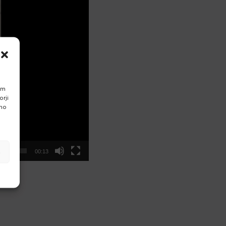
am
rji
vno
a
00:13
g