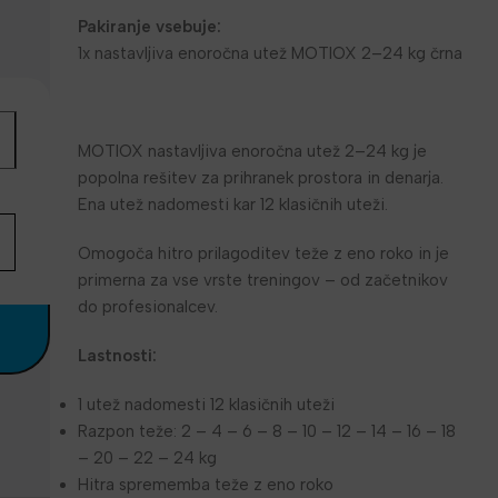
Pakiranje vsebuje:
1x nastavljiva enoročna utež MOTIOX 2–24 kg črna
MOTIOX nastavljiva enoročna utež 2–24 kg je
popolna rešitev za prihranek prostora in denarja.
Ena utež nadomesti kar 12 klasičnih uteži.
Omogoča hitro prilagoditev teže z eno roko in je
primerna za vse vrste treningov – od začetnikov
do profesionalcev.
Lastnosti:
1 utež nadomesti 12 klasičnih uteži
Razpon teže: 2 – 4 – 6 – 8 – 10 – 12 – 14 – 16 – 18
– 20 – 22 – 24 kg
Hitra sprememba teže z eno roko