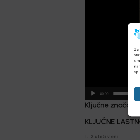
Za 
shr
omo
na 
vpl
00:00
Ključne značajk
KLJUČNE LASTN
1. 12 uteži v eni