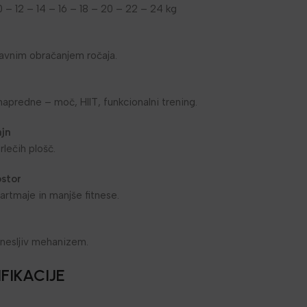
0 – 12 – 14 – 16 – 18 – 20 – 22 – 24 kg
vnim obračanjem ročaja.
napredne – moč, HIIT, funkcionalni trening.
ajn
rlečih plošč.
ostor
artmaje in manjše fitnese.
anesljiv mehanizem.
FIKACIJE