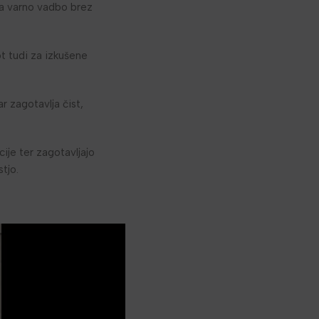
ča varno vadbo brez
t tudi za izkušene
 zagotavlja čist,
ije ter zagotavljajo
tjo.