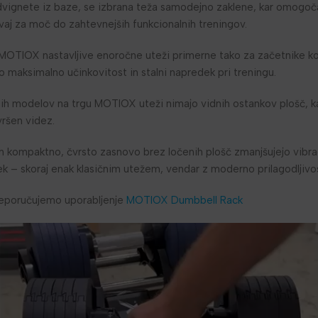
 dvignete iz baze, se izbrana teža samodejno zaklene, kar omogo
vaj za moč do zahtevnejših funkcionalnih treningov.
 MOTIOX nastavljive enoročne uteži primerne tako za začetnike ko
 maksimalno učinkovitost in stalni napredek pri treningu.
ih modelov na trgu MOTIOX uteži nimajo vidnih ostankov plošč, kar
ršen videz.
in kompaktno, čvrsto zasnovo brez ločenih plošč zmanjšujejo vibrac
tek – skoraj enak klasičnim utežem, vendar z moderno prilagodljivos
reporučujemo uporabljenje
MOTIOX Dumbbell Rack