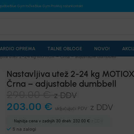
godbe
Blue Gym točke
Blue Gym Pro
Moj račun
Kontakt
ARDIO OPREMA
TALNE OBLOGE
NOVO!
AKCI
ljiva utež 2-24 kg MOTIOX – Črna – adjustable dumbbell
Nastavljiva utež 2-24 kg MOTIOX
Črna – adjustable dumbbell
290.00
€
z DDV
203.00
€
z DDV
z DDV
Najnižja cena v zadnjih 30 dneh:
232.00
€
5 na zalogi