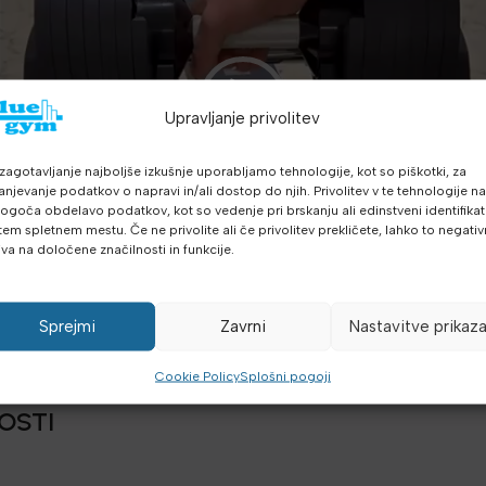
Upravljanje privolitev
zagotavljanje najboljše izkušnje uporabljamo tehnologije, kot so piškotki, za
anjevanje podatkov o napravi in/ali dostop do njih. Privolitev v te tehnologije n
goča obdelavo podatkov, kot so vedenje pri brskanju ali edinstveni identifikato
tem spletnem mestu. Če ne privolite ali če privolitev prekličete, lahko to negati
iva na določene značilnosti in funkcije.
Sprejmi
Zavrni
Nastavitve prikaz
e MOTIOX podesivih enoročna utež 2-24 k
Cookie Policy
Splošni pogoji
OSTI