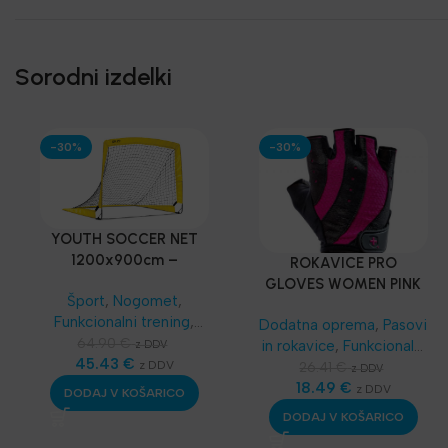
Sorodni izdelki
-30%
-30%
YOUTH SOCCER NET
1200x900cm –
ROKAVICE PRO
PRENOSLJIV MINI GOL
GLOVES WOMEN PINK
Šport
,
Nogomet
,
– Harbinger®
Funkcionalni trening
,
Dodatna oprema
,
Pasovi
SKLZ Funkcionalni
64.90
€
in rokavice
,
Funkcionalni
z DDV
trening
45.43
,
Najnovejša
€
z DDV
trening
,
SKLZ
26.41
€
z DDV
oprema
Funkcionalni trening
18.49
€
,
z DDV
DODAJ V KOŠARICO
Najnovejša oprema
DODAJ V KOŠARICO