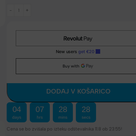
DODAJ V KOŠARICO
04
07
28
28
days
hrs
mins
secs
Cena se bo zvišala po izteku odštevalnika 11.8 ob 23:55!