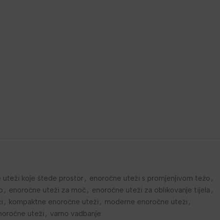
 uteži koje štede prostor
,
enoročne uteži s promjenjivom težo
,
o
,
enoročne uteži za moč
,
enoročne uteži za oblikovanje tijela
,
i
,
kompaktne enoročne uteži
,
moderne enoročne uteži
,
noročne uteži
,
varno vadbanje