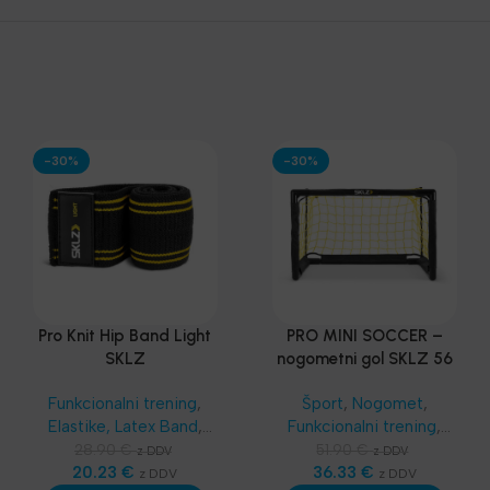
-30%
-30%
Pro Knit Hip Band Light
PRO MINI SOCCER –
SKLZ
nogometni gol SKLZ 56
x 39 cm
Funkcionalni trening
,
Šport
,
Nogomet
,
Elastike, Latex Band
,
Funkcionalni trening
,
SKLZ Funkcionalni
SKLZ Funkcionalni
28.90
€
51.90
€
z DDV
z DDV
trening
20.23
,
Aerobika in
€
trening
36.33
,
Najnovejša
€
z DDV
z DDV