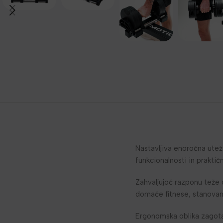
Nastavljiva enoročna ute
funkcionalnosti in praktič
Zahvaljujoč razponu teže o
domače fitnese, stanovanja
Ergonomska oblika zagota