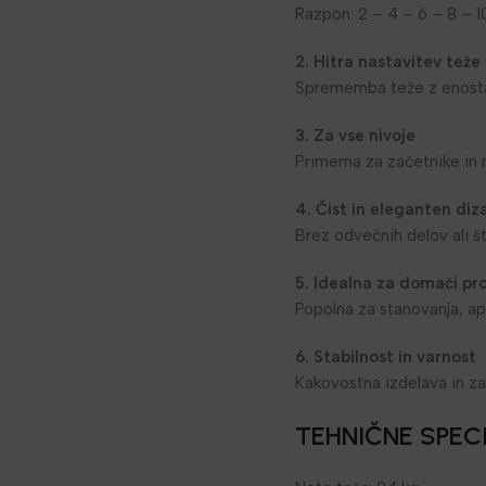
Razpon: 2 – 4 – 6 – 8 – 1
2. Hitra nastavitev teže
Sprememba teže z enosta
3. Za vse nivoje
Primerna za začetnike in 
4. Čist in eleganten diz
Brez odvečnih delov ali št
5. Idealna za domači pr
Popolna za stanovanja, ap
6. Stabilnost in varnost
Kakovostna izdelava in z
TEHNIČNE SPECI