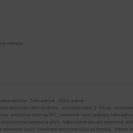
ena metanju.
vejša oprema
,
Telovadnice
,
Uteži, palice
ntne enoročne uteži za doma
,
enoročne uteži 2–24 kg
,
enoročne
ning
,
enoročne uteži za HIIT
,
enoročne uteži za kućnu telovadnic
ergonomične enoročne uteži
,
kakovostne lijevane enoročne utež
e enoročne uteži
,
svestrane enoročne uteži za trening
,
trdene e