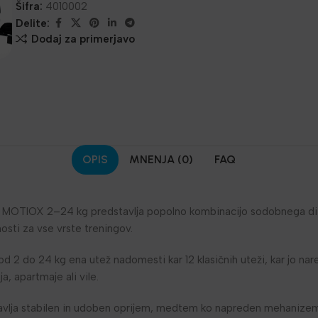
Šifra:
4010002
Delite:
Dodaj za primerjavo
OPIS
MNENJA (0)
FAQ
ž MOTIOX 2–24 kg predstavlja popolno kombinacijo sodobnega di
nosti za vse vrste treningov.
d 2 do 24 kg ena utež nadomesti kar 12 klasičnih uteži, kar jo nar
, apartmaje ali vile.
vlja stabilen in udoben oprijem, medtem ko napreden mehanizem