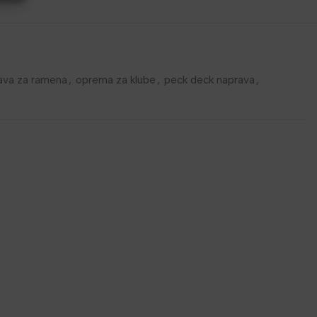
ava za ramena
,
oprema za klube
,
peck deck naprava
,