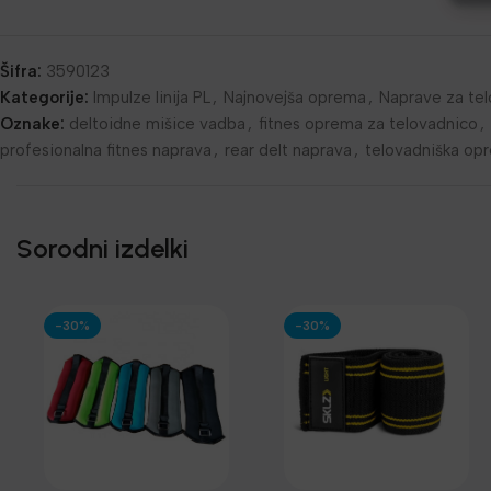
Šifra:
3590123
Kategorije:
Impulze linija PL
,
Najnovejša oprema
,
Naprave za te
Oznake:
deltoidne mišice vadba
,
fitnes oprema za telovadnico
,
profesionalna fitnes naprava
,
rear delt naprava
,
telovadniška opr
Sorodni izdelki
-30%
-30%