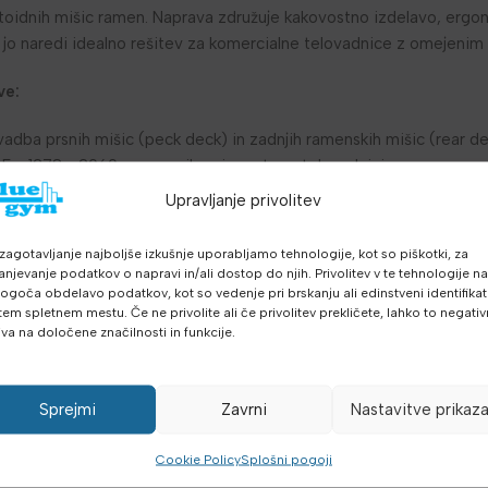
eltoidnih mišic ramen. Naprava združuje kakovostno izdelavo, ergon
 jo naredi idealno rešitev za komercialne telovadnice z omejenim
ve:
ba prsnih mišic (peck deck) in zadnjih ramenskih mišic (rear de
5 x 1278 x 2060 mm – prihrani prostor v telovadnici
in 113 kg za različne ravni intenzivnosti
Upravljanje privolitev
 iz linije Impulze PL za komercialno uporabo
itivna nastavitev za vse uporabnike
zagotavljanje najboljše izkušnje uporabljamo tehnologije, kot so piškotki, za
no in učinkovito vadbo
anjevanje podatkov o napravi in/ali dostop do njih. Privolitev v te tehnologije n
goča obdelavo podatkov, kot so vedenje pri brskanju ali edinstveni identifikato
dolgotrajno uporabo v klubskih telovadnicah
tem spletnem mestu. Če ne privolite ali če privolitev prekličete, lahko to negati
unkcionalnih naprav PL
iva na določene značilnosti in funkcije.
menzije (G x Š x V): 1365 x 1278 x 2060 mm, teža uteži 1: 77 kg, tež
iški priročnik PL9022 z navodili za pravilno uporabo in vzdrževanj
Sprejmi
Zavrni
Nastavitve prikaz
elovadnice po konkurenčni ceni. Vključena dostava po Sloveniji.
Cookie Policy
Splošni pogoji