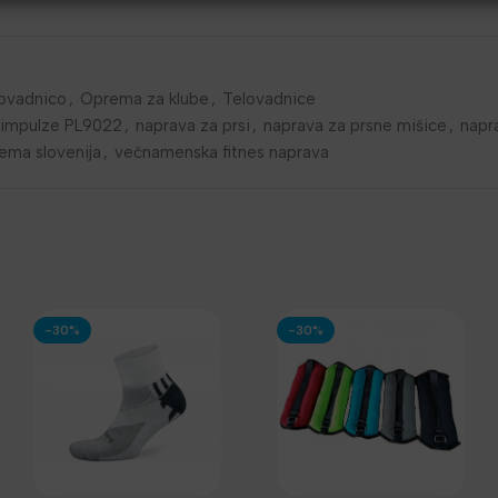
lovadnico
,
Oprema za klube
,
Telovadnice
impulze PL9022
,
naprava za prsi
,
naprava za prsne mišice
,
napr
ema slovenija
,
večnamenska fitnes naprava
-30%
-30%