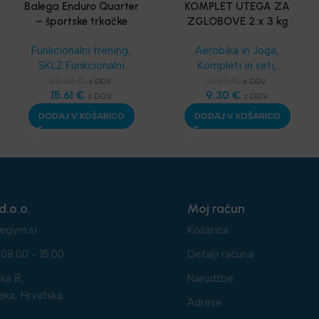
Balega Enduro Quarter
KOMPLET UTEGA ZA
– športske trkačke
ZGLOBOVE 2 x 3 kg
čarape
Funkcionalni trening
,
Aerobika in Joga
,
SKLZ Funkcionalni
Kompleti in seti
,
trening
,
Dodatna
Najnovejša oprema
22.30
€
13.29
€
z DDV
z DDV
oprema
15.61
,
€
Športske
9.30
€
z DDV
z DDV
bandaže - terapevtske
DODAJ V KOŠARICO
DODAJ V KOŠARICO
trakice
,
Najnovejša
oprema
,
Nega in zdravje
d.o.o.
Moj račun
egym.si
Košarica
08:00 - 15:00
Detalji računa
ka 8,
Narudžbe
eka, Hrvatska
Adrese