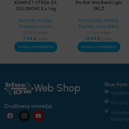
KOMPLET UTEGA ZA
Pro Knit Mini Band Light
ZGLOBOVE 2 x 1 kg
SKLZ
Aerobika in Joga
,
Funkcionalni trening
,
Kompleti in seti
,
Elastike, Latex Band
,
Najnovejša oprema
SKLZ Funkcionalni
10.48
€
19.90
€
z DDV
z DDV
7.34
€
trening
13.93
,
Aerobika in
€
z DDV
z DDV
Joga
,
Najnovejša
DODAJ V KOŠARICO
DODAJ V KOŠARICO
oprema
Blue Gym 
Web Shop
info@blu
Pon-pet: 
Družbena omrežja
Omladins
51000 Rij