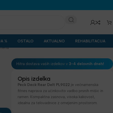
JA %
OSTALO
AKTUALNO
REHABILITACIJA
amena
Hitra dostava vaših izdelkov v
3-4 delovnih dneh!
Opis izdelka
Peck Deck Rear Delt PL9022
je večnamenska
fitnes naprava za učinkovito vadbo prsnih mišic in
ramen. Kompaktna zasnova, visoka kakovost,
idealna za telovadnice z omejenim prostorom.