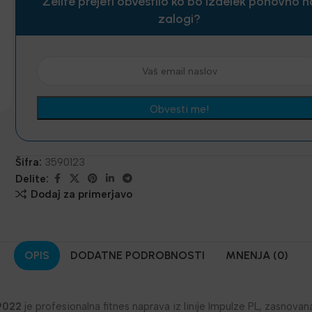
Želite prejeti obvestilo ko bo izdelek ponovno n
zalogi?
Šifra:
3590123
Delite:
Dodaj za primerjavo
OPIS
DODATNE PODROBNOSTI
MNENJA (0)
9022
je profesionalna fitnes naprava iz linije Impulze PL, zasnova