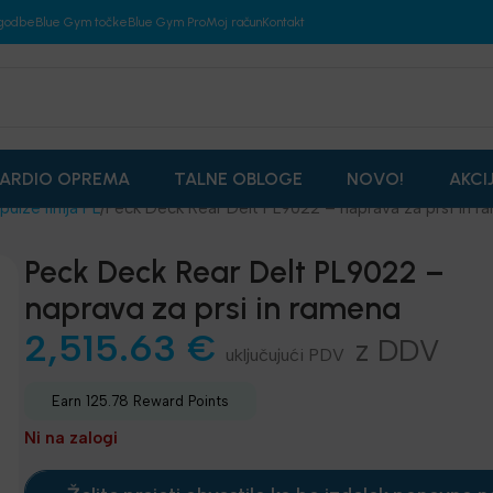
godbe
Blue Gym točke
Blue Gym Pro
Moj račun
Kontakt
ARDIO OPREMA
TALNE OBLOGE
NOVO!
AKCI
pulze linija PL
Peck Deck Rear Delt PL9022 – naprava za prsi in r
Peck Deck Rear Delt PL9022 –
naprava za prsi in ramena
2,515.63
€
z DDV
Earn 125.78 Reward Points
Ni na zalogi