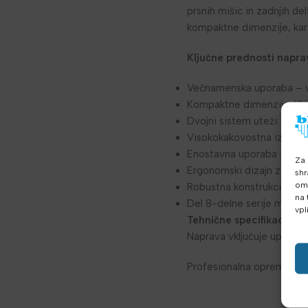
prsnih mišic in zadnjih d
kompaktne dimenzije, kar
Ključne prednosti napra
Večnamenska uporaba – vad
Kompaktne dimenzije: 136
Dvojni sistem uteži: 77 kg 
Visokokakovostna izdelava
Enostavna uporaba in intu
Za 
Ergonomski dizajn za var
shr
omo
Robustna konstrukcija za 
na 
Del 8-delne serije multif
vpl
Tehnične specifikacije:
Di
Naprava vključuje uporabn
Profesionalna oprema za t