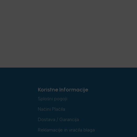
Koristne Informacije
Splošni pogoji
Načini Plačila
Dostava / Garancija
Reklamacije in vračila blaga