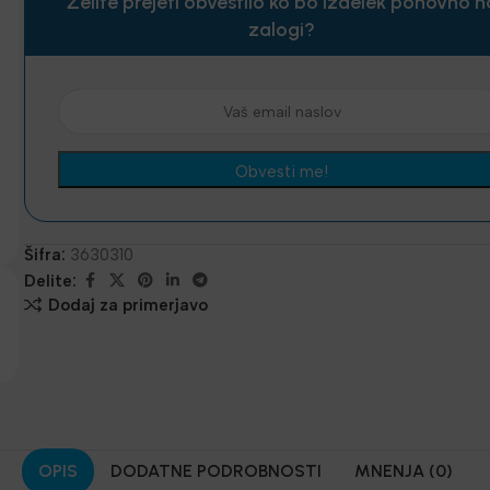
Želite prejeti obvestilo ko bo izdelek ponovno n
zalogi?
Šifra:
3630310
Delite:
Dodaj za primerjavo
OPIS
DODATNE PODROBNOSTI
MNENJA (0)