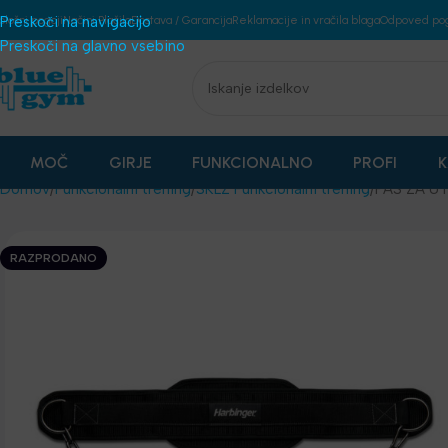
plošni pogoji
Preskoči na navigacijo
Načini Plačila
Dostava / Garancija
Reklamacije in vračila blaga
Odpoved po
Preskoči na glavno vsebino
MOČ
GIRJE
FUNKCIONALNO
PROFI
K
Domov
Funkcionalni trening
SKLZ Funkcionalni trening
PAS ZA U
RAZPRODANO