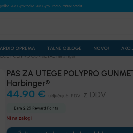
godbe
Blue Gym točke
Blue Gym Pro
Moj račun
Kontakt
ARDIO OPREMA
TALNE OBLOGE
NOVO!
AKCI
TEGE POLYPRO GUNMETAL Harbinger®
PAS ZA UTEGE POLYPRO GUNME
Harbinger®
44.90
€
z DDV
Earn 2.25 Reward Points
Ni na zalogi