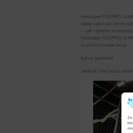
Harbinger POLYPRO GUNMET
razne vaje s još većim opt
– čak i tijekom intenzivn
Harbinger POLYPRO GUNMET
za pričvršćivanje lanca.
Barva: gunmetal
Velikost: UNI (jedna velik
Za 
shr
omo