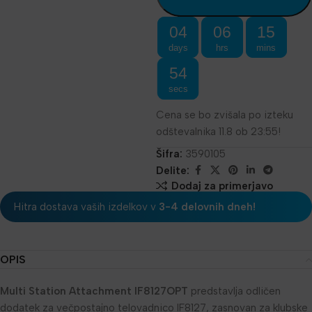
04
06
15
days
hrs
mins
54
secs
Cena se bo zvišala po izteku
odštevalnika 11.8 ob 23:55!
Šifra:
3590105
Delite:
Dodaj za primerjavo
Hitra dostava vaših izdelkov v
3-4 delovnih dneh!
OPIS
Multi Station Attachment IF8127OPT
predstavlja odličen
dodatek za večpostajno telovadnico IF8127, zasnovan za klubske