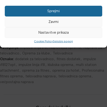
možnosti vaše telovadnice s kakovostno klubsko opremo!
Sprejmi
Dodatne podrobnosti
Zavrni
Mnenja (0)
Nastavitve prikaza
Cookie Policy
Splošni pogoji
Šifra:
3590105
Kategorije:
Impulze linija IF8
,
Najnovejša oprema
,
Naprave za
telovadnico
,
Oprema za klube
,
Telovadnice
Oznake:
dodatek za telovadnico
,
fitnes dodatek
,
impulze
if8127opt
,
impulze linija if8
,
klubska oprema
,
multi station
attachment
,
oprema za fitnes
,
oprema za hotel
,
Profesionalna
fitnes oprema
,
telovadna naprava
,
telovadnica oprema
,
večpostajna naprava