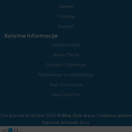
Adrese
Primerjaj
Kontakt
Koristne Informacije
Splošni pogoji
Načini Plačila
Dostava / Garancija
Reklamacije in vračila blaga
Blue Gym točke
Blue Gym Pro
Vse pravice pridržane 2026 ©
Blue Gym d.o.o.
|
Izdelava spletne
trgovine
:
Intraweb d.o.o.
0