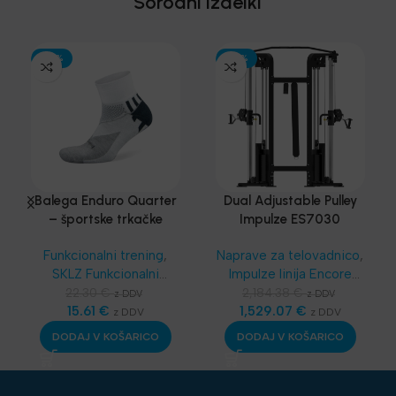
Sorodni izdelki
-30%
-30%
Balega Enduro Quarter
Dual Adjustable Pulley
– športske trkačke
Impulze ES7030
čarape
Funkcionalni trening
,
Naprave za telovadnico
,
SKLZ Funkcionalni
Impulze linija Encore
trening
,
Dodatna
(EC i ES)
,
Telovadnice
,
22.30
€
2,184.38
€
z DDV
z DDV
oprema
15.61
,
€
Športske
Multigym sistemi
1,529.07
€
,
z DDV
z DDV
bandaže - terapevtske
Oprema za klube
,
DODAJ V KOŠARICO
DODAJ V KOŠARICO
trakice
,
Najnovejša
Najnovejša oprema
oprema
,
Nega in zdravje