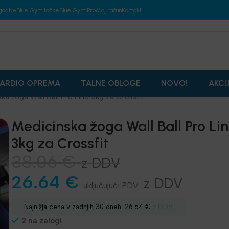
godbe
Blue Gym točke
Blue Gym Pro
Moj račun
Kontakt
ARDIO OPREMA
TALNE OBLOGE
NOVO!
AKCI
ka žoga Wall Ball Pro Line 3kg za Crossfit
Medicinska žoga Wall Ball Pro Li
3kg za Crossfit
38.06
€
z DDV
26.64
€
z DDV
z DDV
Najnižja cena v zadnjih 30 dneh:
26.64
€
2 na zalogi