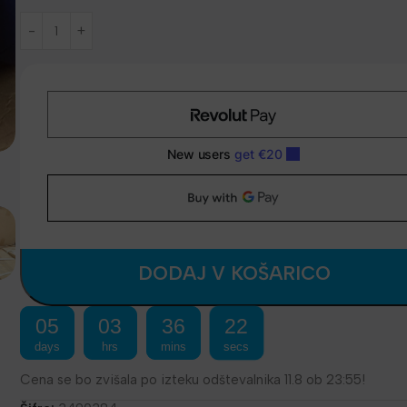
DODAJ V KOŠARICO
05
03
36
22
days
hrs
mins
secs
Cena se bo zvišala po izteku odštevalnika 11.8 ob 23:55!