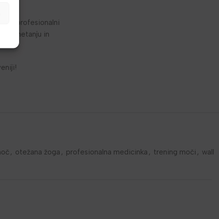
a
jena profesionalni
t pri metanju in
eniji!
moč
,
otežana žoga
,
profesionalna medicinka
,
trening moči
,
wall