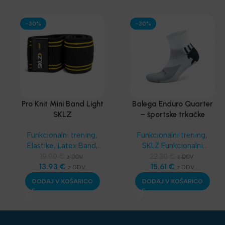
-30%
-30%
Pro Knit Mini Band Light
Balega Enduro Quarter
SKLZ
– športske trkačke
čarape
Funkcionalni trening
,
Funkcionalni trening
,
Elastike, Latex Band
,
SKLZ Funkcionalni
SKLZ Funkcionalni
trening
,
Dodatna
19.90
€
22.30
€
z DDV
z DDV
trening
13.93
,
Aerobika in
€
oprema
15.61
,
€
Športske
z DDV
z DDV
Joga
,
Najnovejša
bandaže - terapevtske
DODAJ V KOŠARICO
DODAJ V KOŠARICO
oprema
trakice
,
Najnovejša
oprema
,
Nega in zdravje