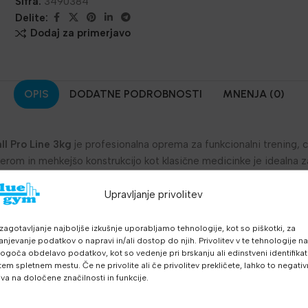
Šifra:
3490384
Delite:
Dodaj za primerjavo
OPIS
DODATNE PODROBNOSTI
MNENJA (0)
ll Pro Line 3kg
je profesionalna oprema za funkcionalni trening, cr
erom in mehkejšo konstrukcijo kot klasične medicinke je idealna 
Upravljanje privolitev
začetnike in napredne treninge
 za boljši oprijem
zagotavljanje najboljše izkušnje uporabljamo tehnologije, kot so piškotki, za
vaje metanja ob steno
anjevanje podatkov o napravi in/ali dostop do njih. Privolitev v te tehnologije n
goča obdelavo podatkov, kot so vedenje pri brskanju ali edinstveni identifikato
ro Line za intenzivno uporabo
tem spletnem mestu. Če ne privolite ali če privolitev prekličete, lahko to negati
, funkcionalne treninge in kondicijsko pripravo
iva na določene značilnosti in funkcije.
oordinacijo in vzdržljivost
in skupinske treninge