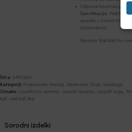
Odporna konstrukcija za 
Specifikacije:
Wall Ball P
uporabi v crossfit boxih, 
dolgotrajnost.
Naročite Wall Ball Pro Lin
Šifra:
3490384
Kategoriji:
Funkcionalni trening
,
Medicinke, Žoge, Sandbags
Oznake:
crossfit box oprema
,
crossfit oprema
,
crossfit žoga
,
fi
ball
,
wall ball 3kg
Sorodni izdelki