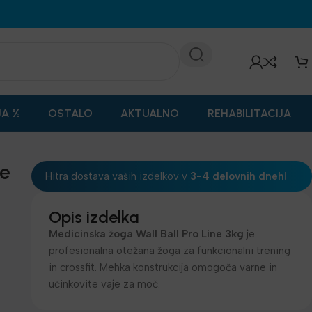
JA %
OSTALO
AKTUALNO
REHABILITACIJA
ne
Hitra dostava vaših izdelkov v
3-4 delovnih dneh!
Opis izdelka
Medicinska žoga Wall Ball Pro Line 3kg
je
profesionalna otežana žoga za funkcionalni trening
in crossfit. Mehka konstrukcija omogoča varne in
učinkovite vaje za moč.