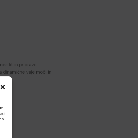
ossfit in pripravo
za dinamične vaje moči in
am
rji
vno