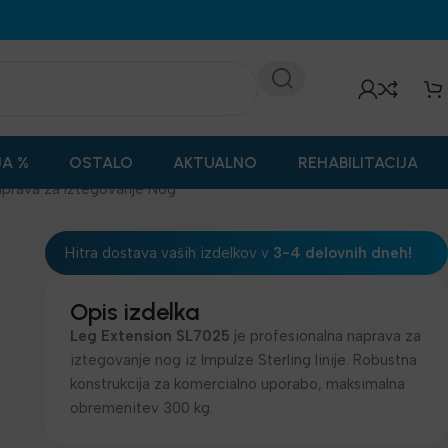
JA %
OSTALO
AKTUALNO
REHABILITACIJA
aprava za Iztegovanje Nog
Hitra dostava vaših izdelkov v
3-4 delovnih dneh!
Opis izdelka
Leg Extension SL7025
je profesionalna naprava za
iztegovanje nog iz Impulze Sterling linije. Robustna
konstrukcija za komercialno uporabo, maksimalna
obremenitev 300 kg.