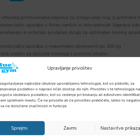
 vrhunska profesionalna naprava za iztegovanje nog iz prestižne Im
omercialno uporabo v fitnes centrih in telovadnicah. Naprava zdr
omehaniko in estetsko privlačen dizajn za optimalen trening spre
 komercialno uporabo z maksimalno obremenitvijo 300 kg
disk utežmi za občutek treninga s prostimi utežmi
nova, ki sledi fiziološkim gibom telesa
Upravljanje privolitev
azinjeni deli za udobje in varnost
a uporabnike različnih višin in telesnih gradenj
orni na intenzivno uporabo
zagotavljanje najboljše izkušnje uporabljamo tehnologije, kot so piškotki, za
anjevanje podatkov o napravi in/ali dostop do njih. Privolitev v te tehnologije n
dolga življenjska doba
goča obdelavo podatkov, kot so vedenje pri brskanju ali edinstveni identifikato
terling linije
tem spletnem mestu. Če ne privolite ali če privolitev prekličete, lahko to negati
aprave: 1270 x 1690 x 1005 mm (globina x širina x višina), Maksim
iva na določene značilnosti in funkcije.
ling, Namen: Profesionalna/komercialna uporaba, Fokus: Sprednja s
itve: Disk uteži/plošče. Naprava vključuje uporabniški priročnik S
Sprejmi
Zavrni
Nastavitve prikaz
 fitnes opremo za vašo telovadnico. Kontaktirajte nas za več infor