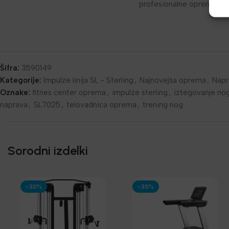
profesionalne opreme Imp
Šifra:
3590149
Kategorije:
Impulze linija SL - Sterling
,
Najnovejša oprema
,
Napr
Oznake:
fitnes center oprema
,
impulze sterling
,
iztegovanje no
naprava
,
SL7025
,
telovadnica oprema
,
trening nog
Sorodni izdelki
-30%
-30%