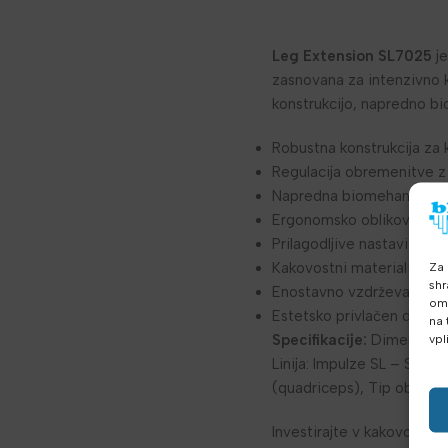
Leg Extension SL7025
je
zasnovana za intenzivno k
konstrukcijo, napredno bi
Robustna konstrukcija za
Regulacija obremenitve z 
Napredna biomehanska zas
Ergonomsko oblikovani obl
Prilagodljive nastavitve z
Kakovostni materiali, odp
Za 
shr
Enostavno vzdrževanje in 
omo
Estetsko privlačen dizajn S
na 
Specifikacije:
Dimenzije n
vpl
Linija: Impulze SL – Ster
(quadriceps), Tip obremen
Investirajte v kakovostno