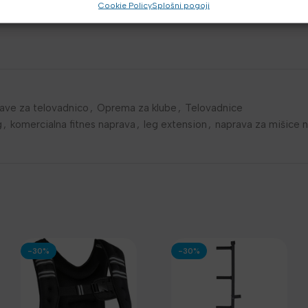
ulze Sterling.
Cookie Policy
Splošni pogoji
ave za telovadnico
,
Oprema za klube
,
Telovadnice
g
,
komercialna fitnes naprava
,
leg extension
,
naprava za mišice 
-30%
-30%