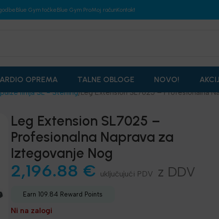
godbe
Blue Gym točke
Blue Gym Pro
Moj račun
Kontakt
ARDIO OPREMA
TALNE OBLOGE
NOVO!
AKCI
pulze linija SL - Sterling
Leg Extension SL7025 – Profesionalna N
Leg Extension SL7025 –
Profesionalna Naprava za
Iztegovanje Nog
2,196.88
€
z DDV
Earn 109.84 Reward Points
Ni na zalogi