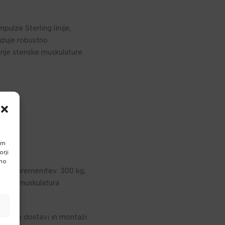
pulze Sterling linije,
užuje robustno
dnje stenske muskulature.
am
rji
vno
alna obremenitev: 300 kg,
tenska muskulatura
L7025.
a
macij o dostavi in montaži