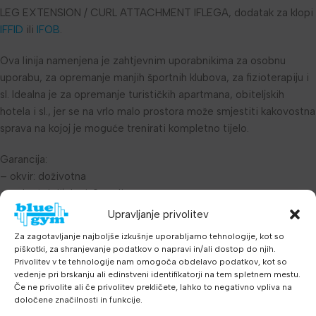
LEG EXTENSION / CURL ATTACHMENT IFLEGA, dodatak za klopi
IFFID
ili
IFOB
.
Ova linija namenjena je zahtjevnim uporabnikima za osobnu
uporabu, za opremanje manjih športnih klubova, za fizioterapiju i
sl. Idealna je za opremanje turističkih apartmana, obiteljskih
hotela i sl., jer se na vrlo malo prostora može smjestiti kakovostna
sprava na kojoj je moguće trenirati kompletno tijelo.
Garancija:
– okvir: doživotna
– pokretni dijelovi: 2 godine
– kabli, linearni ležajevi, vzmeti: 1 godina
Upravljanje privolitev
– ručke, tapecirane površine i sl.: 6 mjeseci
Za zagotavljanje najboljše izkušnje uporabljamo tehnologije, kot so
piškotki, za shranjevanje podatkov o napravi in/ali dostop do njih.
Dimenzije (D x Š x V): 485 x 426 x 470 mm
Privolitev v te tehnologije nam omogoča obdelavo podatkov, kot so
vedenje pri brskanju ali edinstveni identifikatorji na tem spletnem mestu.
Če ne privolite ali če privolitev prekličete, lahko to negativno vpliva na
Teža: 7 kg
določene značilnosti in funkcije.