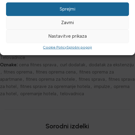
Dodatne podrobnosti
Sprejmi
Mnenja (0)
Zavrni
Šifra:
3590370
Nastavitve prikaza
Kategorije:
Impulze linija IF
,
Najnovejša oprema
,
Naprave za
Cookie Policy
Splošni pogoji
telovadnico
,
Oprema za klube
,
Smitt, Kletke, Nosileci
,
Telovadnice
Oznake:
cena fitnes sprava
,
curl dodatak
,
dodatak za ekstenziju
,
fitnes oprema
,
fitnes oprema cena
,
fitnes oprema za
apartmane
,
fitnes oprema za hotele
,
fitnes sprava
,
fitnes sprava
za hotel
,
fitnes sprave za opremanje hotela
,
impulze
,
oprema
za hotel
,
opremanje hotela
,
telovadnica
Sorodni izdelki