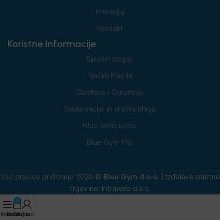
Primerjaj
Kontakt
Koristne Informacije
Splošni pogoji
Načini Plačila
Dostava / Garancija
Reklamacije in vračila blaga
Blue Gym točke
Blue Gym Pro
Vse pravice pridržane 2026 ©
Blue Gym d.o.o.
|
Izdelava spletne
trgovine
:
Intraweb d.o.o.
0
Meni
Košarica
Moj račun