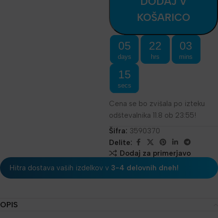
DODAJ V
KOŠARICO
05
22
03
days
hrs
mins
15
secs
Cena se bo zvišala po izteku
odštevalnika 11.8 ob 23:55!
Šifra:
3590370
Delite:
Dodaj za primerjavo
Hitra dostava vaših izdelkov v
3-4 delovnih dneh!
OPIS