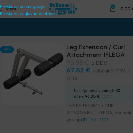
Preskoči na navigacijo
0
Meni
0.00
Preskoči na glavno vsebino
adnice
Oprema za klube
Naprave za telovadnico
Impulze linija IF
Leg Extension / Curl
-30%
Attachment IFLEGA
96.88
€
z DDV
67.82
€
z
DDV
Najnižja cena v zadnjih 30
dneh:
96.88
€
z DDV
LEG EXTENSION / CURL
ATTACHMENT IFLEGA, dodatak
za klopi
IFFID
ili
IFOB
.