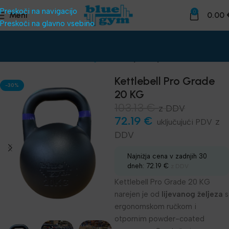
Preskoči na navigacijo
0
Meni
0.00
Preskoči na glavno vsebino
Domov
Funkcionalni trening
Kettlebelji - Girje
Kettlebell Pro Grade
-30%
20 KG
103.13
€
z DDV
72.19
€
z
DDV
Najnižja cena v zadnjih 30
dneh:
72.19
€
z DDV
Kettlebell Pro Grade 20 KG
narejen je od
lijevanog željeza
s
ergonomskom ručkom i
otpornim powder-coated