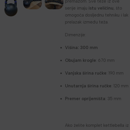
premazom. Sve teže iz ove
serije imaju
istu veličinu
, što
omogoča dosljednu tehniku i lak
prelazak između teža.
Dimenzije:
Višina: 300 mm
Obujam krogle
: 670 mm
Vanjska širina ručke
: 190 mm
Unutarnja širina ručke
: 120 mm
Premer oprijemišta
: 35 mm
Ako želite komplet kettlebella iz