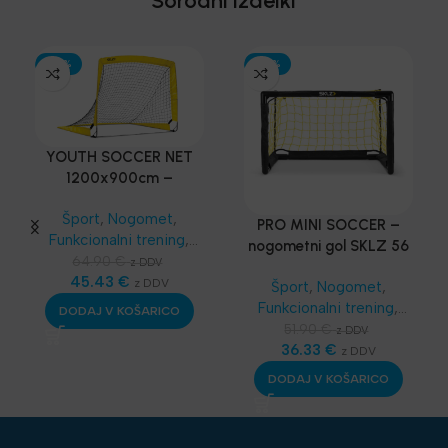
Sorodni izdelki
-30%
-30%
YOUTH SOCCER NET
1200x900cm –
PRENOSLJIV MINI GOL
Šport
,
Nogomet
,
PRO MINI SOCCER –
Funkcionalni trening
,
nogometni gol SKLZ 56
SKLZ Funkcionalni
64.90
€
z DDV
x 39 cm
trening
45.43
,
Najnovejša
€
z DDV
Šport
,
Nogomet
,
oprema
Funkcionalni trening
,
DODAJ V KOŠARICO
SKLZ Funkcionalni
51.90
€
z DDV
trening
36.33
,
Najnovejša
€
z DDV
oprema
DODAJ V KOŠARICO