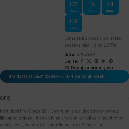
02
15
14
days
hrs
mins
04
secs
Cena se bo zvišala po izteku
odštevalnika 11.8 ob 23:55!
Šifra:
3490939
Delite:
Dodaj za primerjavo
Hitra dostava vaših izdelkov v
3-4 delovnih dneh!
OPIS
Kettlebell Pro Grade 20 KG narejen je od visokokakovostnog
lijevanog željeza i idealan je za uporabnike koji žele razviti moč,
vzdržljivost, ravnotežu i kontrolu pokreta. Zahvaljujoč