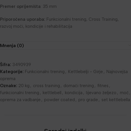
Premer oprijemišta
: 35 mm
Priporočena uporaba:
Funkcionalni trening, Cross Training,
razvoj moči, kondicije i rehabilitacija
Mnenja (0)
Šifra:
3490939
Kategorije:
Funkcionalni trening
,
Kettlebelji - Girje
,
Najnovejša
oprema
Oznake:
20 kg
,
cross training
,
domači trening
,
fitnes
,
funkcionalni trening
,
kettlebell
,
kondicija
,
lijevano željezo
,
moč
,
oprema za vadbanje
,
powder coated
,
pro grade
,
set kettlebella