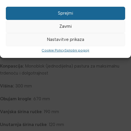
Finitura:
Črni powder-coated premaz, gladak i odporen na
Sprejmi
habanje
Zavrni
Dizajn ručke:
Ergonomska, s glatkom površinom za varen i
udoben oprijem
Nastavitve prikaza
Označavanje teže:
Obojeni obroč za brzo prepoznavanje teže
Cookie Policy
Splošni pogoji
(npr.
oranžena barva
za 20 kg)
Konpascija:
Monoblok (jednodijelna) pastura za maksimalnu
trdenoću i dolgotrajnost
Višina:
300 mm
Obujam krogle
: 670 mm
Vanjska širina ručke
: 190 mm
Unutarnja širina ručke
: 120 mm