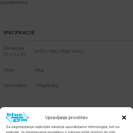
uporabnikima.
SPECIFIKACIJE
Dimenzije
1443 x 1146 x 1506 (mm)
(D x Š x V)
Uteži
91kg
Opcionalno:
72kg/134kg
Upravljanje privolitev
U sukladnosti sa EN957.
Za zagotavljanje najboljše izkušnje uporabljamo tehnologije, kot so
piškotki, za shranjevanje podatkov o napravi in/ali dostop do njih.