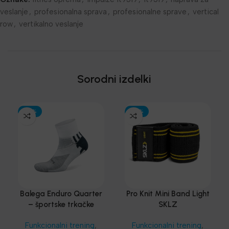
veslanje
,
profesionalna sprava
,
profesionalne sprave
,
vertical
row
,
vertikalno veslanje
Sorodni izdelki
-30%
-30%
Balega Enduro Quarter
Pro Knit Mini Band Light
– športske trkačke
SKLZ
čarape
Funkcionalni trening
,
Funkcionalni trening
,