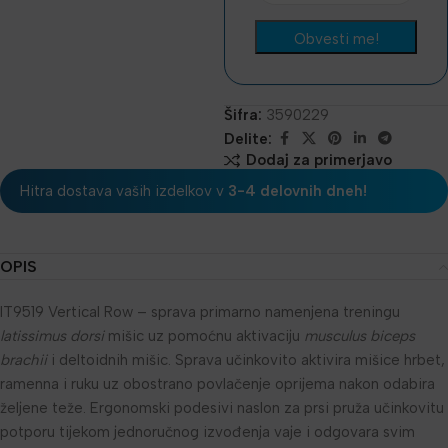
Šifra:
3590229
Delite:
Dodaj za primerjavo
Hitra dostava vaših izdelkov v
3-4 delovnih dneh!
OPIS
IT9519 Vertical Row – sprava primarno namenjena treningu
latissimus dorsi
mišic uz pomoćnu aktivaciju
musculus biceps
brachii
i deltoidnih mišic. Sprava učinkovito aktivira mišice hrbet,
ramenna i ruku uz obostrano povlačenje oprijema nakon odabira
željene teže. Ergonomski podesivi naslon za prsi pruža učinkovitu
potporu tijekom jednoručnog izvođenja vaje i odgovara svim