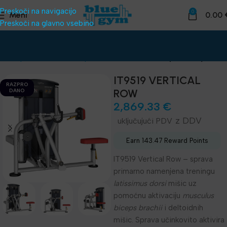
Preskoči na navigacijo
0
Meni
0.00
Preskoči na glavno vsebino
nice
Oprema za klube
Naprave za telovadnico
Impulze linija IT95
IT9519 VERTICAL
RAZPRO
ROW
DANO
2,869.33
€
z DDV
Earn 143.47 Reward Points
IT9519 Vertical Row – sprava
primarno namenjena treningu
latissimus dorsi
mišic uz
pomoćnu aktivaciju
musculus
biceps brachii
i deltoidnih
mišic. Sprava učinkovito aktivira