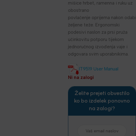
mišice hrbet, ramenna i ruku uz
obostrano
povlačenje oprijema nakon odabi
željene teže. Ergonomski
podesivi naslon za prsi pruža
učinkovitu potporu tijekom
jednoručnog izvođenja vaje i
odgovara svim uporabnikima.
IT9519 User Manual
Ni na zalogi
Želite prejeti obvestilo
ko bo izdelek ponovno
na zalogi?