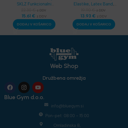
SKLZ Funkcionalni
Elastike, Latex Band
,
trening
,
Dodatna
SKLZ Funkcionalni
22.30
€
19.90
€
z DDV
z DDV
oprema
15.61
,
€
Športske
trening
13.93
,
Aerobika in
€
z DDV
z DDV
bandaže - terapevtske
Joga
,
Najnovejša
DODAJ V KOŠARICO
DODAJ V KOŠARICO
trakice
,
Najnovejša
oprema
oprema
,
Nega in zdravje
Web Shop
Družbena omrežja
Blue Gym d.o.o.
info@bluegym.si
Pon-pet: 08:00 - 15:00
Omladinska 8,