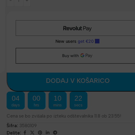
DODAJ V KOŠARICO
04
00
10
22
days
hrs
mins
secs
Cena se bo zvišala po izteku odštevalnika 11.8 ob 23:55!
Šifra:
3580109
Delite: