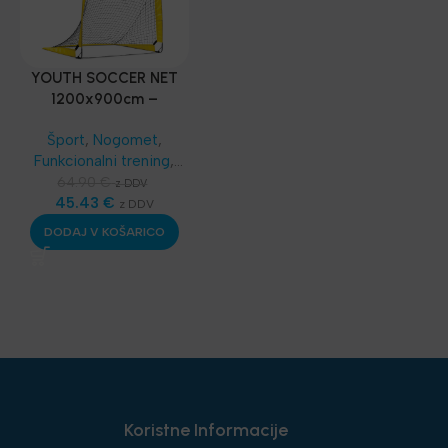
YOUTH SOCCER NET
1200x900cm –
PRENOSLJIV MINI GOL
Šport
,
Nogomet
,
Funkcionalni trening
,
SKLZ Funkcionalni
64.90
€
z DDV
trening
45.43
,
Najnovejša
€
z DDV
oprema
DODAJ V KOŠARICO
Koristne Informacije