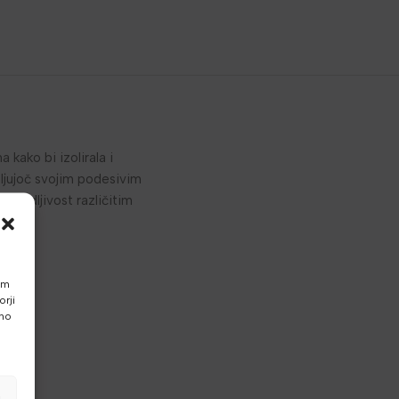
kako bi izolirala i
ljujoč svojim podesivim
agodljivost različitim
am
rji
vno
a