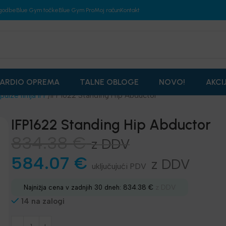
godbe
Blue Gym točke
Blue Gym Pro
Moj račun
Kontakt
ARDIO OPREMA
TALNE OBLOGE
NOVO!
AKCI
pulze linija IFP
IFP1622 Standing Hip Abductor
IFP1622 Standing Hip Abductor
834.38
€
z DDV
584.07
€
z DDV
z DDV
Najnižja cena v zadnjih 30 dneh:
834.38
€
14 na zalogi