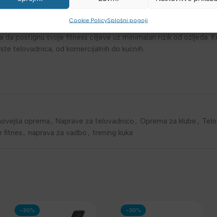
nje mišic gluteusa, pružajući preciznu stimulaciju mišicane skupine z
Cookie Policy
Splošni pogoji
širini uporabnikovog zgloba kuka. Trdena veza između dijelova opt
da postignu svoje fitness ciljeve uz minimalan rizik od ozljeda. K
ste telovadnica, od komercijalnih do kućnih.
novejša oprema
,
Naprave za telovadnico
,
Oprema za klube
,
Telo
 fitnes
,
naprava za vadbo
,
trening kuka
-30%
-30%