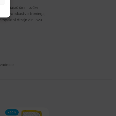
ahvaljujoč širini točke
imizira iskustvo treninga,
ompaktni dizajn čini ovu
vadnice
-30%