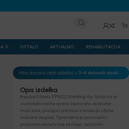
JA %
OSTALO
AKTUALNO
REHABILITACIJA
Hitra dostava vaših izdelkov v
3-4 delovnih dneh!
Opis izdelka
Impulze Fitness IFP1622 Standing Hip Abductor je
visokokakovostna sprava zasnovana za jačanje
mišic kuka, pružajući preciznu stimulaciju ciljane
mišicane skupine. Opremljena je povećanim i
proširenim jastučićima za noge, zaščitnim