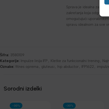
Sprava je idealna za cilja
zakretanja koja odgovara 
omogućujući uporabnikima 
spravu idealnom za sve vr
Šifra:
3580109
Kategorije:
Impulze linija IFP
,
Kletke za funkcionalni trening
,
Naj
Oznake:
fitnes oprema
,
gluteusi
,
hip abductor
,
IFP1622
,
impulze
Sorodni izdelki
-30%
-30%