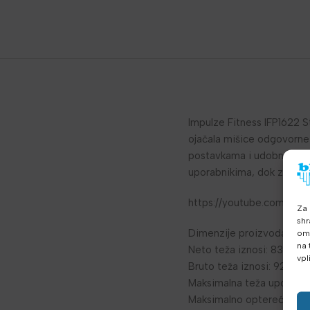
Impulze Fitness IFP1622 St
ojačala mišice odgovorne 
postavkama i udobnom stoj
uporabnikima, dok zaščitn
https://youtube.com/s
Za 
shr
Dimenzije proizvoda su (š
omo
na 
Neto teža iznosi: 83.9 kg.
vpl
Bruto teža iznosi: 92.1 kg.
Maksimalna teža uporabnik
Maksimalno opterećenje je