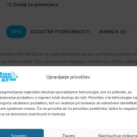
Dodaj za primerjavo
OPIS
DODATNE PODROBNOSTI
MNENJA (0)
anding Hip Abductor je specijalizirana sprava za trening zasnovana 
za otmicu kuka. Ova sprava nudi sigurnu i učinkovitu vježbu zahva
ećem položaju. Veliki jastučići za noge omogućuju udobnost i pril
i pokrov i varnostni mehanizam osiguravaju varen trening.
Upravljanje privolitev
horts/fb0W6xDxPPA?si=nq546piVOfqyO5G0
zagotavljanje najboljše izkušnje uporabljamo tehnologije, kot so piškotki, za
anjevanje podatkov o napravi in/ali dostop do njih. Privolitev v te tehnologije n
irina x duljina x višina): 595mm x 1720mm x 1280mm.
goča obdelavo podatkov, kot so vedenje pri brskanju ali edinstveni identifikato
tem spletnem mestu. Če ne privolite ali če privolitev prekličete, lahko to negati
iva na določene značilnosti in funkcije.
a je: 150 kg.
: 150 kg.
Sprejmi
Zavrni
Nastavitve prikaz