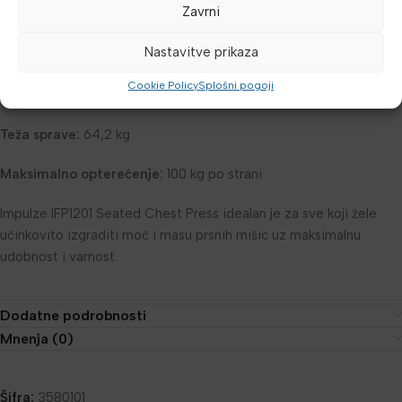
Zavrni
Dolžina:
127,6 cm
Nastavitve prikaza
Širina:
98,4 cm
Cookie Policy
Splošni pogoji
Višina:
124,8 cm
Teža sprave:
64,2 kg
Maksimalno opterećenje:
100 kg po strani
Impulze IFP1201 Seated Chest Press idealan je za sve koji žele
učinkovito izgraditi moč i masu prsnih mišic uz maksimalnu
udobnost i varnost.
Dodatne podrobnosti
Mnenja (0)
Šifra:
3580101