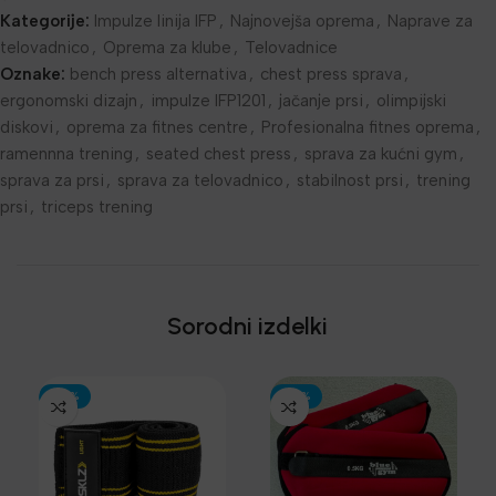
Kategorije:
Impulze linija IFP
,
Najnovejša oprema
,
Naprave za
telovadnico
,
Oprema za klube
,
Telovadnice
Oznake:
bench press alternativa
,
chest press sprava
,
ergonomski dizajn
,
impulze IFP1201
,
jačanje prsi
,
olimpijski
diskovi
,
oprema za fitnes centre
,
Profesionalna fitnes oprema
,
ramennna trening
,
seated chest press
,
sprava za kućni gym
,
sprava za prsi
,
sprava za telovadnico
,
stabilnost prsi
,
trening
prsi
,
triceps trening
Sorodni izdelki
-30%
-30%