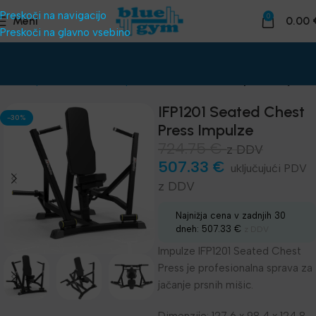
Preskoči na navigacijo
0
Meni
0.00
Preskoči na glavno vsebino
dnice
Oprema za klube
Naprave za telovadnico
Impulze linija IFP
IFP1201 Seated Chest
-30%
Press Impulze
724.75
€
z DDV
507.33
€
z DDV
Najnižja cena v zadnjih 30
dneh:
507.33
€
z DDV
Impulze IFP1201 Seated Chest
Press je profesionalna sprava za
jačanje prsnih mišic.