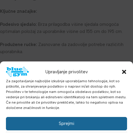
Ključne značajke:
Podesivo sjedalo:
Brza prilagodba višine sjedala omogoča
optimalan položaj za uporabnike višine od 155 cm do 195 cm.
Produžene ručke:
Zasnovane da zadovolje potrebe različitih
uporabnika.
Zaščitni pokrov:
Cijevi za utege narejene su od
Upravljanje privolitev
visokokakovostne inženjerske plastike radi dodatne varnosti.
Za zagotavljanje najboljše izkušnje uporabljamo tehnologije, kot so
Priključak za elastične trake:
Omogoča progresivni otpor
piškotki, za shranjevanje podatkov o napravi in/ali dostop do njih.
tijekom treninga.
Privolitev v te tehnologije nam omogoča obdelavo podatkov, kot so
vedenje pri brskanju ali edinstveni identifikatorji na tem spletnem mestu.
Če ne privolite ali če privolitev prekličete, lahko to negativno vpliva na
Varnostni mehanizam:
Ugrađeni limitirajući mehanizam
določene značilnosti in funkcije.
osigurava varnost uporabnika tijekom vadbanja.
Sprejmi
Dimenzije proizvoda: