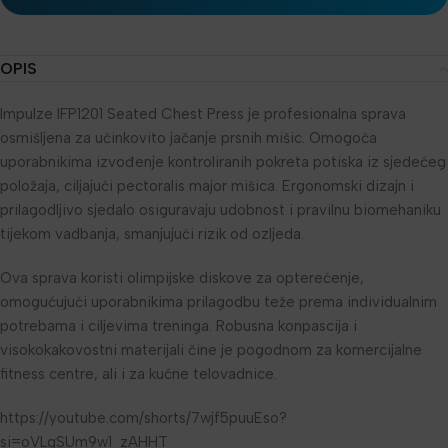
OPIS
Impulze IFP1201 Seated Chest Press je profesionalna sprava
osmišljena za učinkovito jačanje prsnih mišic. Omogoča
uporabnikima izvođenje kontroliranih pokreta potiska iz sjedećeg
položaja, ciljajući pectoralis major mišica. Ergonomski dizajn i
prilagodljivo sjedalo osiguravaju udobnost i pravilnu biomehaniku
tijekom vadbanja, smanjujući rizik od ozljeda.
Ova sprava koristi olimpijske diskove za opterećenje,
omogućujući uporabnikima prilagodbu teže prema individualnim
potrebama i ciljevima treninga. Robusna konpascija i
visokokakovostni materijali čine je pogodnom za komercijalne
fitness centre, ali i za kućne telovadnice.
https://youtube.com/shorts/7wjf5puuEso?
si=oVLgSUm9w1_zAHHT