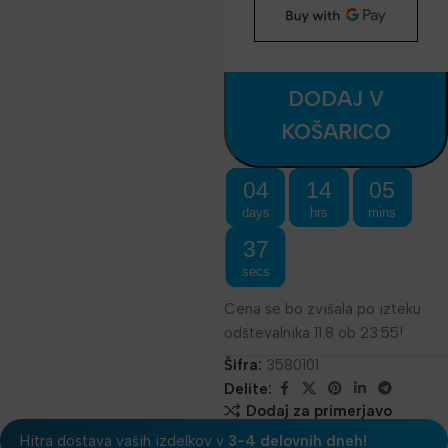
DODAJ V
KOŠARICO
04
14
05
days
hrs
mins
37
secs
Cena se bo zvišala po izteku
odštevalnika 11.8 ob 23:55!
Šifra:
3580101
Delite:
Dodaj za primerjavo
Hitra dostava vaših izdelkov v
3-4 delovnih dneh!