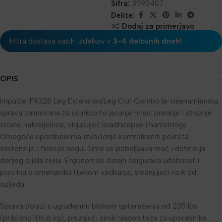
Šifra:
3590407
Delite:
Dodaj za primerjavo
Hitra dostava vaših izdelkov v
3-4 delovnih dneh!
OPIS
Impulze IF9328 Leg Extension/Leg Curl Combo je višenamjenska
sprava zasnovana za učinkovito jačanje mišic prednje i stražnje
strane natkoljenice, vključujoč kvadricepse i hamstrings.
Omogoča uporabnikima izvođenje kontroliranih pokreta
ekstenzije i fleksije nogu, čime se poboljšava moč i definicija
donjeg dijela tijela. Ergonomski dizajn osigurava udobnost i
pravilnu biomehaniku tijekom vadbanja, smanjujući rizik od
ozljeda.
Sprava dolazi s ugrađenim blokom opterećenja od 235 lbs
(približno 106,6 kg), pružajući širok raspon teža za uporabnike