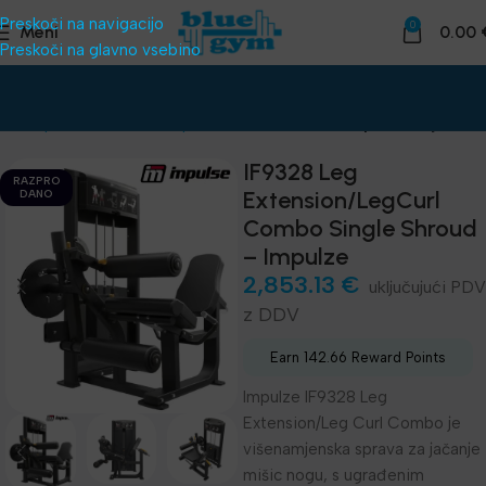
Preskoči na navigacijo
0
Meni
0.00
Preskoči na glavno vsebino
nice
Oprema za klube
Naprave za telovadnico
Impulze linija IF93
IF9328 Leg
RAZPRO
Extension/LegCurl
DANO
Combo Single Shroud
– Impulze
2,853.13
€
z DDV
Earn 142.66 Reward Points
Impulze IF9328 Leg
Extension/Leg Curl Combo je
višenamjenska sprava za jačanje
mišic nogu, s ugrađenim