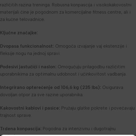
različitih razina treninga. Robusna konpascija i visokokakovostni
materijali čine je pogodnom za komercijalne fitness centre, ali i
za kućne telovadnice.
Ključne značajke:
Dvopasa funkcionalnost:
Omogoča izvajanje vaj ekstenzije i
fleksije nogu na jednoj spravi.
Podesivi jastučići i naslon:
Omogućuju prilagodbu različitim
uporabnikima za optimalnu udobnost i učinkovitost vadbanja.
Integrirano opterećenje od 106,6 kg (235 lbs):
Osigurava
dovoljan otpor za sve razine uporabnika.
Kakovostni kablovi i pasice:
Pružaju glatke pokrete i povećavaju
trajnost sprave.
Trdena konpascija:
Pogodna za intenzivnu i dugotrajnu