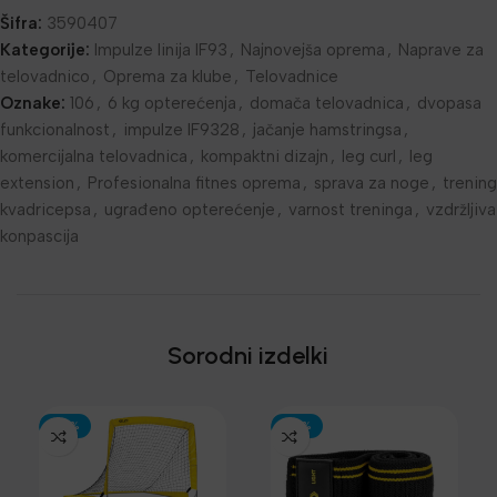
Šifra:
3590407
Kategorije:
Impulze linija IF93
,
Najnovejša oprema
,
Naprave za
telovadnico
,
Oprema za klube
,
Telovadnice
Oznake:
106
,
6 kg opterećenja
,
domača telovadnica
,
dvopasa
funkcionalnost
,
impulze IF9328
,
jačanje hamstringsa
,
komercijalna telovadnica
,
kompaktni dizajn
,
leg curl
,
leg
extension
,
Profesionalna fitnes oprema
,
sprava za noge
,
trening
kvadricepsa
,
ugrađeno opterećenje
,
varnost treninga
,
vzdržljiva
konpascija
Sorodni izdelki
-30%
-30%