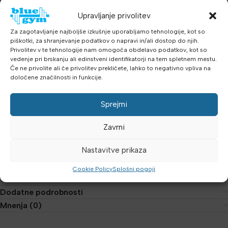
upotrebu.
Upravljanje privolitev
Dimenzije proizvoda:
Za zagotavljanje najboljše izkušnje uporabljamo tehnologije, kot so
piškotki, za shranjevanje podatkov o napravi in/ali dostop do njih.
Dolžina:
129,2 cm
Privolitev v te tehnologije nam omogoča obdelavo podatkov, kot so
vedenje pri brskanju ali edinstveni identifikatorji na tem spletnem mestu.
Širina:
108,6 cm
Če ne privolite ali če privolitev prekličete, lahko to negativno vpliva na
določene značilnosti in funkcije.
Višina:
153 cm
Sprejmi
Teža sprave:
211,2 kg
Zavrni
Impulze IF9328 Leg Extension/Leg Curl Combo idealan je za sve
koji žele izgraditi moč, vzdržljivost i definiciju mišic nogu uz
Nastavitve prikaza
maksimalnu udobnost i varnost.
Cookie Policy
Splošni pogoji
Dodatne podrobnosti
Mnenja (0)