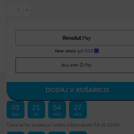
DODAJ V KOŠARICO
03
21
54
26
days
hrs
mins
secs
Cena se bo zvišala po izteku odštevalnika 11.8 ob 23:55!