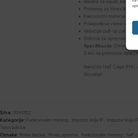
na 
Idealna za squat, bench pr
vpl
Primerna za fitnes klube,
Kakovostni materiali in pr
Prilagodljiva višina varnos
Vključuje pull-up palico z
Odlična za opremanje turi
Specifikacije:
Dimenzije: 1
2 leti na premične dele | M
Naročite Half Cage IFHC i
Sloveniji!
Šifra:
3590152
Kategorije:
Funkcionalni trening
,
Impulze linija IF
,
Impulze linija I
Telovadnice
Oznake:
fitnes kletka
,
fitnes oprema
,
funkcionalni trening
,
half 