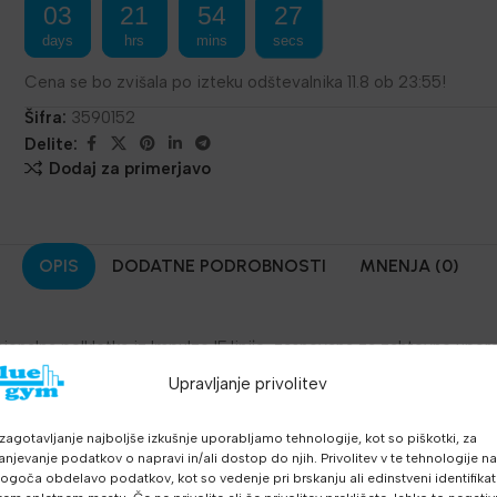
03
21
54
26
days
hrs
mins
secs
Cena se bo zvišala po izteku odštevalnika 11.8 ob 23:55!
Šifra:
3590152
Delite:
Dodaj za primerjavo
OPIS
DODATNE PODROBNOSTI
MNENJA (0)
ionalna polkletka iz Impulze IF linije, zasnovana za zahtevne upo
a omogoča varen in učinkovit trening moči ter funkcionalni trenin
Upravljanje privolitev
zagotavljanje najboljše izkušnje uporabljamo tehnologije, kot so piškotki, za
 x 1815 x 2090 mm za optimalno izkoriščanje prostora
anjevanje podatkov o napravi in/ali dostop do njih. Privolitev v te tehnologije n
žo 96 kg zagotavlja stabilnost pri vseh vajah
goča obdelavo podatkov, kot so vedenje pri brskanju ali edinstveni identifikato