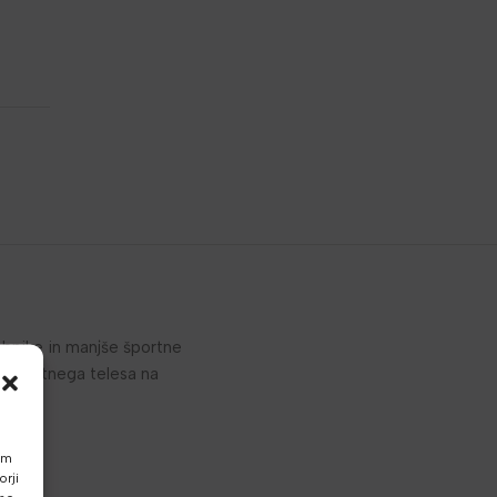
rabnike in manjše športne
g celotnega telesa na
am
rji