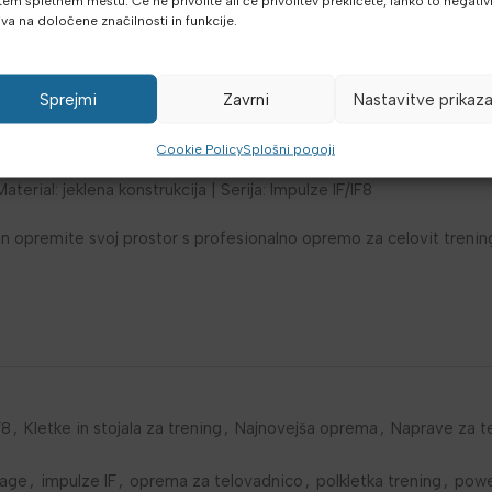
tem spletnem mestu. Če ne privolite ali če privolitev prekličete, lahko to negati
ess, pull-up in številne druge vaje
iva na določene značilnosti in funkcije.
 fizioterapevtske centre in domačo uporabo
ofesionalna izdelava iz Impulze IF serije
tnih palic za različne vaje
Sprejmi
Zavrni
Nastavitve prikaz
a vaje z lastno težo
stičnih apartmajev in manjših hotelov
Cookie Policy
Splošni pogoji
175 x 1815 x 2090 mm (globina x širina x višina) | Teža: 96 kg | Gar
aterial: jeklena konstrukcija | Serija: Impulze IF/IF8
n opremite svoj prostor s profesionalno opremo za celovit trening
F8
,
Kletke in stojala za trening
,
Najnovejša oprema
,
Naprave za t
cage
,
impulze IF
,
oprema za telovadnico
,
polkletka trening
,
powe