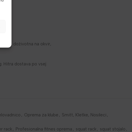
vno
a
ancija: doživotna na okvir,
. Hitra dostava po vsej
elovadnico
,
Oprema za klube
,
Smitt, Kletke, Nosileci
,
r rack
,
Profesionalna fitnes oprema
,
squat rack
,
squat stojalo
,