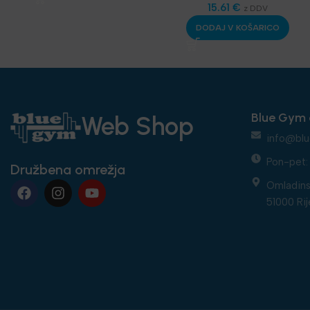
oprema
15.61
,
€
Športske
z DDV
bandaže - terapevtske
DODAJ V KOŠARICO
trakice
,
Najnovejša
oprema
,
Nega in zdravje
Blue Gym 
Web Shop
info@blu
Pon-pet: 
Družbena omrežja
Omladins
51000 Rij