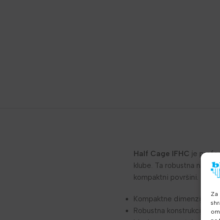
Half Cage IFHC
je profes
klube. Ta robustna naprav
kompaktni površini.
Za 
Kompaktne dimenzije 1175
shr
Robustna konstrukcija s te
omo