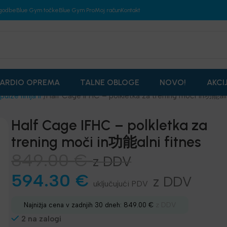
godbe
Blue Gym točke
Blue Gym Pro
Moj račun
Kontakt
ARDIO OPREMA
TALNE OBLOGE
NOVO!
AKCI
pulze linija IF
Half Cage IFHC – polkletka za trening moči in功能aln
Half Cage IFHC – polkletka za
trening moči in功能alni fitnes
849.00
€
z DDV
594.30
€
z DDV
z DDV
Najnižja cena v zadnjih 30 dneh:
849.00
€
2 na zalogi