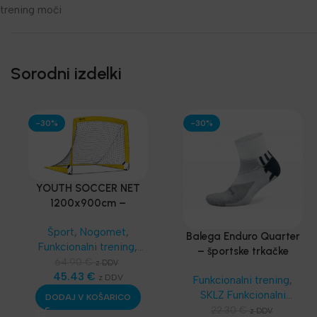
trening moči
Sorodni izdelki
-30%
-30%
YOUTH SOCCER NET
1200x900cm –
PRENOSLJIV MINI GOL
Šport
,
Nogomet
,
Balega Enduro Quarter
Funkcionalni trening
,
– športske trkačke
SKLZ Funkcionalni
64.90
€
z DDV
čarape
trening
45.43
,
Najnovejša
€
z DDV
Funkcionalni trening
,
oprema
SKLZ Funkcionalni
DODAJ V KOŠARICO
trening
,
Dodatna
22.30
€
z DDV