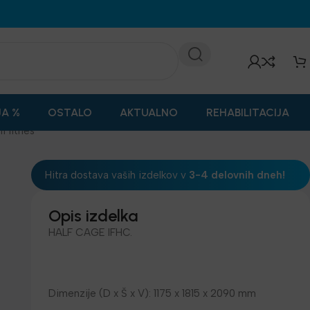
JA %
OSTALO
AKTUALNO
REHABILITACIJA
i fitnes
Hitra dostava vaših izdelkov v
3-4 delovnih dneh!
Opis izdelka
HALF CAGE IFHC.
Dimenzije (D x Š x V): 1175 x 1815 x 2090 mm