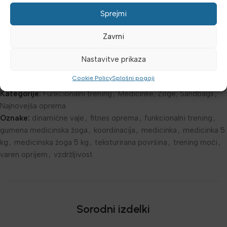
će vrijedna dodatak vašem fitness arsenalu.
Sprejmi
Dodatne podrobnosti
Zavrni
Mnenja (0)
Nastavitve prikaza
Cookie Policy
Splošni pogoji
Šifra:
3490895
Kategorije:
Funkcionalni trening
,
Medicinke, Žoge, Sandbags
,
Najnovejša oprema
Oznake:
dinamične vaje
,
fitnes oprema
,
funkcionalni trening
,
gumena medicinska žoga
,
koordinacija
,
medicinka
,
medicinka 5
kg
,
medicinska žoga 5 kg
,
teksturirana površina
,
trening moči
,
varen oprijem
,
vzdržljivost
Sorodni izdelki