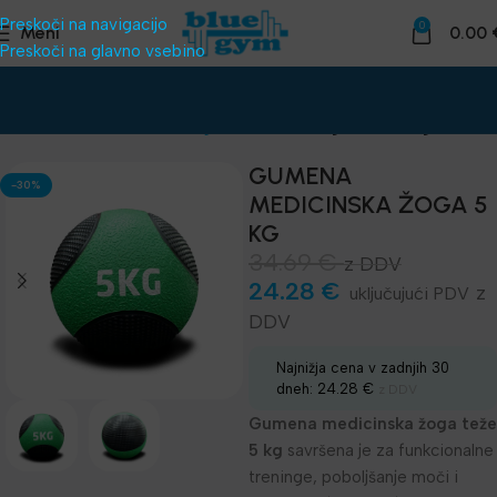
Preskoči na navigacijo
0
Meni
0.00
Preskoči na glavno vsebino
Domov
Funkcionalni trening
Medicinke, Žoge, Sandbags
GUMENA
-30%
MEDICINSKA ŽOGA 5
KG
34.69
€
z DDV
24.28
€
z
DDV
Najnižja cena v zadnjih 30
dneh:
24.28
€
z DDV
Gumena medicinska žoga teže
5 kg
savršena je za funkcionalne
treninge, poboljšanje moči i