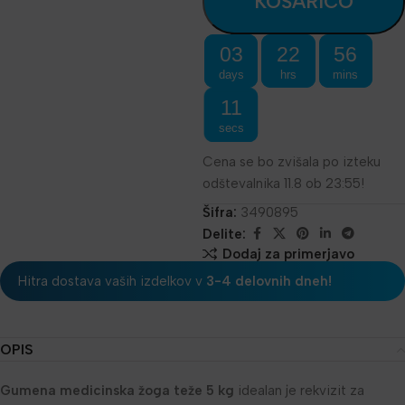
KOŠARICO
03
22
56
days
hrs
mins
11
secs
Cena se bo zvišala po izteku
odštevalnika 11.8 ob 23:55!
Šifra:
3490895
Delite:
Dodaj za primerjavo
Hitra dostava vaših izdelkov v
3-4 delovnih dneh!
OPIS
Gumena medicinska žoga teže 5 kg
idealan je rekvizit za