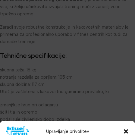
vse, ki želijo učinkovito izvajati trening moči z zanesljivo in
trpežno opremo.
Zaradi svoje robustne konstrukcije in kakovostnih materialov je
primerna za profesionalno uporabo v fitnes centrih kot tudi za
domače treninge.
Tehnične specifikacije:
skupna teža: 15 kg
notranja razdalja za oprijem: 105 cm
skupna dolžina: 117 cm
Utež je zaščitena s kakovostno gumirano prevleko, ki:
zmanjšuje hrup pri odlaganju
ščiti tla in opremo
podaljšuje življenjsko dobo izdelka
Ergonomska palica omogoča varen in udoben oprijem, kar je
Upravljanje privolitev
ključno pri pravilni izvedbi vaj.