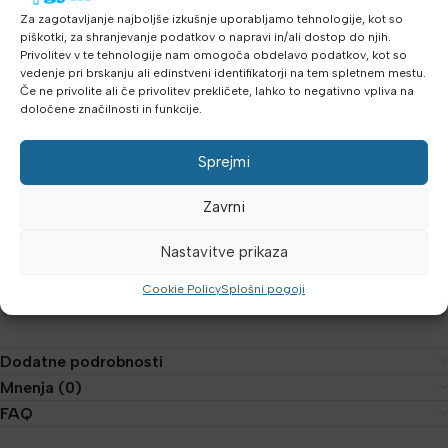
Za zagotavljanje najboljše izkušnje uporabljamo tehnologije, kot so
piškotki, za shranjevanje podatkov o napravi in/ali dostop do njih.
Primerna je za:
Privolitev v te tehnologije nam omogoča obdelavo podatkov, kot so
vedenje pri brskanju ali edinstveni identifikatorji na tem spletnem mestu.
trening moči
Če ne privolite ali če privolitev prekličete, lahko to negativno vpliva na
funkcionalni trening
določene značilnosti in funkcije.
skupinske vadbe
fitnes centre
Sprejmi
domači fitnes
Gre za komercialno kakovost, ki omogoča vsakodnevno uporabo
Zavrni
tudi pri intenzivnih treningih.
Nastavitve prikaza
OPOMBA: Naslovna fotografija je informativne narave, dejanski
Cookie Policy
Splošni pogoji
izgled izdelka je prikazan na dodatnih fotografijah.
Dodatne podrobnosti
Mnenja (0)
FAQ