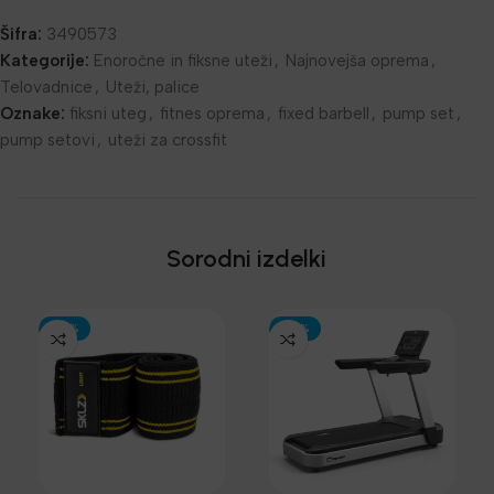
Šifra:
3490573
Kategorije:
Enoročne in fiksne uteži
,
Najnovejša oprema
,
Telovadnice
,
Uteži, palice
Oznake:
fiksni uteg
,
fitnes oprema
,
fixed barbell
,
pump set
,
pump setovi
,
uteži za crossfit
Sorodni izdelki
-30%
-30%