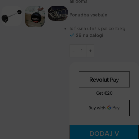
ali doma.
Ponudba vsebuje:
1x fiksna utež s palico 15 kg
28 na zalogi
DODAJ V