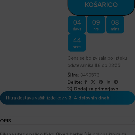
KOŠARICO
04
09
08
days
hrs
mins
44
secs
Cena se bo zvišala po izteku
odštevalnika 11.8 ob 23:55!
Šifra:
3490573
Delite:
Dodaj za primerjavo
Hitra dostava vaših izdelkov v
3-4 delovnih dneh!
OPIS
Fiksna utež s palico 15 kg (fixed barbell)
je odlična izbira za