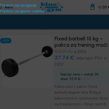
Preskoči na navigacijo
0
Meni
0.00
Preskoči na glavno vsebino
Domov
Telovadnice
Uteži, palice
Enoročne in fiksne uteži
Fixed barbell 15 kg –
-30%
palica za trening moči
53.91
€
z DDV
37.74
€
z
DDV
Najnižja cena v zadnjih 30
dneh:
53.91
€
z DDV
Fiksna utež s palico (fixed
barbell) skupne teže 15 kg je
kakovostna in vsestranska izbira
za trening moči v fitnes centrih