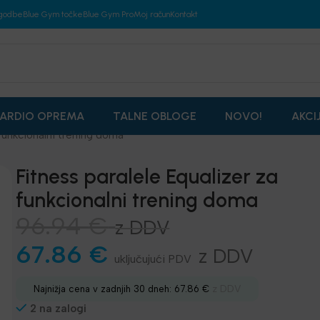
godbe
Blue Gym točke
Blue Gym Pro
Moj račun
Kontakt
ARDIO OPREMA
TALNE OBLOGE
NOVO!
AKCI
 funkcionalni trening doma
Fitness paralele Equalizer za
funkcionalni trening doma
96.94
€
z DDV
67.86
€
z DDV
z DDV
Najnižja cena v zadnjih 30 dneh:
67.86
€
2 na zalogi