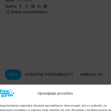
Šifra:
3490394
Delite:
Dodaj za primerjavo
OPIS
DODATNE PODROBNOSTI
MNENJA (0)
er
so trenutno eden najpopularnejših pripomoček za funkcionalni tr
Upravljanje privolitev
dualne kot skupinske treninge, športnike in rekreativce, ki želijo 
 brez uporabe uteži.
zagotavljanje najboljše izkušnje uporabljamo tehnologije, kot so piškotki, za
anjevanje podatkov o napravi in/ali dostop do njih. Privolitev v te tehnologije n