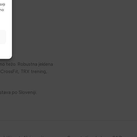
rji
vno
a
sno težo. Robustna jeklena
 CrossFit, TRX trening,
stava po Sloveniji.