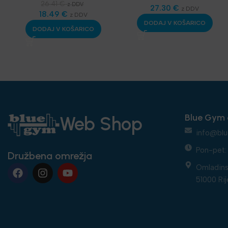
trening
,
SKLZ
26.41
€
z DDV
Funkcionalni trening
27.30
€
,
z DDV
Funkcionalni trening
18.49
€
,
z DDV
Športske bandaže -
DODAJ V KOŠARICO
Najnovejša oprema
terapevtske trakice
,
DODAJ V KOŠARICO
Najnovejša oprema
Blue Gym 
Web Shop
info@blu
Pon-pet: 
Družbena omrežja
Omladins
51000 Rij