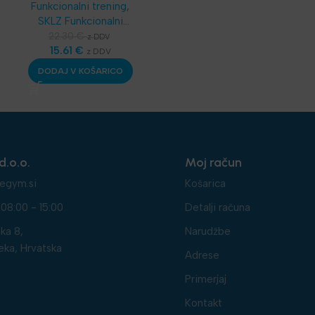
Funkcionalni trening
,
SKLZ Funkcionalni
trening
,
Dodatna
22.30
€
z DDV
oprema
15.61
,
€
Športske
z DDV
bandaže - terapevtske
DODAJ V KOŠARICO
trakice
,
Najnovejša
oprema
,
Nega in zdravje
d.o.o.
Moj račun
egym.si
Košarica
08:00 - 15:00
Detalji računa
ka 8,
Narudžbe
eka, Hrvatska
Adrese
Primerjaj
Kontakt