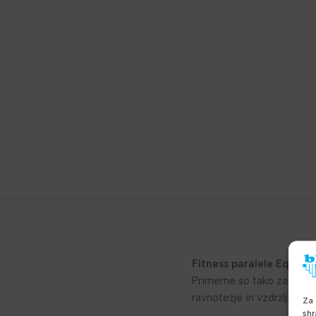
Fitness paralele Equaliz
Primerne so tako za indivi
ravnotežje in vzdržljivost
Za 
shr