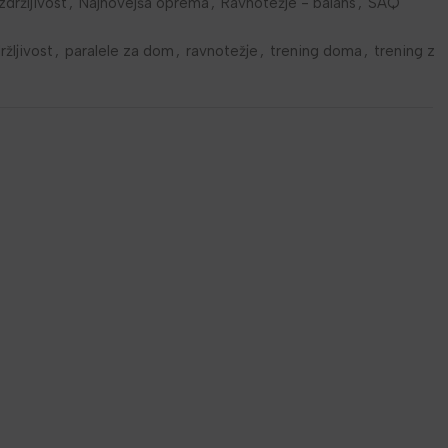
zdržljivost
,
Najnovejša oprema
,
Ravnotežje - balans
,
SAQ
žljivost
,
paralele za dom
,
ravnotežje
,
trening doma
,
trening z