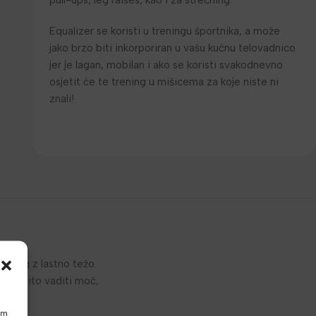
pull-ups, leg raises, kao i za streching.
Equalizer se koristi u treningu športnika, a može
jako brzo biti inkorporiran u vašu kućnu telovadnico
jer je lagan, mobilan i ako se koristi svakodnevno
osjetit će te trening u mišicema za koje niste ni
znali!
ening z lastno težo.
učinkovito vaditi moč,
am