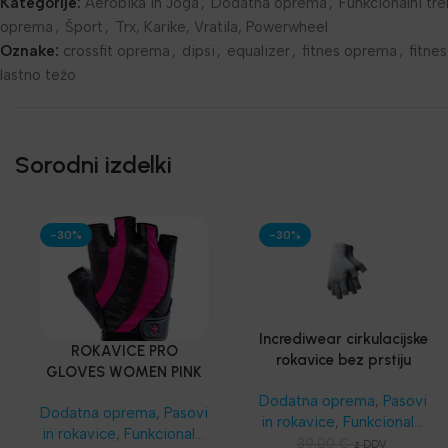
Kategorije:
Aerobika in Joga
,
Dodatna oprema
,
Funkcionalni tre
oprema
,
Šport
,
Trx, Karike, Vratila, Powerwheel
Oznake:
crossfit oprema
,
dipsi
,
equalizer
,
fitnes oprema
,
fitnes
lastno težo
Sorodni izdelki
-30%
-30%
Incrediwear cirkulacijske
ROKAVICE PRO
rokavice bez prstiju
GLOVES WOMEN PINK
– Harbinger®
Dodatna oprema
,
Pasovi
Dodatna oprema
,
Pasovi
in rokavice
,
Funkcionalni
in rokavice
,
Funkcionalni
trening
,
SKLZ
39.00
€
z DDV