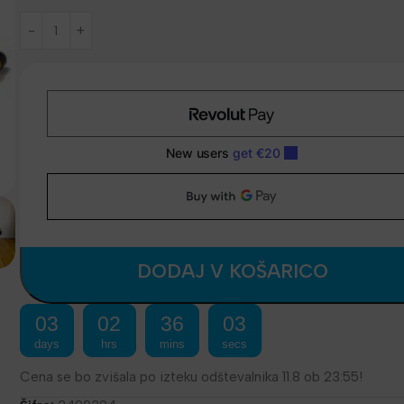
DODAJ V KOŠARICO
03
02
36
02
days
hrs
mins
secs
Cena se bo zvišala po izteku odštevalnika 11.8 ob 23:55!