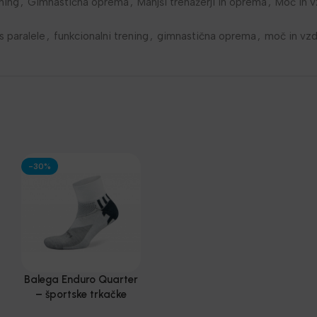
ning
,
Gimnastična oprema
,
Manjši trenažerji in oprema
,
Moč in v
s paralele
,
funkcionalni trening
,
gimnastična oprema
,
moč in vzdr
-30%
Balega Enduro Quarter
– športske trkačke
čarape