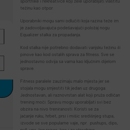
športnike i rekreativce koji žele uporabljati vlastitu
težinu kao otpor.
Uporabniki mogu sami odlučiti koja razina teže im
je zadovoljavajuća podešavajući položaj nogu
Equalizer stalka za propadanja.
Kod stalka nije potrebno dodavati vanjsku težinu ili
pinove kao kod ostalih sprava za fitness. Sve se
jednostavno odvija sa vama kao ključnim dijelom
sprave.
Fitness paralele zauzimaju malo mjesta jer se
stojala mogu smjestiti tik jedan uz drugoga.
Jednostavan, ali raznovrstan alat koji pruža odličan
trening moči. Spravu mogu uporabljati svi bez
obzira na nivo treniranosti. Koristi se za
jačanje ruku, hrbet, prsi i mišic središnjeg stupa,
izvode se sve popularne vaje, npr. pushups, dips,