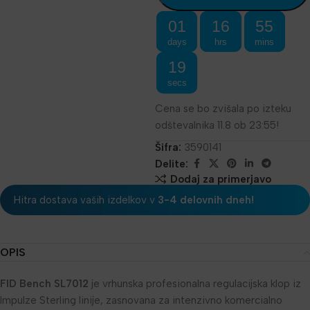
01
16
55
days
hrs
mins
19
secs
Cena se bo zvišala po izteku
odštevalnika 11.8 ob 23:55!
Šifra:
3590141
Delite:
Dodaj za primerjavo
Hitra dostava vaših izdelkov v
3-4 delovnih dneh!
OPIS
FID Bench SL7012
je vrhunska profesionalna regulacijska klop iz
Impulze Sterling linije, zasnovana za intenzivno komercialno