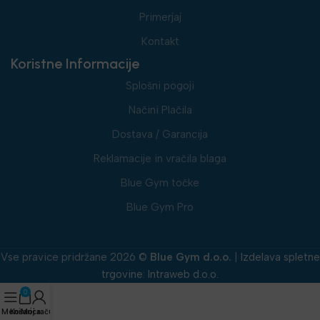
Primerjaj
Kontakt
Koristne Informacije
Splošni pogoji
Načini Plačila
Dostava / Garancija
Reklamacije in vračila blaga
Blue Gym točke
Blue Gym Pro
Vse pravice pridržane 2026 ©
Blue Gym d.o.o.
|
Izdelava spletne
trgovine
:
Intraweb d.o.o.
0
Meni
Košarica
Moj račun