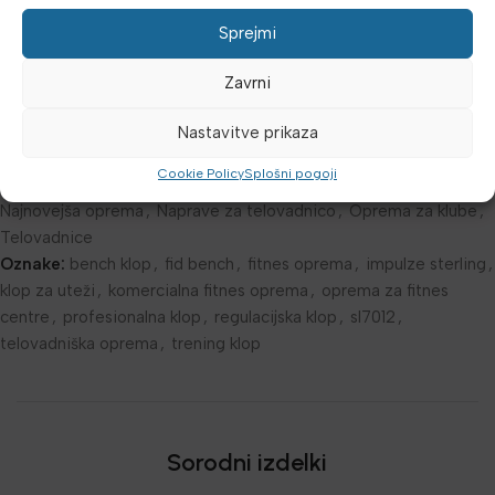
Sprejmi
Dodatne podrobnosti
Zavrni
Mnenja (0)
Nastavitve prikaza
Šifra:
3590141
Cookie Policy
Splošni pogoji
Kategorije:
Impulze linija SL - Sterling
,
Klopi za bench
,
Najnovejša oprema
,
Naprave za telovadnico
,
Oprema za klube
,
Telovadnice
Oznake:
bench klop
,
fid bench
,
fitnes oprema
,
impulze sterling
,
klop za uteži
,
komercialna fitnes oprema
,
oprema za fitnes
centre
,
profesionalna klop
,
regulacijska klop
,
sl7012
,
telovadniška oprema
,
trening klop
Sorodni izdelki