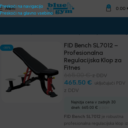
Preskoči na navigacijo
0
Meni
0.00
Preskoči na glavno vsebino
ema za klube
Naprave za telovadnico
Impulze linija SL - Sterling
FID Bench SL7012 –
-30%
Profesionalna
Regulacijska Klop za
Fitnes
665.00
€
z DDV
465.50
€
z DDV
Najnižja cena v zadnjih 30
dneh:
665.00
€
z DDV
FID Bench SL7012
je robustna
profesionalna regulacijska klop iz