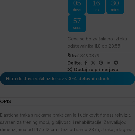
05
16
30
days
hrs
mins
57
secs
Cena se bo zvišala po izteku
odštevalnika 11.8 ob 23:55!
Šifra:
3490879
Delite:
Dodaj za primerjavo
Hitra dostava vaših izdelkov v
3-4 delovnih dneh!
OPIS
Elastična traka s ručkama praktičan je i učinkovit fitness rekvizit,
savršen za trening moči, gibljivosti i rehabilitacije. Zahvaljujoč
dimenzijama od 147 x 12 cm i teži od samo 237 g, traka je lagana,