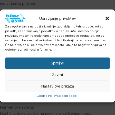
individualne potrebe.
Dimenzije:
147 x 12 cm, lagana i praktična (teža: 237 g).
Upravljanje privolitev
Prednosti elastične trake s ručkama:
Za zagotavljanje najboljše izkušnje uporabljamo tehnologije, kot so
piškotki, za shranjevanje podatkov o napravi in/ali dostop do njih.
Privolitev v te tehnologije nam omogoča obdelavo podatkov, kot so
Višenamjenska upotreba:
Omogoča širok raspon vježbi za
vedenje pri brskanju ali edinstveni identifikatorji na tem spletnem mestu.
jačanje mišic i poboljšanje gibljivosti.
Če ne privolite ali če privolitev prekličete, lahko to negativno vpliva na
določene značilnosti in funkcije.
Prilagodljivost:
Prikladna za uporabnike svih razina kondicije, od
početnika do iskusnih športnika.
Sprejmi
Jednostavna uporaba:
Zbog male teže i kompaktnih dimenzija,
Zavrni
lako se prenosi i sprema.
Nastavitve prikaza
Varnost:
Osigurava varno i kontrolirano izvajanje vaj, smanjujući
rizik od ozljeda.
Cookie Policy
Splošni pogoji
Namen proizvoda:
Elastična traka s ručkama idealna je za trening moči,