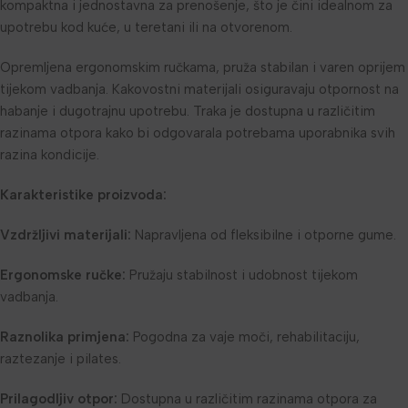
kompaktna i jednostavna za prenošenje, što je čini idealnom za
upotrebu kod kuće, u teretani ili na otvorenom.
Opremljena ergonomskim ručkama, pruža stabilan i varen oprijem
tijekom vadbanja. Kakovostni materijali osiguravaju otpornost na
habanje i dugotrajnu upotrebu. Traka je dostupna u različitim
razinama otpora kako bi odgovarala potrebama uporabnika svih
razina kondicije.
Karakteristike proizvoda:
Vzdržljivi materijali:
Napravljena od fleksibilne i otporne gume.
Ergonomske ručke:
Pružaju stabilnost i udobnost tijekom
vadbanja.
Raznolika primjena:
Pogodna za vaje moči, rehabilitaciju,
raztezanje i pilates.
Prilagodljiv otpor:
Dostupna u različitim razinama otpora za