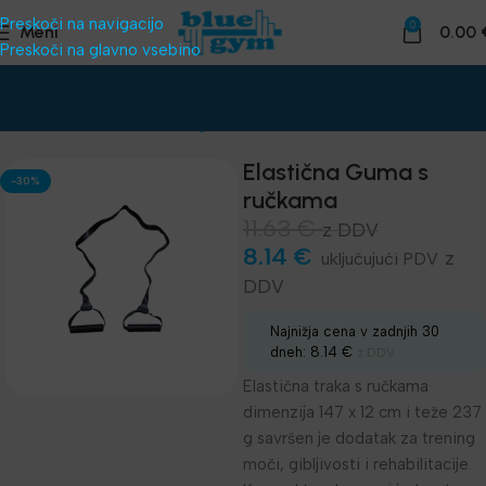
Preskoči na navigacijo
0
Meni
0.00
Preskoči na glavno vsebino
Domov
Funkcionalni trening
Elastike, Latex Band
Elastična Guma s
-30%
ručkama
11.63
€
z DDV
8.14
€
z
DDV
Najnižja cena v zadnjih 30
dneh:
8.14
€
z DDV
Elastična traka s ručkama
dimenzija 147 x 12 cm i teže 237
g savršen je dodatak za trening
moči, gibljivosti i rehabilitacije.