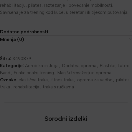
rehabilitaciju, pilates, raztezanje i povečanje mobilnosti.
Savršena je za trening kod kuće, u teretani ili tijekom putovanja.
Dodatne podrobnosti
Mnenja (0)
Šifra:
3490879
Kategorije:
Aerobika in Joga
,
Dodatna oprema
,
Elastike, Latex
Band
,
Funkcionalni trening
,
Manjši trenažerji in oprema
Oznake:
elastična traka
,
fitnes traka
,
oprema za vadbo
,
pilates
traka
,
rehabilitacija
,
traka s ručkama
Sorodni izdelki