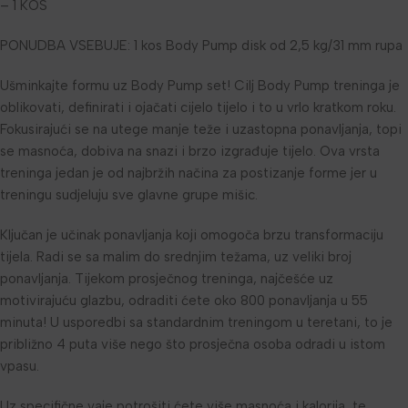
– 1 KOS
PONUDBA VSEBUJE: 1 kos Body Pump disk od 2,5 kg/31 mm rupa
Ušminkajte formu uz Body Pump set! Cilj Body Pump treninga je
oblikovati, definirati i ojačati cijelo tijelo i to u vrlo kratkom roku.
Fokusirajući se na utege manje teže i uzastopna ponavljanja, topi
se masnoća, dobiva na snazi i brzo izgrađuje tijelo. Ova vrsta
treninga jedan je od najbržih načina za postizanje forme jer u
treningu sudjeluju sve glavne grupe mišic.
Ključan je učinak ponavljanja koji omogoča brzu transformaciju
tijela. Radi se sa malim do srednjim težama, uz veliki broj
ponavljanja. Tijekom prosječnog treninga, najčešće uz
motivirajuću glazbu, odraditi ćete oko 800 ponavljanja u 55
minuta! U usporedbi sa standardnim treningom u teretani, to je
približno 4 puta više nego što prosječna osoba odradi u istom
vpasu.
Uz specifične vaje potrošiti ćete više masnoća i kalorija, te