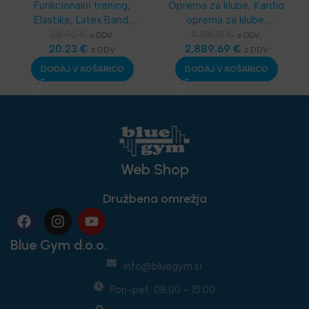
Funkcionalni trening
,
Oprema za klube
,
Kardio
Elastike, Latex Band
,
oprema za klube
,
SKLZ Funkcionalni
Telovadnice
,
Kardio
28.90
€
4,128.13
€
z DDV
z DDV
trening
20.23
,
Aerobika in
€
oprema
2,889.69
,
Tekalne steze
€
,
z DDV
z DDV
Joga
,
Najnovejša
Najnovejša oprema
DODAJ V KOŠARICO
DODAJ V KOŠARICO
oprema
Web Shop
Družbena omrežja
Blue Gym d.o.o.
info@bluegym.si
Pon-pet: 08:00 - 15:00