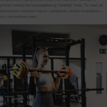
postati snažniji bez prenaglašenog “bildanja” mišic. To znači da
ćete postići izdužene mišice i zategnutu, snažnu muskulaturu, i
to u vrlo kratkom roku!