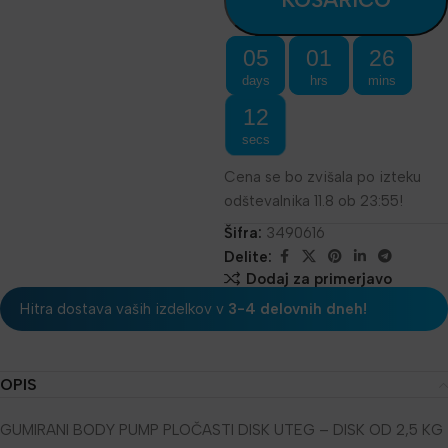
05
01
26
days
hrs
mins
11
secs
Cena se bo zvišala po izteku
odštevalnika 11.8 ob 23:55!
Šifra:
3490616
Delite:
Dodaj za primerjavo
Hitra dostava vaših izdelkov v
3-4 delovnih dneh!
OPIS
GUMIRANI BODY PUMP PLOČASTI DISK UTEG – DISK OD 2,5 KG