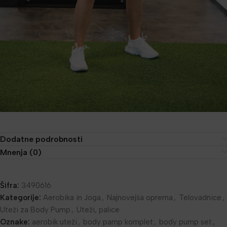
Dodatne podrobnosti
Mnenja (0)
Šifra:
3490616
Kategorije:
Aerobika in Joga
,
Najnovejša oprema
,
Telovadnice
,
Uteži za Body Pump
,
Uteži, palice
Oznake:
aerobik uteži
,
body pamp komplet
,
body pump set
,