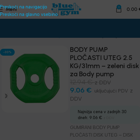
Preskoči na navigacijo
0
Meni
0.00
Preskoči na glavno vsebino
Domov
Telovadnice
Uteži, palice
Uteži za Body Pump
BODY PUMP
-30%
PLOČASTI UTEG 2.5
KG/31mm – zeleni disk
za Body pump
12.94
€
z DDV
9.06
€
z
DDV
Najnižja cena v zadnjih 30
dneh:
9.06
€
z DDV
GUMIRANI BODY PUMP
PLOČASTI DISK UTEG – DISK