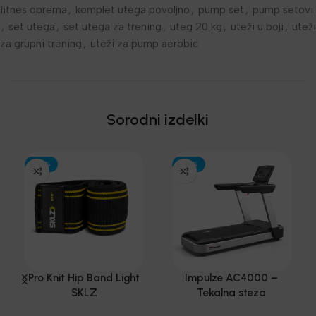
fitnes oprema
,
komplet utega povoljno
,
pump set
,
pump setovi
,
set utega
,
set utega za trening
,
uteg 20 kg
,
uteži u boji
,
uteži
za grupni trening
,
uteži za pump aerobic
Sorodni izdelki
-30%
-30%
Pro Knit Hip Band Light
Impulze AC4000 –
SKLZ
Tekalna steza