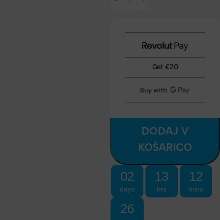
DODAJ V
KOŠARICO
02
13
12
days
hrs
mins
26