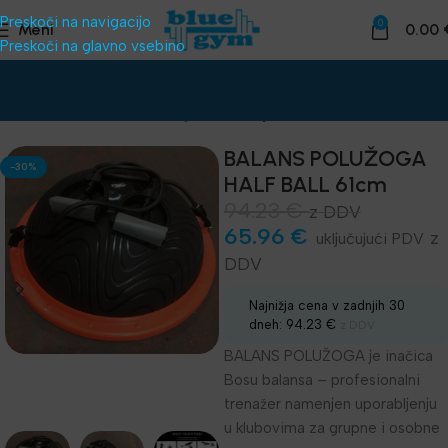
Preskoči na navigacijo
0
Meni
0.00
Preskoči na glavno vsebino
Domov
Funkcionalni trening
Ravnotežje - balans
BALANS POLUŽOGA
-30%
HALF BALL 61cm
94.23
€
z DDV
65.96
€
z
DDV
Najnižja cena v zadnjih 30
dneh:
94.23
€
z DDV
BALANS POLUŽOGA je inačica
Bosu balansa – profesionalni
trenažer namenjen uporabljenju
u klubovima za grupne i osobne