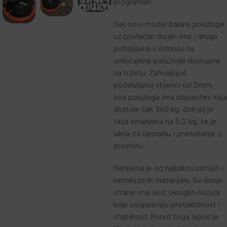
programen
Naš novi model balans polužoge
uz privlačan dizajn ima i druga
poboljšana u odnosu na
uobičajene polužoge dostupne
na tržištu. Zahvaljujoč
podebljanoj stijenci od 5mm,
ova polužoga ima obpasitev koja
dostiže čak 360 kg, dok joj je
teža smanjena na 5,2 kg, te je
lakša za uporabu i prenošenje u
prostoru.
Narejena je od najkakovostnijih i
netoksičnih materijala. Sa donje
strane ima šest okruglih nožica
koje osiguravaju protukliznost i
stabilnost. Pored toga ispod je