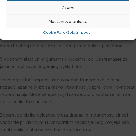
dijelova tijela, sve to su elementi koji vadbače pripremaju za
Zavrni
svakodnevne napore. Vadbajući na BOSU vjerojatno nećete
znatno dobiti na mišicanoj masi, ali će vaši mišice, koliki god bili,
Nastavitve prikaza
biti isuporabljeni do maksimuma.
Cookie Policy
Splošni pogoji
Vrlo koristen rekvizit koji se s jedne strane koristi kao polužoga za
step i bezbroj drugih vježbi, a s druge kao balans platforma
S dodanim elastičnim gumama s ručkama, odličan trenažer za
jačanje i oblikovanje gornjeg dijela tijela.
Za mnoge fitness specialiste i osobne trenere ovo je danas
nezaobilazan rekvizit za razvoj stabilnosti jezgre-cora, ravnotežu
i koordinaciju. Može se uporabljati za aerobno vadbanje, ali i za
funkcionalni trening moči
Zbog svog oblika polužoga pruža drugačije mogućnosti čineći
vadbanje privlačnijim i učinkovitijim za prosječnog čovjeka kao i
zaljubljenika u fitness te vrhunskog športnika.