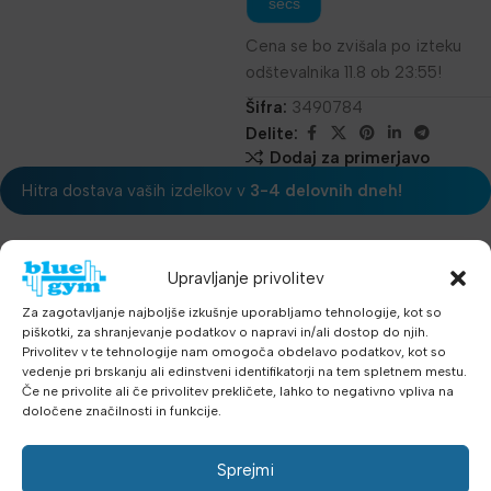
secs
Cena se bo zvišala po izteku
odštevalnika 11.8 ob 23:55!
Šifra:
3490784
Delite:
Dodaj za primerjavo
Hitra dostava vaših izdelkov v
3-4 delovnih dneh!
OPIS
Upravljanje privolitev
Za zagotavljanje najboljše izkušnje uporabljamo tehnologije, kot so
BALANS POLUŽOGA je inačica Bosu balansa -profesionalni
piškotki, za shranjevanje podatkov o napravi in/ali dostop do njih.
trenažer namenjen uporabljenju u klubovima za grupne i osobne
Privolitev v te tehnologije nam omogoča obdelavo podatkov, kot so
vedenje pri brskanju ali edinstveni identifikatorji na tem spletnem mestu.
programen funkcionalnog treninga.
Če ne privolite ali če privolitev prekličete, lahko to negativno vpliva na
določene značilnosti in funkcije.
Bosu se savršeno uklapa u nove trendove u fitnessu. Ravnotežje,
kontrolirana nestabilnost, svladavanje teže vlastitog tijela u
Sprejmi
pokušaju održavanja stabilnog položaja, integrirani pokreti svih