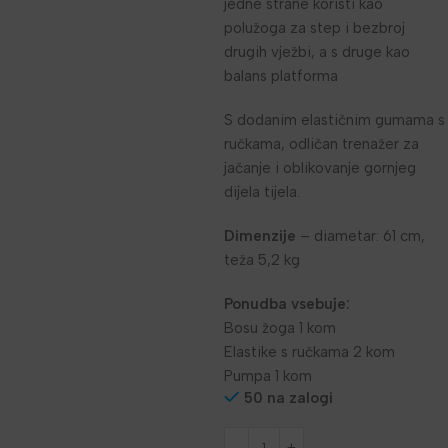
jedne strane koristi kao
polužoga za step i bezbroj
drugih vježbi, a s druge kao
balans platforma
S dodanim elastičnim gumama s
ručkama, odličan trenažer za
jačanje i oblikovanje gornjeg
dijela tijela.
Dimenzije
– diametar: 61 cm,
teža 5,2 kg
Ponudba vsebuje:
Bosu žoga 1 kom
Elastike s ručkama 2 kom
Pumpa 1 kom
50 na zalogi