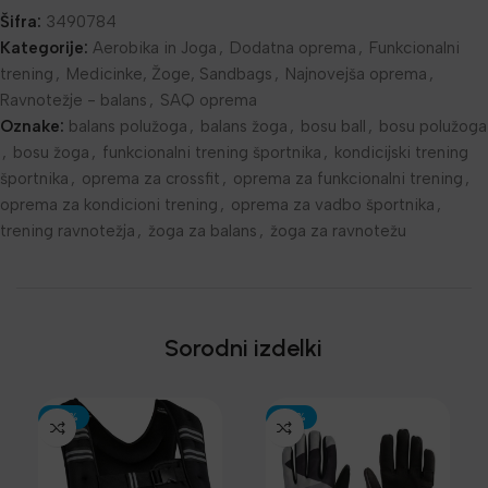
Šifra:
3490784
Kategorije:
Aerobika in Joga
,
Dodatna oprema
,
Funkcionalni
trening
,
Medicinke, Žoge, Sandbags
,
Najnovejša oprema
,
Ravnotežje - balans
,
SAQ oprema
Oznake:
balans polužoga
,
balans žoga
,
bosu ball
,
bosu polužoga
,
bosu žoga
,
funkcionalni trening športnika
,
kondicijski trening
športnika
,
oprema za crossfit
,
oprema za funkcionalni trening
,
oprema za kondicioni trening
,
oprema za vadbo športnika
,
trening ravnotežja
,
žoga za balans
,
žoga za ravnotežu
Sorodni izdelki
-30%
-30%