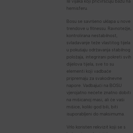
18 vijaka koji pričvršćuju bazu na
hemisferu.
Bosu se savršeno uklapa u nove
trendove u fitnessu. Ravnotežje,
kontrolirana nestabilnost,
svladavanje teže vlastitog tijela
u pokušaju održavanja stabilnog
položaja, integrirani pokreti svih
dijelova tijela, sve to su
elementi koji vadbače
pripremaju za svakodnevne
napore. Vadbajući na BOSU
vjerojatno nećete znatno dobiti
na mišicanoj masi, ali će vaši
mišice, koliki god bili, biti
isuporabljeni do maksimuma.
Vrlo koristen rekvizit koji se s