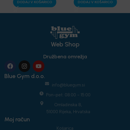
DODAJ V KOŠARICO
DODAJ V KOŠARICO
oprema
oprema
Web Shop
Družbena omrežja
Blue Gym d.o.o.
info@bluegym.si
Pon-pet: 08:00 - 15:00
Omladinska 8,
51000 Rijeka, Hrvatska
Moj račun
Košarica