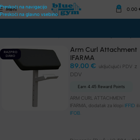
Preskoči na navigacijo
0
Meni
0.00
Preskoči na glavno vsebino
adnice
Oprema za klube
Naprave za telovadnico
Impulze linija IF
Arm Curl Attachment
RAZPRO
IFARMA
DANO
89.00
€
z
DDV
Earn 4.45 Reward Points
ARM CURL ATTACHMENT
IFARMA, dodatak za klopi
IFFID
ili
IFOB
.