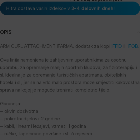
Hitra dostava vaših izdelkov v
3-4 delovnih dneh!
OPIS
ARM CURL ATTACHMENT IFARMA, dodatak za klopi
IFFID
ili
IFOB
.
Ova linija namenjena je zahtjevnim uporabnikima za osobnu
uporabu, za opremanje manjih športnih klubova, za fizioterapiju i
sl. Idealna je za opremanje turističkih apartmana, obiteljskih
hotela i sl., jer se na vrlo malo prostora može smjestiti kakovostna
sprava na kojoj je moguće trenirati kompletno tijelo.
Garancija:
– okvir: doživotna
– pokretni dijelovi: 2 godine
– kabli, linearni ležajevi, vzmeti: 1 godina
– ručke, tapecirane površine i sl.: 6 mjeseci