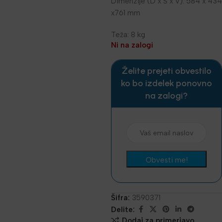
Dimenzije (D x Š x V): 584 x 434
x761 mm
Teža: 8 kg
Ni na zalogi
Želite prejeti obvestilo
ko bo izdelek ponovno
na zalogi?
Šifra:
3590371
Delite:
Dodaj za primerjavo