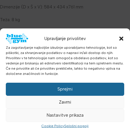
Dimenzije (D x Š x V): 584 x 434 x761 mm
Teža: 8 kg
Upravljanje privolitev
Dodatne podrobnosti
Mnenja (0)
Za zagotavljanje najboljše izkušnje uporabljamo tehnologije, kot so
piškotki, za shranjevanje podatkov o napravi in/ali dostop do njih.
Privolitev v te tehnologije nam omogoča obdelavo podatkov, kot so
vedenje pri brskanju ali edinstveni identifikatorji na tem spletnem mestu.
Šifra:
3590371
Če ne privolite ali če privolitev prekličete, lahko to negativno vpliva na
Kategorije:
Impulze linija IF
,
Najnovejša oprema
,
Naprave za
določene značilnosti in funkcije.
telovadnico
,
Oprema za klube
,
Smitt, Kletke, Nosileci
,
Telovadnice
Sprejmi
Oznake:
cena fitnes sprava
,
curl dodatak
,
fitnes oprema
,
fitnes
oprema cena
,
fitnes oprema za apartmane
,
fitnes oprema za
Zavrni
hotele
,
fitnes sprava
,
fitnes sprava za hotel
,
fitnes sprave za
opremanje hotela
,
impulze
,
oprema za hotel
,
opremanje hotela
Nastavitve prikaza
,
scott klop
,
telovadnica
Cookie Policy
Splošni pogoji