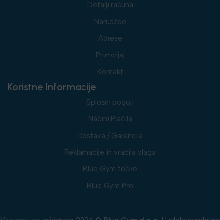
Detalji računa
Narudžbe
Adrese
Primerjaj
Kontakt
Koristne Informacije
Splošni pogoji
Načini Plačila
Dostava / Garancija
Reklamacije in vračila blaga
Blue Gym točke
Blue Gym Pro
Vse pravice pridržane 2026 ©
Blue Gym d.o.o.
|
Izdelava spletne