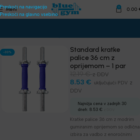
Preskoči na navigacijo
0
Meni
0.00
Preskoči na glavno vsebino
Domov
Telovadnice
Uteži, palice
Enoročne in fiksne uteži
Standard kratke
-30%
palice 36 cm z
oprijemom – 1 par
12.19
€
z DDV
8.53
€
z
DDV
Najnižja cena v zadnjih 30
dneh:
8.53
€
z DDV
Kratke palice 36 cm z modrim
gumiranim oprijemom so odlična
izbira za vadbo z enoročnimi