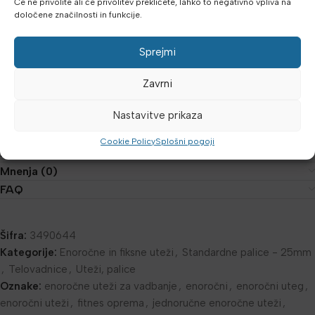
Če ne privolite ali če privolitev prekličete, lahko to negativno vpliva na
uteži, kar zagotavlja stabilnost med treningom.
določene značilnosti in funkcije.
Glavne prednosti:
Sprejmi
nedrseč gumiran oprijem
Zavrni
enostavna uporaba in montaža
primerne za domačo in profesionalno vadbo
Nastavitve prikaza
idealne za trening rok, ramen in celega telesa
Cookie Policy
Splošni pogoji
Dodatne podrobnosti
Mnenja (0)
FAQ
Šifra:
3490644
Kategorije:
Enoročne in fiksne uteži
,
Standardne palice - 25mm
,
Telovadnice
,
Uteži, palice
Oznake:
enoročne uteži za vadbanje
,
enoročni
,
enoročni uteg
,
enoročni uteži
,
fitnes oprema
,
jednoručne enoročne uteži
,