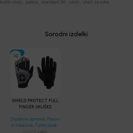
kratki uteži
,
palica
,
standard 26
,
uteži
,
uteži za roke
Sorodni izdelki
-30%
SHIELD PROTECT FULL
FINGER (MUŠKE
ROKAVICE – CRNE) –
Dodatna oprema
,
Pasovi
Harbinger®
in rokavice
,
Funkcionalni
trening
,
SKLZ
31.73
€
z DDV