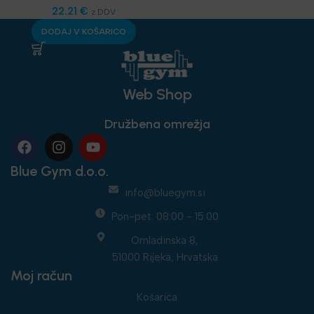
Funkcionalni trening
22.21
€
,
z DDV
Najnovejša oprema
DODAJ V KOŠARICO
Web Shop
Družbena omrežja
Blue Gym d.o.o.
info@bluegym.si
Pon-pet: 08:00 - 15:00
Omladinska 8,
51000 Rijeka, Hrvatska
Moj račun
Košarica