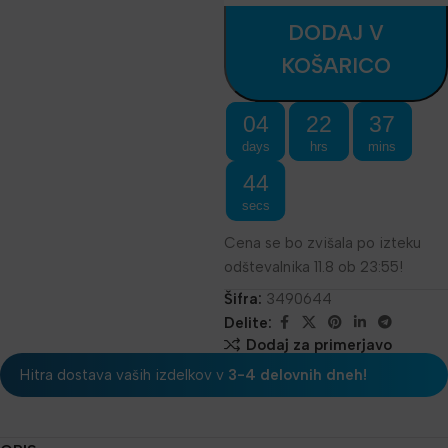
DODAJ V
KOŠARICO
04
22
37
days
hrs
mins
44
secs
Cena se bo zvišala po izteku
odštevalnika 11.8 ob 23:55!
Šifra:
3490644
Delite:
Dodaj za primerjavo
Hitra dostava vaših izdelkov v
3-4 delovnih dneh!