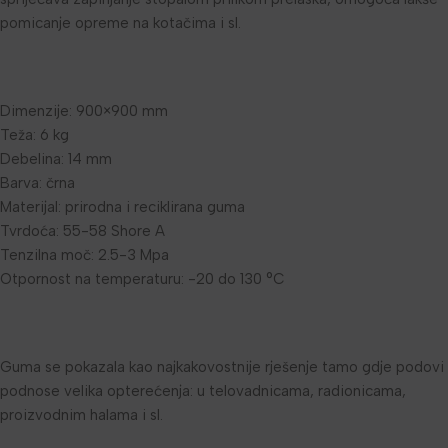
pomicanje opreme na kotačima i sl.
Dimenzije: 900×900 mm
Teža: 6 kg
Debelina: 14 mm
Barva: črna
Materijal: prirodna i reciklirana guma
Tvrdoća: 55-58 Shore A
Tenzilna moč: 2.5-3 Mpa
Otpornost na temperaturu: -20 do 130 °C
Guma se pokazala kao najkakovostnije rješenje tamo gdje podovi
podnose velika opterećenja: u telovadnicama, radionicama,
proizvodnim halama i sl.