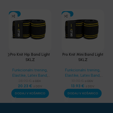
-30%
-30%
Pro Knit Hip Band Light
Pro Knit Mini Band Light
SKLZ
SKLZ
Funkcionalni trening
,
Funkcionalni trening
,
Elastike, Latex Band
,
Elastike, Latex Band
,
SKLZ Funkcionalni
SKLZ Funkcionalni
28.90
€
19.90
€
z DDV
z DDV
trening
20.23
,
Aerobika in
€
trening
13.93
,
Aerobika in
€
z DDV
z DDV
Joga
,
Najnovejša
Joga
,
Najnovejša
DODAJ V KOŠARICO
DODAJ V KOŠARICO
oprema
oprema