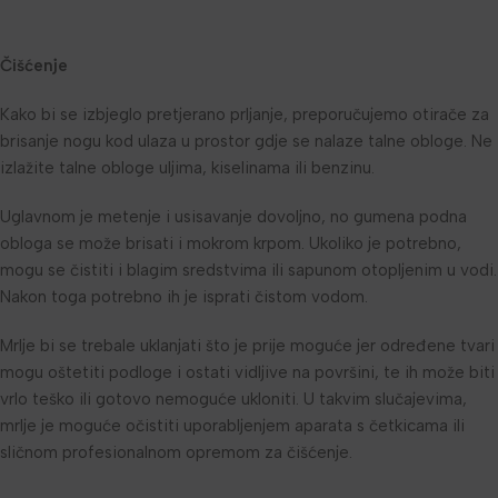
Čišćenje
Kako bi se izbjeglo pretjerano prljanje, preporučujemo otirače za
brisanje nogu kod ulaza u prostor gdje se nalaze talne obloge. Ne
izlažite talne obloge uljima, kiselinama ili benzinu.
Uglavnom je metenje i usisavanje dovoljno, no gumena podna
obloga se može brisati i mokrom krpom. Ukoliko je potrebno,
mogu se čistiti i blagim sredstvima ili sapunom otopljenim u vodi.
Nakon toga potrebno ih je isprati čistom vodom.
Mrlje bi se trebale uklanjati što je prije moguće jer određene tvari
mogu oštetiti podloge i ostati vidljive na površini, te ih može biti
vrlo teško ili gotovo nemoguće ukloniti. U takvim slučajevima,
mrlje je moguće očistiti uporabljenjem aparata s četkicama ili
sličnom profesionalnom opremom za čišćenje.