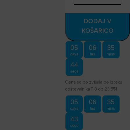
DODAJ V
KOŠARICO
05
06
35
days
hrs
mins
43
secs
Cena se bo zvišala po izteku
odštevalnika 11.8 ob 23:55!
05
06
35
days
hrs
mins
42
secs