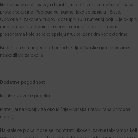
klinovi na dnu olakšavaju dugotrajni rad. Uzorak na vrhu olakšava
protok tekućine. Podloge su lagane, lako se spajaju i čiste.
Opcionalni zakošeni rubovi dostupni su u rumenoj boji. Cjelokupni
radni prostori radionice ili servisa mogu se prekriti ovim
prostirkama koje se lako spajaju muško-ženskim konektorima.
Budući da su narejene od prirodne djevičanske gume sasvim su
neškodljive za okoliš.
Dodatne pogodnosti:
Idealne za veće projekte
Materijal neškodljiv za okoliš (djevičanska i reciklirana prirodna
guma)
Na krajeve ploča može se montirati ukošeni završetak-rampa koji
spriječava zapinjanje stopalom prilikom prelaska, omogoča lakše