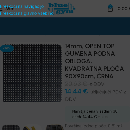
Preskoči na navigacijo
0
Meni
0.00
Preskoči na glavno vsebino
Domov
Telovadnice
Oprema za klube
Talne obloge
14mm, OPEN TOP
-30%
GUMENA PODNA
OBLOGA,
KVADRATNA PLOČA
90X90cm, ČRNA
20.63
€
z DDV
14.44
€
z
DDV
Najnižja cena v zadnjih 30
dneh:
14.44
€
z DDV
Površina jedne ploče: 0,81 m
2