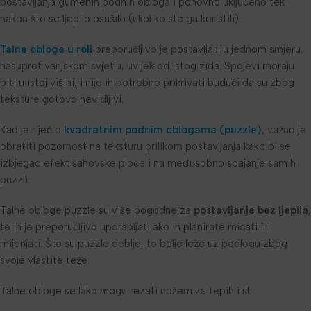
postavljanja gumenih podnih obloga i ponovno uključeno tek
nakon što se ljepilo osušilo (ukoliko ste ga koristili).
Talne obloge u roli
preporučljivo je postavljati u jednom smjeru,
nasuprot vanjskom svjetlu, uvijek od istog zida. Spojevi moraju
biti u istoj višini, i nije ih potrebno prikrivati budući da su zbog
teksture gotovo nevidljivi.
Kad je riječ o
kvadratnim podnim oblogama (puzzle)
, važno je
obratiti pozornost na teksturu prilikom postavljanja kako bi se
izbjegao efekt šahovske ploče i na međusobno spajanje samih
puzzli.
Talne obloge puzzle su više pogodne za
postavljanje bez ljepila
,
te ih je preporučljivo uporabljati ako ih planirate micati ili
mijenjati. Što su puzzle deblje, to bolje leže uz podlogu zbog
svoje vlastite teže.
Talne obloge se lako mogu rezati nožem za tepih i sl.