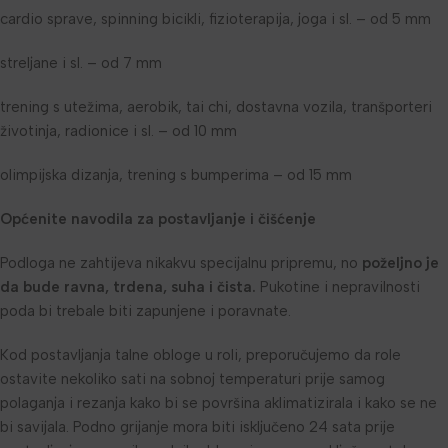
cardio sprave, spinning bicikli, fizioterapija, joga i sl. – od 5 mm
streljane i sl. – od 7 mm
trening s utežima, aerobik, tai chi, dostavna vozila, tranšporteri
životinja, radionice i sl. – od 10 mm
olimpijska dizanja, trening s bumperima – od 15 mm
Općenite navodila za postavljanje i čišćenje
Podloga ne zahtijeva nikakvu specijalnu pripremu, no
poželjno je
da bude ravna, trdena, suha i čista.
Pukotine i nepravilnosti
poda bi trebale biti zapunjene i poravnate.
Kod postavljanja talne obloge u roli, preporučujemo da role
ostavite nekoliko sati na sobnoj temperaturi prije samog
polaganja i rezanja kako bi se površina aklimatizirala i kako se ne
bi savijala. Podno grijanje mora biti isključeno 24 sata prije