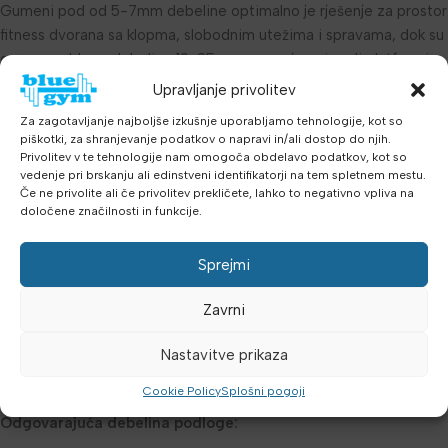
Gumeni pod od 5-7mm debeline optimalno je rješenje za prostor
fitness dvorana sa klopma, slobodnim utežima i spravama, dok su
gumene obloge debeline 10-25mm namenjene izradi platformi
za dizanje utega, te prostorima za Crossfit, Powerlifting i
Upravljanje privolitev
funkcionalni trening.
Za zagotavljanje najboljše izkušnje uporabljamo tehnologije, kot so
piškotki, za shranjevanje podatkov o napravi in/ali dostop do njih.
Izvršite probnu naročilo, na gumene podove odobravamo
Privolitev v te tehnologije nam omogoča obdelavo podatkov, kot so
popust u odnosu na količinu!
vedenje pri brskanju ali edinstveni identifikatorji na tem spletnem mestu.
Če ne privolite ali če privolitev prekličete, lahko to negativno vpliva na
določene značilnosti in funkcije.
Sprejmi
Naše izuzetno kompaktne i maksimalno robusne gumene talne
Zavrni
obloge nisu osjetljive na vlagu i vodu, otporne su na troljenje,
Nastavitve prikaza
izolirane protiv zvukova udarcev i lako se postavljaju na glatku i
čistu površinu, sa ili bez ljepljenja.
Cookie Policy
Splošni pogoji
Odgovarajuća debelina podloge: