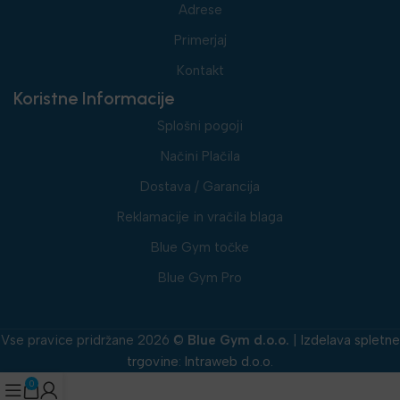
Adrese
Primerjaj
Kontakt
Koristne Informacije
Splošni pogoji
Načini Plačila
Dostava / Garancija
Reklamacije in vračila blaga
Blue Gym točke
Blue Gym Pro
Vse pravice pridržane 2026 ©
Blue Gym d.o.o.
|
Izdelava spletne
trgovine
:
Intraweb d.o.o.
0