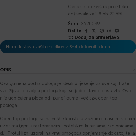
Cena se bo zvišala po izteku
odštevalnika 11.8 ob 23:55!
Šifra:
3620039
Delite:
Dodaj za primerjavo
Hitra dostava vaših izdelkov v
3-4 delovnih dneh!
OPIS
Ova gumena podna obloga je idealno rješenje za sve koji traže
vzdržljivu i povoljnu podlogu koja se jednostavno postavlja. Ovo
nije uobičajena ploča od “pune” gume, već tzv. open top
podloga.
Open top podloge se najčešće koriste u vlažnim i masnim radnim
uvjetima (npr. u restoranskim i hotelskim kuhinjama, radionicama i
sl.). Protuklizni uzorak na vrhu omogoča oprijemanje dok stojite, a