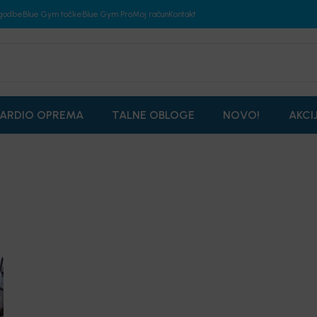
godbe
Blue Gym točke
Blue Gym Pro
Moj račun
Kontakt
ARDIO OPREMA
TALNE OBLOGE
NOVO!
AKCI