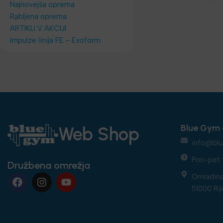
Najnovejša oprema
Rabljena oprema
ARTIKLI V AKCIJI
Impulze linija FE - Exoform
Blue Gym 
Web Shop
info@blu
Pon-pet: 
Družbena omrežja
Omladins
51000 Rij