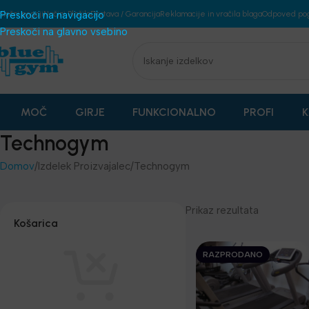
plošni pogoji
Preskoči na navigacijo
Načini Plačila
Dostava / Garancija
Reklamacije in vračila blaga
Odpoved po
Preskoči na glavno vsebino
MOČ
GIRJE
FUNKCIONALNO
PROFI
K
Technogym
Domov
Izdelek Proizvajalec
Technogym
Prikaz rezultata
Košarica
RAZPRODANO