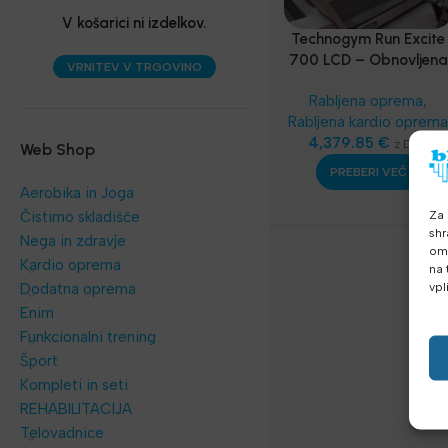
V košarici ni izdelkov.
Technogym Run Excite
700 LCD – Obnovljena
VRNITEV V TRGOVINO
Profesionalna Tekaška
Rabljena oprema
,
Steza
Rabljena kardio oprem
4,379.85
€
z DDV
Web Shop
PREBERI VEČ
Aerobika in Joga
Za 
Čistimo skladišče
shr
Nega in zdravje
omo
Kardio oprema
na 
vpl
Dodatna oprema
Enim
Funkcionalni trening
Šport
Kompleti in seti
REHABILITACIJA
Telovadnice