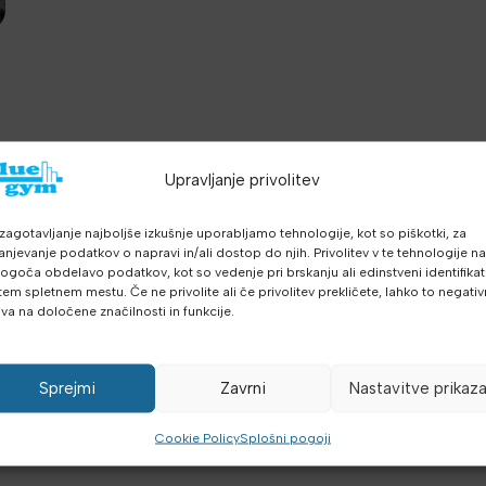
a
Upravljanje privolitev
zagotavljanje najboljše izkušnje uporabljamo tehnologije, kot so piškotki, za
anjevanje podatkov o napravi in/ali dostop do njih. Privolitev v te tehnologije n
goča obdelavo podatkov, kot so vedenje pri brskanju ali edinstveni identifikato
tem spletnem mestu. Če ne privolite ali če privolitev prekličete, lahko to negati
iva na določene značilnosti in funkcije.
Sprejmi
Zavrni
Nastavitve prikaz
Cookie Policy
Splošni pogoji