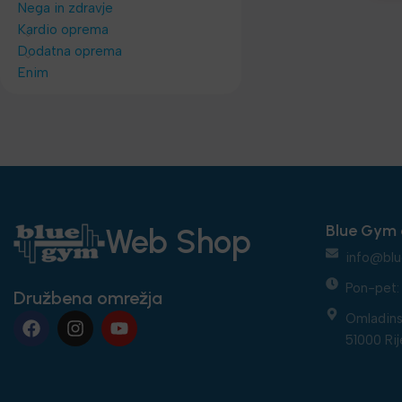
Nega in zdravje
Kardio oprema
Dodatna oprema
Enim
Blue Gym 
Web Shop
info@blu
Pon-pet: 
Družbena omrežja
Omladins
51000 Rij