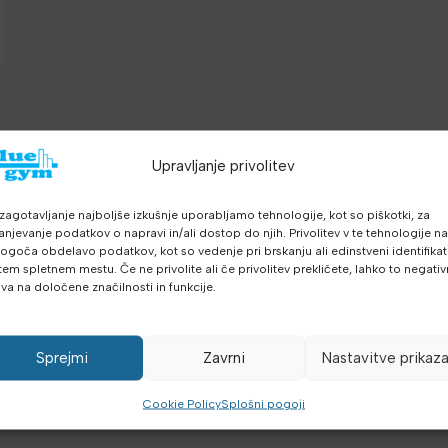
i
Upravljanje privolitev
zagotavljanje najboljše izkušnje uporabljamo tehnologije, kot so piškotki, za
anjevanje podatkov o napravi in/ali dostop do njih. Privolitev v te tehnologije n
goča obdelavo podatkov, kot so vedenje pri brskanju ali edinstveni identifikato
tem spletnem mestu. Če ne privolite ali če privolitev prekličete, lahko to negati
iva na določene značilnosti in funkcije.
Sprejmi
Zavrni
Nastavitve prikaz
Cookie Policy
Splošni pogoji