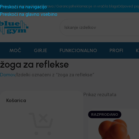
plošni pogoji
Preskoči na navigacijo
Načini Plačila
Dostava / Garancija
Reklamacije in vračila blaga
Odpoved po
Preskoči na glavno vsebino
MOČ
GIRJE
FUNKCIONALNO
PROFI
K
žoga za reflekse
Domov
Izdelki označeni z “žoga za reflekse”
Prikaz rezultata
Košarica
RAZPRODANO