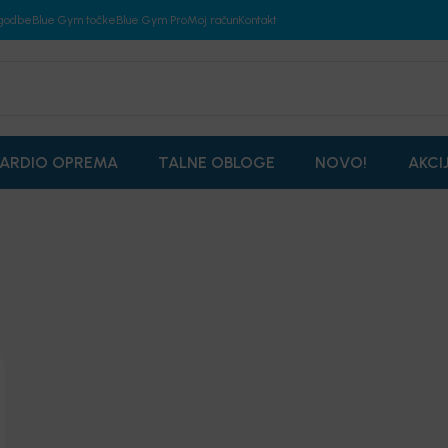
godbe
Blue Gym točke
Blue Gym Pro
Moj račun
Kontakt
ARDIO OPREMA
TALNE OBLOGE
NOVO!
AKCI