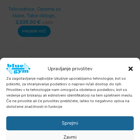
Telovadnice
,
Oprema za
klube
,
Talne obloge
,
Najnovejša oprema
2,025.00
€
z DDV
PREBERI VEČ
Upravljanje privolitev
Za zagotavljanje najboljše izkušnje uporabljamo tehnologije, kot so
piškotki, za shranjevanje podatkov o napravi in/ali dostop do njih.
Privolitev v te tehnologije nam omogoča obdelavo podatkov, kot so
vedenje pri brskanju ali edinstveni identifikatorji na tem spletnem mestu.
Če ne privolite ali če privolitev prekličete, lahko to negativno vpliva na
določene značilnosti in funkcije.
Sprejmi
Zavrni