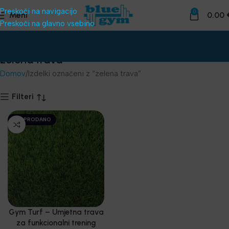
Preskoči na navigacijo
0
Meni
0.00
Preskoči na glavno vsebino
zelena trava
Domov
Izdelki označeni z “zelena trava”
Filteri
RAZPRODANO
Gym Turf – Umjetna trava
za funkcionalni trening