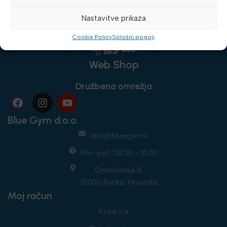
Nastavitve prikaza
Cookie Policy
Splošni pogoji
Web Shop
Družbena omrežja
Blue Gym d.o.o.
info@bluegym.si
Pon-pet: 08:00 - 15:00
Omladinska 8,
51000 Rijeka, Hrvatska
Moj račun
Košarica