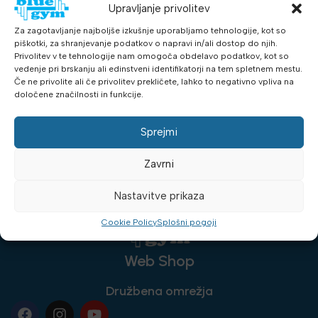
Upravljanje privolitev
Back Extension EPIC
FreeMotion – rabljena
Za zagotavljanje najboljše izkušnje uporabljamo tehnologije, kot so
fitnes oprema
piškotki, za shranjevanje podatkov o napravi in/ali dostop do njih.
Privolitev v te tehnologije nam omogoča obdelavo podatkov, kot so
Rabljena oprema
vedenje pri brskanju ali edinstveni identifikatorji na tem spletnem mestu.
1,126.82
€
z DDV
Če ne privolite ali če privolitev prekličete, lahko to negativno vpliva na
PREBERI VEČ
določene značilnosti in funkcije.
Sprejmi
Zavrni
Nastavitve prikaza
Cookie Policy
Splošni pogoji
Web Shop
Družbena omrežja