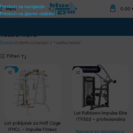
Preskoči na navigacijo
0
Meni
0.00
Preskoči na glavno vsebino
vadba hrbta
Domov
Izdelki označeni z “vadba hrbta”
Filteri
-30%
RAZPRODANO
Lat Pulldown Impulze Elite
IT9302 – profesionalna
Lat priključek za Half Cage
naprava 91kg
IFHCL – Impulse Fitness
Naprave za telovadnico
,