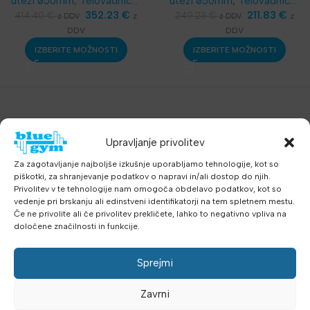
uteži ø50mm
,
Telovadnice
,
uteži ø50mm
,
Telovadnice
,
Kompleti in seti
352.23
€
Kompleti in seti
211.83
€
414.40
€
249.23
€
z
z
z DDV
z DDV
DDV
DDV
IZBERITE MOŽNOSTI
IZBERITE MOŽNOSTI
Upravljanje privolitev
Za zagotavljanje najboljše izkušnje uporabljamo tehnologije, kot so
piškotki, za shranjevanje podatkov o napravi in/ali dostop do njih.
Privolitev v te tehnologije nam omogoča obdelavo podatkov, kot so
vedenje pri brskanju ali edinstveni identifikatorji na tem spletnem mestu.
Če ne privolite ali če privolitev prekličete, lahko to negativno vpliva na
določene značilnosti in funkcije.
Sprejmi
Zavrni