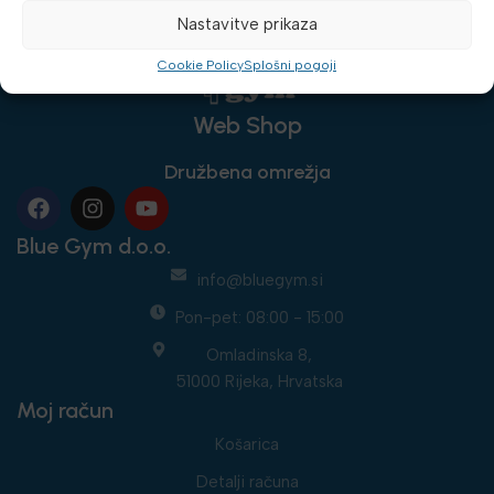
Nastavitve prikaza
Cookie Policy
Splošni pogoji
Web Shop
Družbena omrežja
Blue Gym d.o.o.
info@bluegym.si
Pon-pet: 08:00 - 15:00
Omladinska 8,
51000 Rijeka, Hrvatska
Moj račun
Košarica
Detalji računa