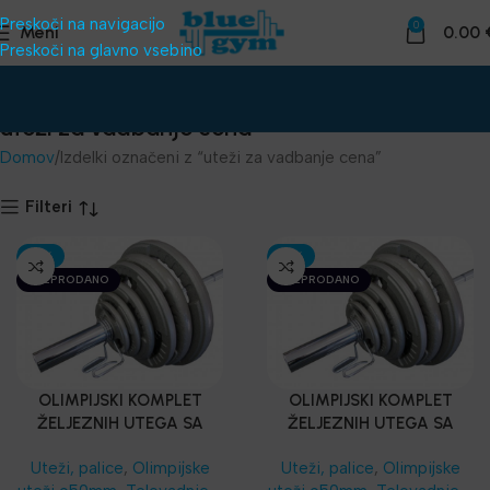
Preskoči na navigacijo
0
Meni
0.00
Preskoči na glavno vsebino
uteži za vadbanje cena
Domov
Izdelki označeni z “uteži za vadbanje cena”
Filteri
-15%
-15%
RAZPRODANO
RAZPRODANO
OLIMPIJSKI KOMPLET
OLIMPIJSKI KOMPLET
ŽELJEZNIH UTEGA SA
ŽELJEZNIH UTEGA SA
TEAM LINE ŠIPKOM 180
TEAM LINE ŠIPKOM 150
Uteži, palice
,
Olimpijske
Uteži, palice
,
Olimpijske
CM
CM