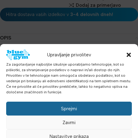
Dodaj za primerjavo
Hitra dostava vaših izdelkov v
3-4 delovnih dneh!
OPIS
Muška motivacijska majica za trening i slobodno vrijeme!
Upravljanje privolitev
Za zagotavljanje najboljše izkušnje uporabljamo tehnologije, kot so
Motivirajte se za trening i pokažite vaš stav prema tjelovježbi.
piškotki, za shranjevanje podatkov o napravi in/ali dostop do njih.
Privolitev v te tehnologije nam omogoča obdelavo podatkov, kot so
Tisak, kakovostn prirodni materijal, 150 g bombaž, moderan dizajn
vedenje pri brskanju ali edinstveni identifikatorji na tem spletnem mestu.
i povoljna cena!!!
Če ne privolite ali če privolitev prekličete, lahko to negativno vpliva na
določene značilnosti in funkcije.
Dodatne podrobnosti
Sprejmi
Mnenja (0)
Zavrni
Šifra:
3660001_m
Nastavitve prikaza