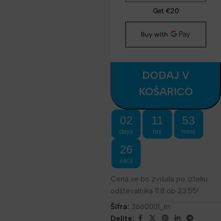
DODAJ V
KOŠARICO
02
11
53
days
hrs
mins
26
secs
Cena se bo zvišala po izteku
odštevalnika 11.8 ob 23:55!
Šifra:
3660001_m
Delite: