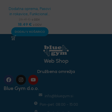
– Harbinger®
Dodatna oprema
,
Pasovi
in rokavice
,
Funkcionalni
trening
,
SKLZ
26.41
€
z DDV
Funkcionalni trening
18.49
€
,
z DDV
Najnovejša oprema
DODAJ V KOŠARICO
Web Shop
Družbena omrežja
Blue Gym d.o.o.
info@bluegym.si
Pon-pet: 08:00 - 15:00