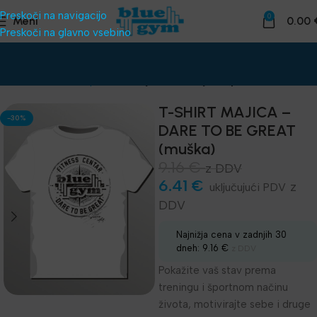
Preskoči na navigacijo
0
Meni
0.00
Preskoči na glavno vsebino
Domov
Dodatna oprema
Manjši trenažerji in oprema
T-SHIRT MAJICA –
-30%
DARE TO BE GREAT
(muška)
9.16
€
z DDV
6.41
€
z
DDV
Najnižja cena v zadnjih 30
dneh:
9.16
€
z DDV
Pokažite vaš stav prema
treningu i športnom načinu
života, motivirajte sebe i druge