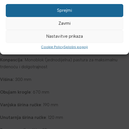
Finitura:
Črni powder-coated premaz, gladak i odporen na
habanje
Sprejmi
Dizajn ručke:
Ergonomska, s glatkom površinom za varen i
Zavrni
udoben oprijem
Nastavitve prikaza
Označavanje teže:
Obojeni obroč za brzo prepoznavanje teže
(npr.
zelena barva
za 10 kg)
Cookie Policy
Splošni pogoji
Konpascija:
Monoblok (jednodijelna) pastura za maksimalnu
trdenoću i dolgotrajnost
Višina:
300 mm
Obujam krogle
: 670 mm
Vanjska širina ručke
: 190 mm
Unutarnja širina ručke
: 120 mm