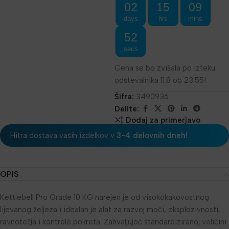
02
15
09
days
hrs
mins
52
secs
Cena se bo zvišala po izteku
odštevalnika 11.8 ob 23:55!
Šifra:
3490936
Delite:
Dodaj za primerjavo
Hitra dostava vaših izdelkov v
3-4 delovnih dneh!
OPIS
Kettlebell Pro Grade 10 KG narejen je od visokokakovostnog
lijevanog željeza i idealan je alat za razvoj moči, eksplozivnosti,
ravnotežja i kontrole pokreta. Zahvaljujoč standardiziranoj veličini