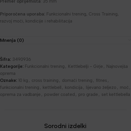
Premer oprijemišta
: 35 mm
Priporočena uporaba:
Funkcionalni trening, Cross Training,
razvoj moči, kondicije i rehabilitacija
Mnenja (0)
Šifra:
3490936
Kategorije:
Funkcionalni trening
,
Kettlebelji - Girje
,
Najnovejša
oprema
Oznake:
10 kg
,
cross training
,
domači trening
,
fitnes
,
funkcionalni trening
,
kettlebell
,
kondicija
,
lijevano željezo
,
moč
,
oprema za vadbanje
,
powder coated
,
pro grade
,
set kettlebella
Sorodni izdelki