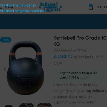
Preskoči na navigacijo
0
Meni
0.00
Preskoči na glavno vsebino
Domov
Funkcionalni trening
Kettlebelji - Girje
Kettlebell Pro Grade 10
-30%
KG
59.06
€
z DDV
41.34
€
z
DDV
Najnižja cena v zadnjih 30
dneh:
41.34
€
z DDV
Kettlebell Pro Grade 10 KG
narejen je od
lijevanog željeza
s
ergonomskom ručkom i
otpornim powder-coated