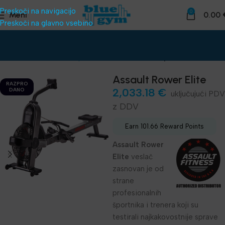
Preskoči na navigacijo
0
Meni
0.00
Preskoči na glavno vsebino
Domov
Telovadnice
Oprema za klube
Kardio oprema za klube
Assault Rower Elite
RAZPRO
2,033.18
€
DANO
z DDV
Earn 101.66 Reward Points
Assault Rower
Elite
veslač
zasnovan je od
strane
profesionalnih
športnika i trenera koji su
testirali najkakovostnije sprave