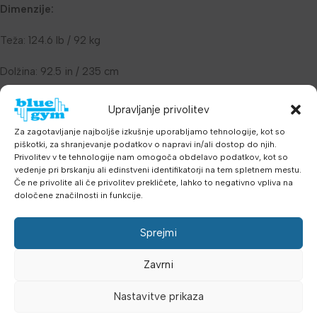
Dimenzije:
Teža: 124.6 lb / 92 kg
Dolžina: 92.5 in / 235 cm
Širina: 20.1 in / 51 cm
Upravljanje privolitev
Za zagotavljanje najboljše izkušnje uporabljamo tehnologije, kot so
Višina: 48.6 in / 123.4 cm
piškotki, za shranjevanje podatkov o napravi in/ali dostop do njih.
Privolitev v te tehnologije nam omogoča obdelavo podatkov, kot so
Maksimalna teža uporabnika: 350 lb / 158.8 kg
vedenje pri brskanju ali edinstveni identifikatorji na tem spletnem mestu.
Če ne privolite ali če privolitev prekličete, lahko to negativno vpliva na
Barva: črna
določene značilnosti in funkcije.
Sprejmi
Sastavljanje:
Zavrni
Održavanje:
Nastavitve prikaza