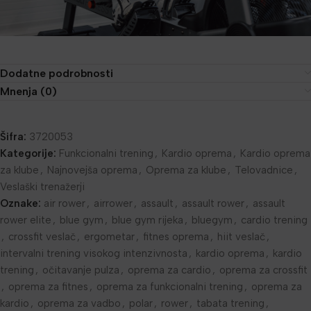
Dodatne podrobnosti
Mnenja (0)
Šifra:
3720053
Kategorije:
Funkcionalni trening
,
Kardio oprema
,
Kardio oprema
za klube
,
Najnovejša oprema
,
Oprema za klube
,
Telovadnice
,
Veslaški trenažerji
Oznake:
air rower
,
airrower
,
assault
,
assault rower
,
assault
rower elite
,
blue gym
,
blue gym rijeka
,
bluegym
,
cardio trening
,
crossfit veslač
,
ergometar
,
fitnes oprema
,
hiit veslač
,
intervalni trening visokog intenzivnosta
,
kardio oprema
,
kardio
trening
,
očitavanje pulza
,
oprema za cardio
,
oprema za crossfit
,
oprema za fitnes
,
oprema za funkcionalni trening
,
oprema za
kardio
,
oprema za vadbo
,
polar
,
rower
,
tabata trening
,