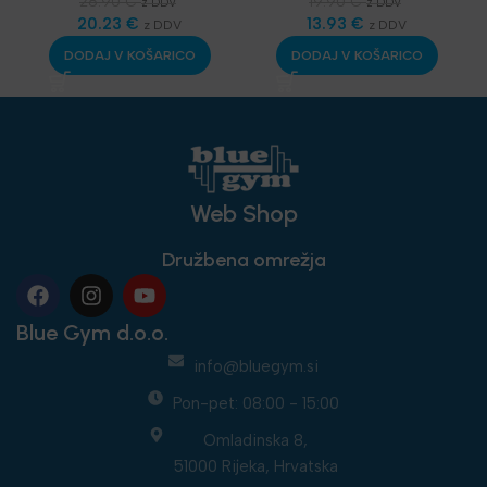
SKLZ Funkcionalni
SKLZ Funkcionalni
28.90
€
19.90
€
z DDV
z DDV
trening
20.23
,
Aerobika in
€
trening
13.93
,
Aerobika in
€
z DDV
z DDV
Joga
,
Najnovejša
Joga
,
Najnovejša
DODAJ V KOŠARICO
DODAJ V KOŠARICO
oprema
oprema
Web Shop
Družbena omrežja
Blue Gym d.o.o.
info@bluegym.si
Pon-pet: 08:00 - 15:00
Omladinska 8,
51000 Rijeka, Hrvatska