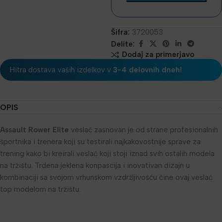
Šifra:
3720053
Delite:
Dodaj za primerjavo
Hitra dostava vaših izdelkov v
3-4 delovnih dneh!
OPIS
Assault Rower Elite
veslač zasnovan je od strane profesionalnih
športnika i trenera koji su testirali najkakovostnije sprave za
trening kako bi kreirali veslač koji stoji iznad svih ostalih modela
na tržištu. Trdena jeklena konpascija i inovativan dizajn u
kombinaciji sa svojom vrhunskom vzdržljivošću čine ovaj veslač
top modelom na tržištu.