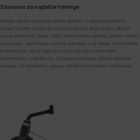
Zasnovan za najžešće treninge
Kreiran upravo za komercijalnu uporabu, svaka komponenta
Assault Rower veslača je narejena kako bi dugo trajala. Moćan
sustav prijenosa (lanac i pas), komercijalno sjedalo, jekleni oslonci
za stopala i aluminijska osovina izdvajaju ovaj veslač iznad ostale
konkurencije, zbog toga jer mu omogućuju maksimalno
opterećenje i vzdržljivost, istovpaso pružajući glatko iskustvo
veslanja. Uz navedeno, sprava zahtijeva minimalno održavanje.