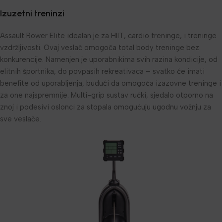
Izuzetni treninzi
Assault Rower Elite idealan je za HIIT, cardio treninge, i treninge
vzdržljivosti. Ovaj veslač omogoča total body treninge bez
konkurencije. Namenjen je uporabnikima svih razina kondicije, od
elitnih športnika, do povpasih rekreativaca – svatko će imati
benefite od uporabljenja, budući da omogoča izazovne treninge i
za one najspremnije. Multi-grip sustav ručki, sjedalo otporno na
znoj i podesivi oslonci za stopala omogućuju ugodnu vožnju za
sve veslače.